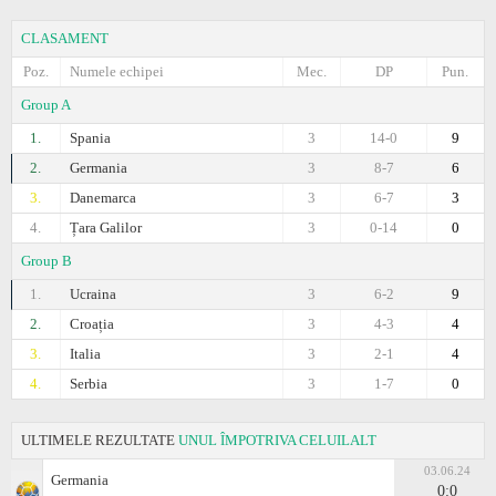
CLASAMENT
Poz.
Numele echipei
Mec.
DP
Pun.
Group A
1.
Spania
3
14-0
9
2.
Germania
3
8-7
6
3.
Danemarca
3
6-7
3
4.
Țara Galilor
3
0-14
0
Group B
1.
Ucraina
3
6-2
9
2.
Croația
3
4-3
4
3.
Italia
3
2-1
4
4.
Serbia
3
1-7
0
ULTIMELE REZULTATE
UNUL ÎMPOTRIVA CELUILALT
03.06.24
Germania
0:0