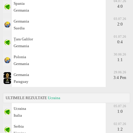
04.07.26
Spania
4:0
Germania
03.07.26
Germania
2:0
Suedia
01.07.26
Țara Galilor
0:4
Germania
30.06.26
Polonia
1:1
Germania
29.06.26
Germania
3:4 Pen
Paraguay
ULTIMELE REZULTATE
Ucraina
05.07.26
Ucraina
1:0
Italia
02.07.26
Serbia
1:2