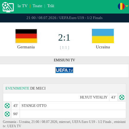
la TV
|
Toate
|
Trăi
21:00 / 08.07.2026 / UEFA Euro U19 - 1/2 Finals
2:1
Germania
Ucraina
[ 1:1 ]
EMISIUNI TV
EVENIMENTE
DE MECI
HLYUT VITALIY
43'
45'
STANGE OTTO
90'
Germania - Ucraina, 21:00 / 08.07.2026, miercuri, UEFA Euro U19 - 1/2 Finals , emisiuni
tv: UEFA TV