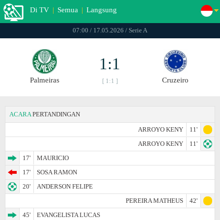
Di TV
|
Semua
|
Langsung
07:00 / 17.05.2026 / Serie A
1:1
Palmeiras
Cruzeiro
[ 1:1 ]
ACARA
PERTANDINGAN
ARROYO KENY
11'
ARROYO KENY
11'
17'
MAURICIO
17'
SOSA RAMON
20'
ANDERSON FELIPE
PEREIRA MATHEUS
42'
45'
EVANGELISTA LUCAS