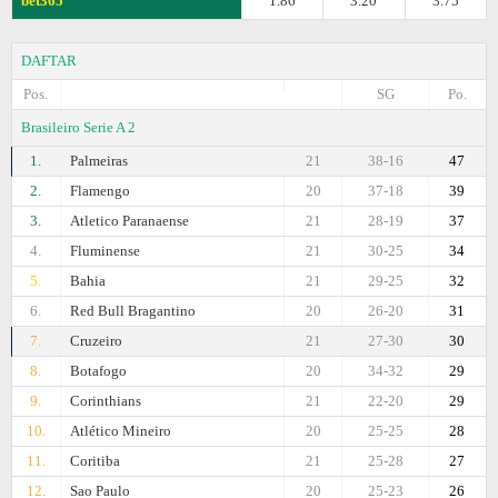
bet365
1.86
3.20
3.75
DAFTAR
Pos.
SG
Po.
Brasileiro Serie A 2
1.
Palmeiras
21
38-16
47
2.
Flamengo
20
37-18
39
3.
Atletico Paranaense
21
28-19
37
4.
Fluminense
21
30-25
34
5.
Bahia
21
29-25
32
6.
Red Bull Bragantino
20
26-20
31
7.
Cruzeiro
21
27-30
30
8.
Botafogo
20
34-32
29
9.
Corinthians
21
22-20
29
10.
Atlético Mineiro
20
25-25
28
11.
Coritiba
21
25-28
27
12.
Sao Paulo
20
25-23
26