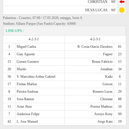
CHRISTIAN
90'
SILVA LUCAS
90'
Palmeiras - Cruzeiro, 07:00 / 17.05.2026, minggu, Serie A
Stadium: Allianz Parque (Sao Paulo) Capacity: 43600
LINE-UPS
:
4-2-3-1
4-2-3-1
1
Miguel Carlos
R. Costa Otavio Eleodoro
81
4
Giay Agustin
Fagner
23
15
Gomez Gustavo
Bruno Fabricio
15
26
Murilo
Jonathan
34
56
S. Marcolino Arthur Gabriel
Kaiki
6
17
Freitas Marlon
Gerson
11
8
Pereira Andreas
Romero Lucas
29
19
Sosa Ramon
Christian
88
11
Arias Jhon
Pereira Matheus
10
7
Anderson Felipe
Arroyo Keny
99
42
L. Jose Manuel
Jorge Kaio
19