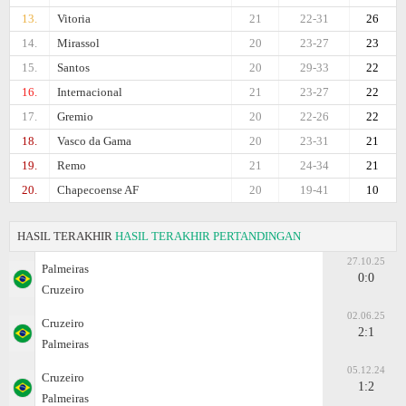
13.
Vitoria
21
22-31
26
14.
Mirassol
20
23-27
23
15.
Santos
20
29-33
22
16.
Internacional
21
23-27
22
17.
Gremio
20
22-26
22
18.
Vasco da Gama
20
23-31
21
19.
Remo
21
24-34
21
20.
Chapecoense AF
20
19-41
10
HASIL TERAKHIR
HASIL TERAKHIR PERTANDINGAN
27.10.25
Palmeiras
0:0
Cruzeiro
02.06.25
Cruzeiro
2:1
Palmeiras
05.12.24
Cruzeiro
1:2
Palmeiras