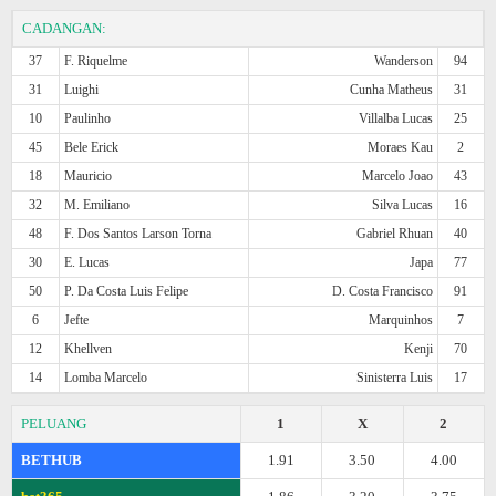
CADANGAN:
37
F. Riquelme
Wanderson
94
31
Luighi
Cunha Matheus
31
10
Paulinho
Villalba Lucas
25
45
Bele Erick
Moraes Kau
2
18
Mauricio
Marcelo Joao
43
32
M. Emiliano
Silva Lucas
16
48
F. Dos Santos Larson Torna
Gabriel Rhuan
40
30
E. Lucas
Japa
77
50
P. Da Costa Luis Felipe
D. Costa Francisco
91
6
Jefte
Marquinhos
7
12
Khellven
Kenji
70
14
Lomba Marcelo
Sinisterra Luis
17
PELUANG
1
X
2
BETHUB
1.91
3.50
4.00