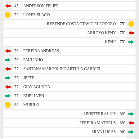
45'
ANDERSON FELIPE
72'
LOPEZ FLACO
REZENDE COSTA OTAVIO ELEODORO
75'
ARROYO KENY
75'
KENJI
75'
76'
PEREIRA ANDREAS
76'
PAULINHO
77'
SANTANA MARCOLINO ARTHUR GABRIEL
77'
JEFTE
77'
GIAY AGUSTIN
77'
KHELLVEN
88'
MURILO
SINISTERRA LUIS
89'
PEREIRA MATHEUS
89'
SILVA LUCAS
90'