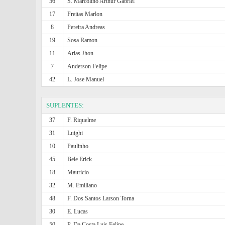
56
S. Marcolino Arthur Gabriel
17
Freitas Marlon
8
Pereira Andreas
19
Sosa Ramon
11
Arias Jhon
7
Anderson Felipe
42
L. Jose Manuel
SUPLENTES:
37
F. Riquelme
31
Luighi
10
Paulinho
45
Bele Erick
18
Mauricio
32
M. Emiliano
48
F. Dos Santos Larson Torna
30
E. Lucas
50
P. Da Costa Luis Felipe