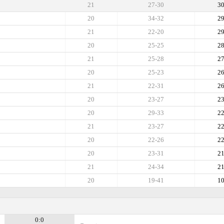
21
27-30
3
20
34-32
2
21
22-20
2
20
25-25
2
21
25-28
2
20
25-23
2
21
22-31
2
20
23-27
2
20
29-33
2
21
23-27
2
20
22-26
2
20
23-31
2
21
24-34
2
20
19-41
1
0:0