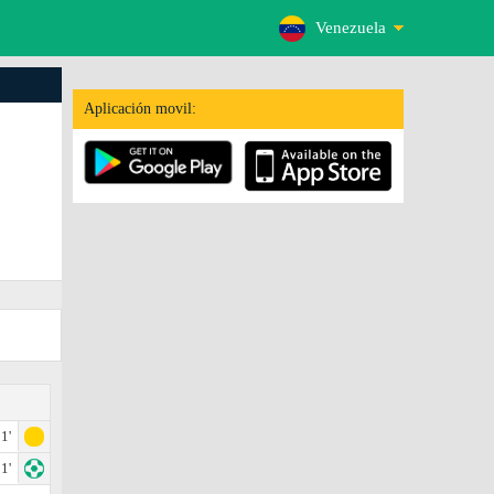
Venezuela
Aplicación movil:
1'
1'