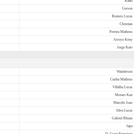
Kaiki
Gerson
Romero Lucas
Christian
Pereira Matheus
Arroyo Keny
Jorge Kaio
Wanderson
Cunha Matheus
Villalba Lucas
Moraes Kau
Marcelo Joao
Silva Lucas
Gabriel Rhuan
Japa
D. Costa Francisco