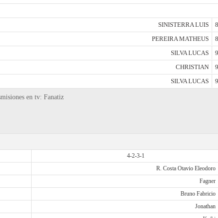
SINISTERRA LUIS
8
PEREIRA MATHEUS
8
SILVA LUCAS
9
CHRISTIAN
9
SILVA LUCAS
9
smisiones en tv: Fanatiz
4-2-3-1
R. Costa Otavio Eleodoro
Fagner
Bruno Fabricio
Jonathan