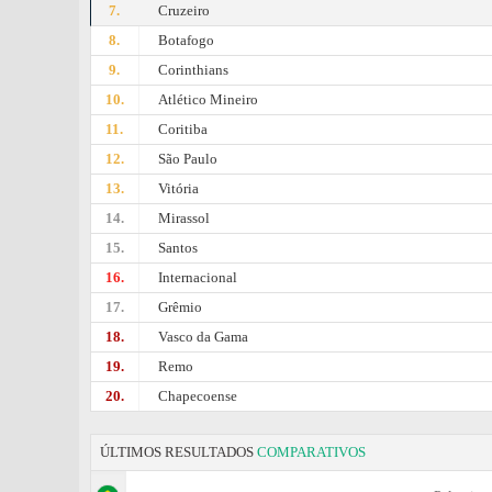
7.
Cruzeiro
8.
Botafogo
9.
Corinthians
10.
Atlético Mineiro
11.
Coritiba
12.
São Paulo
13.
Vitória
14.
Mirassol
15.
Santos
16.
Internacional
17.
Grêmio
18.
Vasco da Gama
19.
Remo
20.
Chapecoense
ÚLTIMOS RESULTADOS
COMPARATIVOS