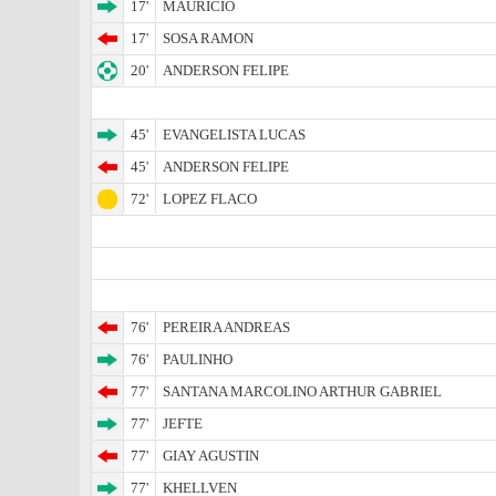
17'
MAURICIO
17'
SOSA RAMON
20'
ANDERSON FELIPE
45'
EVANGELISTA LUCAS
45'
ANDERSON FELIPE
72'
LOPEZ FLACO
76'
PEREIRA ANDREAS
76'
PAULINHO
77'
SANTANA MARCOLINO ARTHUR GABRIEL
77'
JEFTE
77'
GIAY AGUSTIN
77'
KHELLVEN