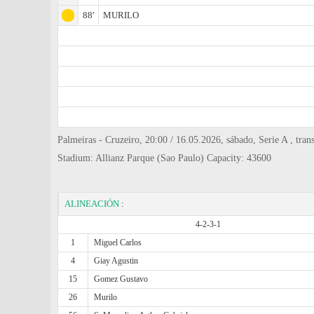
88'
MURILO
Palmeiras - Cruzeiro, 20:00 / 16.05.2026, sábado, Serie A , tran
Stadium: Allianz Parque (Sao Paulo) Capacity: 43600
ALINEACIÓN
:
4-2-3-1
1
Miguel Carlos
4
Giay Agustin
15
Gomez Gustavo
26
Murilo