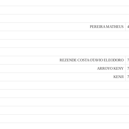
PEREIRA MATHEUS
4
REZENDE COSTA OTAVIO ELEODORO
7
ARROYO KENY
7
KENJI
7