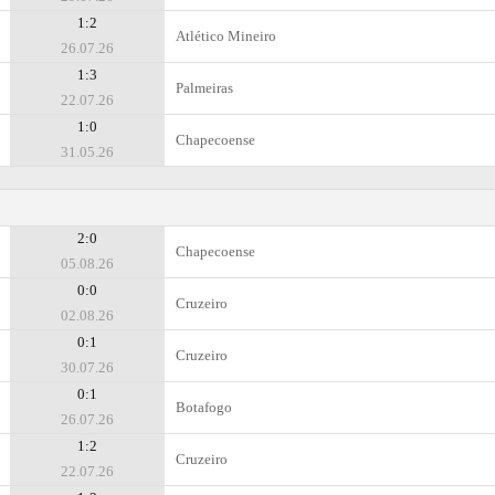
1:2
Atlético Mineiro
26.07.26
1:3
Palmeiras
22.07.26
1:0
Chapecoense
31.05.26
2:0
Chapecoense
05.08.26
0:0
Cruzeiro
02.08.26
0:1
Cruzeiro
30.07.26
0:1
Botafogo
26.07.26
1:2
Cruzeiro
22.07.26