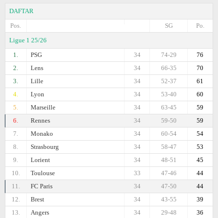
DAFTAR
Pos.
SG
Po.
Ligue 1 25/26
1.
PSG
34
74-29
76
2.
Lens
34
66-35
70
3.
Lille
34
52-37
61
4.
Lyon
34
53-40
60
5.
Marseille
34
63-45
59
6.
Rennes
34
59-50
59
7.
Monako
34
60-54
54
8.
Strasbourg
34
58-47
53
9.
Lorient
34
48-51
45
10.
Toulouse
33
47-46
44
11.
FC Paris
34
47-50
44
12.
Brest
34
43-55
39
13.
Angers
34
29-48
36