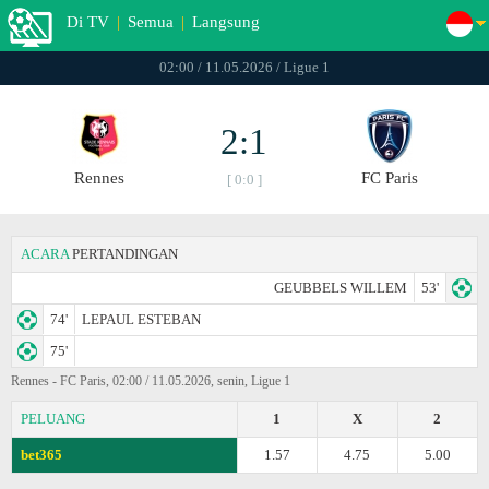
Di TV
|
Semua
|
Langsung
02:00 / 11.05.2026 / Ligue 1
2:1
Rennes
FC Paris
[ 0:0 ]
ACARA
PERTANDINGAN
GEUBBELS WILLEM
53'
74'
LEPAUL ESTEBAN
75'
Rennes - FC Paris, 02:00 / 11.05.2026, senin, Ligue 1
PELUANG
1
X
2
bet365
1.57
4.75
5.00