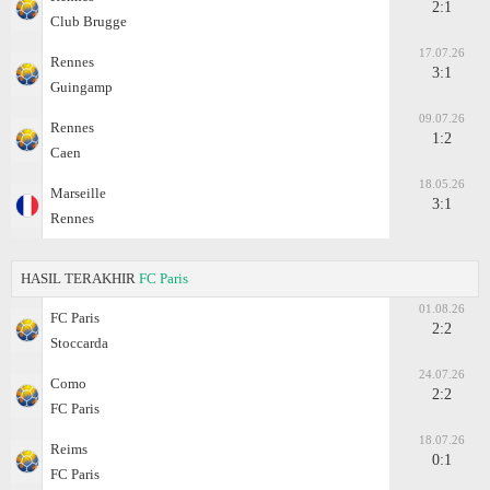
2:1
Club Brugge
17.07.26
Rennes
3:1
Guingamp
09.07.26
Rennes
1:2
Caen
18.05.26
Marseille
3:1
Rennes
HASIL TERAKHIR
FC Paris
01.08.26
FC Paris
2:2
Stoccarda
24.07.26
Como
2:2
FC Paris
18.07.26
Reims
0:1
FC Paris