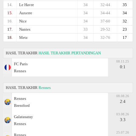
14.
Le Havre
34
32-44
35
15.
Auxerre
34
34-44
34
16.
Nice
34
37-60
32
17.
Nantes
33
29-52
23
18.
Metz
34
32-76
17
HASIL TERAKHIR
HASIL TERAKHIR PERTANDINGAN
08.11.25
FC Paris
0:1
Rennes
HASIL TERAKHIR
Rennes
08.08.26
Rennes
2:4
Brentford
03.08.26
Galatasaray
3:3
Rennes
25.07.26
Rennes