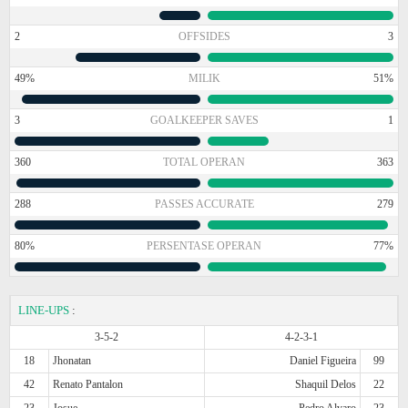
2
OFFSIDES
3
49%
MILIK
51%
3
GOALKEEPER SAVES
1
360
TOTAL OPERAN
363
288
PASSES ACCURATE
279
80%
PERSENTASE OPERAN
77%
LINE-UPS
:
3-5-2
4-2-3-1
18
Jhonatan
Daniel Figueira
99
42
Renato Pantalon
Shaquil Delos
22
23
Josue
Pedro Alvaro
23