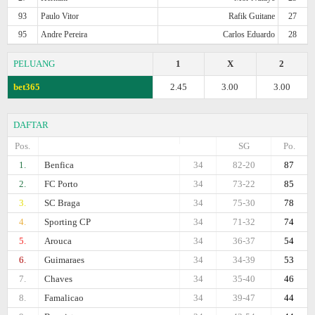
93
Paulo Vitor
Rafik Guitane
27
95
Andre Pereira
Carlos Eduardo
28
PELUANG
1
X
2
bet365
2.45
3.00
3.00
DAFTAR
Pos.
SG
Po.
1.
Benfica
34
82-20
87
2.
FC Porto
34
73-22
85
3.
SC Braga
34
75-30
78
4.
Sporting CP
34
71-32
74
5.
Arouca
34
36-37
54
6.
Guimaraes
34
34-39
53
7.
Chaves
34
35-40
46
8.
Famalicao
34
39-47
44