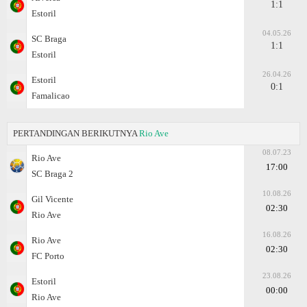
1:1
Estoril
04.05.26
SC Braga
1:1
Estoril
26.04.26
Estoril
0:1
Famalicao
PERTANDINGAN BERIKUTNYA
Rio Ave
08.07.23
Rio Ave
17:00
SC Braga 2
10.08.26
Gil Vicente
02:30
Rio Ave
16.08.26
Rio Ave
02:30
FC Porto
23.08.26
Estoril
00:00
Rio Ave