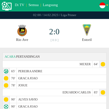
Di TV
|
Semua
|
Langsung
02:00 / 14.02.2023 / Liga Primer
2:0
Rio Ave
Estoril
[ 0:0 ]
ACARA
PERTANDINGAN
MEXER
64'
65'
PEREIRA ANDRE
70'
GRACA JOAO
78'
JOSUE
EDUARDO CARLOS
85'
90'
ALVES SAVIO
90'
GRACA JOAO