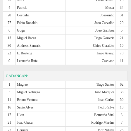
4
Patrick
Mexer
34
20
Costinha
Joaozinho
31
77
Fabio Ronaldo
Joao Carvalho
20
6
Guga
Joao Gamboa
5
15
Miguel Baeza
Tiago Gouveia
21
30
Andreas Samaris
Chico Geraldes
10
22
E. Boateng
Tiago Araujo
78
9
Leonardo Ruiz
Cassiano
11
CADANGAN:
1
Magrao
Tiago Santos
62
3
Miguel Nobrega
Joao Marques
33
11
Bruno Ventura
Joao Carlos
50
16
Savio Alves
Pedro Silva
13
17
Ukra
Bernardo Vital
3
21
Joao Graca
Rodrigo Martins
7
27
Hernani
Mor Ndiaye
25