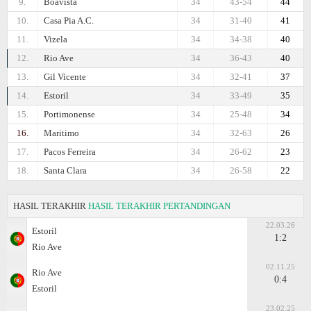
9.
Boavista
34
43-54
44
10.
Casa Pia A.C.
34
31-40
41
11.
Vizela
34
34-38
40
12.
Rio Ave
34
36-43
40
13.
Gil Vicente
34
32-41
37
14.
Estoril
34
33-49
35
15.
Portimonense
34
25-48
34
16.
Maritimo
34
32-63
26
17.
Pacos Ferreira
34
26-62
23
18.
Santa Clara
34
26-58
22
HASIL TERAKHIR
HASIL TERAKHIR PERTANDINGAN
22.03.26
Estoril
1:2
Rio Ave
02.11.25
Rio Ave
0:4
Estoril
23.02.25