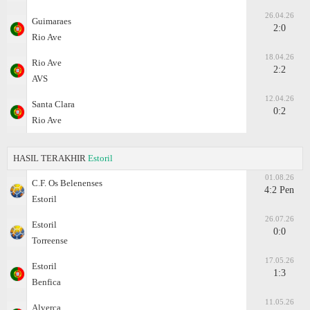
26.04.26
Guimaraes
2:0
Rio Ave
18.04.26
Rio Ave
2:2
AVS
12.04.26
Santa Clara
0:2
Rio Ave
HASIL TERAKHIR
Estoril
01.08.26
C.F. Os Belenenses
4:2 Pen
Estoril
26.07.26
Estoril
0:0
Torreense
17.05.26
Estoril
1:3
Benfica
11.05.26
Alverca