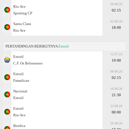
29.08.26
Rio Ave
02:15
Sporting CP
05.09.26
Santa Clara
18:00
Rio Ave
PERTANDINGAN BERIKUTNYA
Estoril
12.07.25
Estoril
19:00
C.F. Os Belenenses
08.08.26
Estoril
02:15
Famalicao
16.08.26
Nacional
21:30
Estoril
23.08.26
Estoril
00:00
Rio Ave
29.08.26
Benfica