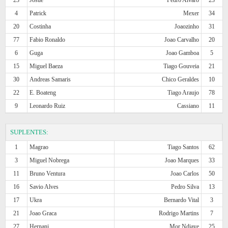
4
Patrick
Mexer
34
20
Costinha
Joaozinho
31
77
Fabio Ronaldo
Joao Carvalho
20
6
Guga
Joao Gamboa
5
15
Miguel Baeza
Tiago Gouveia
21
30
Andreas Samaris
Chico Geraldes
10
22
E. Boateng
Tiago Araujo
78
9
Leonardo Ruiz
Cassiano
11
SUPLENTES:
1
Magrao
Tiago Santos
62
3
Miguel Nobrega
Joao Marques
33
11
Bruno Ventura
Joao Carlos
50
16
Savio Alves
Pedro Silva
13
17
Ukra
Bernardo Vital
3
21
Joao Graca
Rodrigo Martins
7
27
Hernani
Mor Ndiaye
25