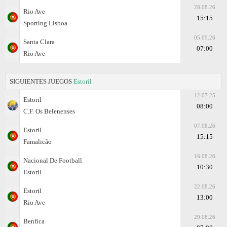
28.08.26
Rio Ave
15:15
Sporting Lisboa
05.09.26
Santa Clara
07:00
Rio Ave
SIGUIENTES JUEGOS
Estoril
12.07.25
Estoril
08:00
C.F. Os Belenenses
07.08.26
Estoril
15:15
Famalicão
16.08.26
Nacional De Football
10:30
Estoril
22.08.26
Estoril
13:00
Rio Ave
29.08.26
Benfica