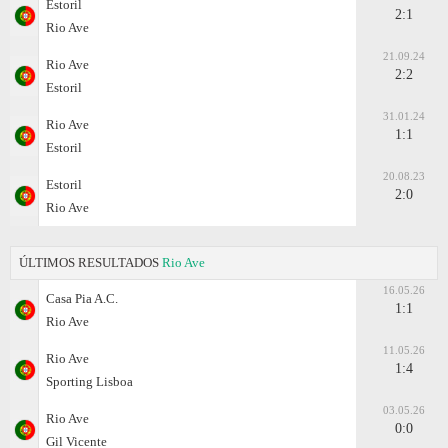
Estoril
2:1
Rio Ave
21.09.24
Rio Ave
2:2
Estoril
31.01.24
Rio Ave
1:1
Estoril
20.08.23
Estoril
2:0
Rio Ave
ÚLTIMOS RESULTADOS
Rio Ave
16.05.26
Casa Pia A.C.
1:1
Rio Ave
11.05.26
Rio Ave
1:4
Sporting Lisboa
03.05.26
Rio Ave
0:0
Gil Vicente