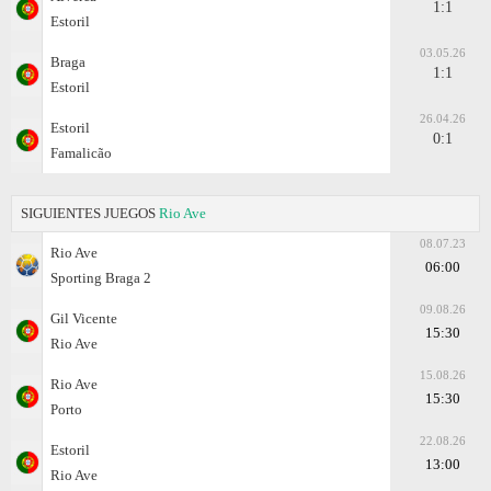
1:1
Estoril
03.05.26
Braga
1:1
Estoril
26.04.26
Estoril
0:1
Famalicão
SIGUIENTES JUEGOS
Rio Ave
08.07.23
Rio Ave
06:00
Sporting Braga 2
09.08.26
Gil Vicente
15:30
Rio Ave
15.08.26
Rio Ave
15:30
Porto
22.08.26
Estoril
13:00
Rio Ave