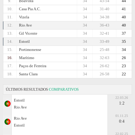
9.
Boavista
34
43-54
44
10.
Casa Pia A.C.
34
31-40
41
11.
Vizela
34
34-38
40
12.
Rio Ave
34
36-43
40
13.
Gil Vicente
34
32-41
37
14.
Estoril
34
33-49
35
15.
Portimonense
34
25-48
34
16.
Marítimo
34
32-63
26
17.
Paços de Ferreira
34
26-62
23
18.
Santa Clara
34
26-58
22
ÚLTIMOS RESULTADOS
COMPARATIVOS
22.03.26
Estoril
1:2
Rio Ave
01.11.25
Rio Ave
0:4
Estoril
22.02.25