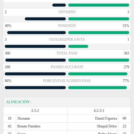
2
OFFSIDES
3
49%
POSESIÓN
51%
3
GOALKEEPER SAVES
1
360
TOTAL PASE
363
288
PASSES ACCURATE
279
80%
PORCENTAJE ACIERTO PASE
77%
ALINEACIÓN
:
3-5-2
4-2-3-1
18
Jhonatan
Daniel Figueira
99
42
Renato Pantalon
Shaquil Delos
22
23
Josue
Pedro Alvaro
23