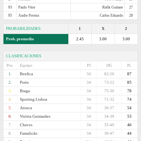
93
Paulo Vitor
Rafik Guitane
27
95
Andre Pereira
Carlos Eduardo
28
PROBABILIDADES
1
X
2
Prob. promedio
2.45
3.00
3.00
CLASIFICACIONES
Pos.
Equipo
PJ
DG
Pt.
1.
Benfica
34
82-20
87
2.
Porto
34
73-22
85
3.
Braga
34
75-30
78
4.
Sporting Lisboa
34
71-32
74
5.
Arouca
34
36-37
54
6.
Vitória Guimarães
34
34-39
53
7.
Chaves
34
35-40
46
8.
Famalicão
34
39-47
44