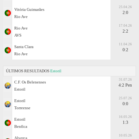
25.04.26
Vitória Guimarães
2:0
Rio Ave
17.04.26
Rio Ave
2:2
AVS
11.04.26
Santa Clara
0:2
Rio Ave
ÚLTIMOS RESULTADOS
Estoril
31.07.26
C.F. Os Belenenses
4:2 Pen
Estoril
25.07.26
Estoril
0:0
Torreense
16.05.26
Estoril
1:3
Benfica
10.05.26
Alverca