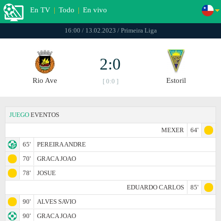
En TV
|
Todo
|
En vivo
16:00 / 13.02.2023 / Primeira Liga
2:0
Rio Ave
Estoril
[ 0:0 ]
JUEGO
EVENTOS
MEXER
64'
65'
PEREIRA ANDRE
70'
GRACA JOAO
78'
JOSUE
EDUARDO CARLOS
85'
90'
ALVES SAVIO
90'
GRACA JOAO