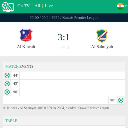
On TV
|
All
|
Live
00:00 / 09.04.2024 / Kuwait Premier League
3:1
Al Kuwait
Al Salmiyah
[ 2:0 ]
MATCH
EVENTS
44'
45'
90'
90'
Al Kuwait - Al Salmiyah, 00:00 / 09.04.2024, tuesday, Kuwait Premier League
TABLE