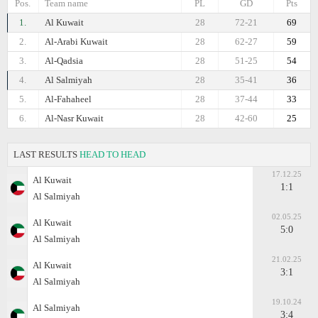
Pos.
Team name
PL
GD
Pts
1.
Al Kuwait
28
72-21
69
2.
Al-Arabi Kuwait
28
62-27
59
3.
Al-Qadsia
28
51-25
54
4.
Al Salmiyah
28
35-41
36
5.
Al-Fahaheel
28
37-44
33
6.
Al-Nasr Kuwait
28
42-60
25
LAST RESULTS
HEAD TO HEAD
17.12.25
Al Kuwait
1:1
Al Salmiyah
02.05.25
Al Kuwait
5:0
Al Salmiyah
21.02.25
Al Kuwait
3:1
Al Salmiyah
19.10.24
Al Salmiyah
3:4