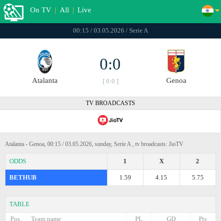
On TV
|
All
|
Live
00:15 / 03.05.2026 / Serie A
0:0
Atalanta
Genoa
[ 0:0 ]
TV BROADCASTS
Atalanta - Genoa, 00:15 / 03.05.2026, sunday, Serie A , tv broadcasts: JioTV
ODDS
1
X
2
BETHUB
1.59
4.15
5.75
TABLE
Pos.
Team name
PL
GD
Pts