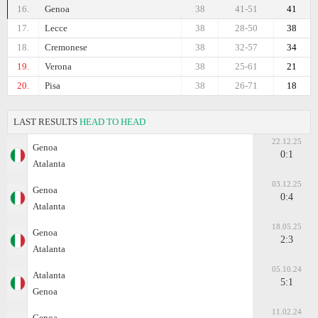
16.
Genoa
38
41-51
41
17.
Lecce
38
28-50
38
18.
Cremonese
38
32-57
34
19.
Verona
38
25-61
21
20.
Pisa
38
26-71
18
LAST RESULTS
HEAD TO HEAD
22.12.25
Genoa
0:1
Atalanta
03.12.25
Genoa
0:4
Atalanta
18.05.25
Genoa
2:3
Atalanta
05.10.24
Atalanta
5:1
Genoa
11.02.24
Genoa