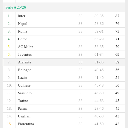
Serie A 25/26
1.
Inter
38
89-35
87
2.
Napoli
38
58-36
76
3.
Roma
38
59-31
73
4.
Como
38
65-29
71
5.
AC Milan
38
53-35
70
6.
Juventus
38
61-34
69
7.
Atalanta
38
51-36
59
8.
Bologna
38
49-46
56
9.
Lazio
38
41-40
54
10.
Udinese
38
45-48
50
11.
Sassuolo
38
46-50
49
12.
Torino
38
44-63
45
13.
Parma
38
28-46
45
14.
Cagliari
38
40-53
43
15.
Fiorentina
38
41-50
42