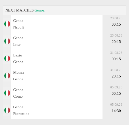
NEXT MATCHES
Genoa
23.08.26
Genoa
00:15
Napoli
23.08.26
Genoa
20:15
Inter
31.08.26
Lazio
00:15
Genoa
31.08.26
Monza
20:15
Genoa
05.09.26
Genoa
00:15
Como
05.09.26
Genoa
14:30
Fiorentina