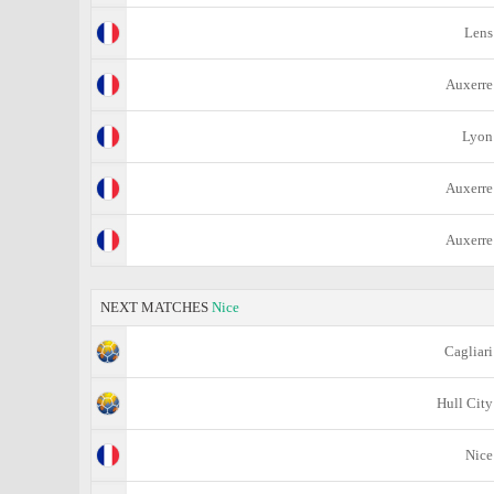
Lens
Auxerre
Lyon
Auxerre
Auxerre
NEXT MATCHES
Nice
Cagliari
Hull City
Nice