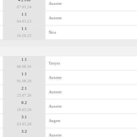
Auxerre
07.01.24
1:1
Auxerre
04.03.23
1:1
Nice
16.10.22
1:1
Troyes
08.08.26
1:1
Auxerre
01.08.26
2:1
Auxerre
25.07.26
0:2
Auxerre
18.05.26
3:1
Angers
03.05.26
3:2
Auxerre