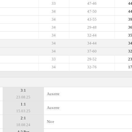
33
47-46
4
34
47-50
4
34
43-55
3
34
29-48
3
34
32-44
3
34
34-44
3
34
37-60
3
33
29-52
2
34
32-76
1
3:1
Auxerre
23.08.25
1:1
Auxerre
15.03.25
2:1
Nice
18.08.24
4:2 Pen