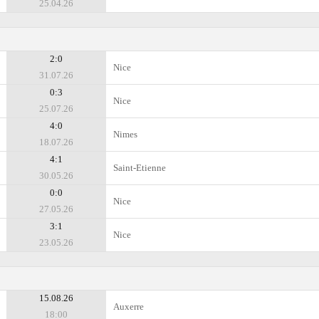
25.04.26
2:0
Nice
31.07.26
0:3
Nice
25.07.26
4:0
Nimes
18.07.26
4:1
Saint-Etienne
30.05.26
0:0
Nice
27.05.26
3:1
Nice
23.05.26
15.08.26
Auxerre
18:00