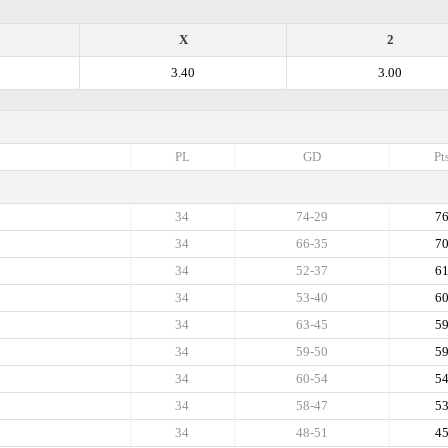
X
2
3.40
3.00
PL
GD
Pt
34
74-29
7
34
66-35
7
34
52-37
6
34
53-40
6
34
63-45
5
34
59-50
5
34
60-54
5
34
58-47
5
34
48-51
4