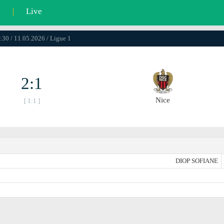
l
|
Live
:30 / 11.05.2026 / Ligue 1
2:1
Nice
[ 1:1 ]
DIOP SOFIANE