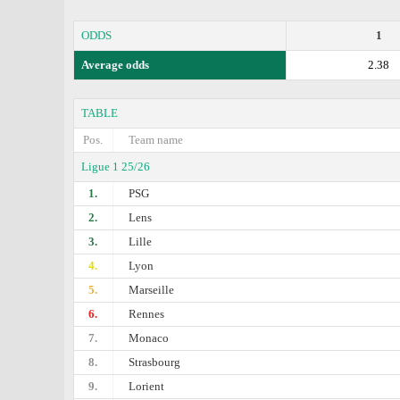
ODDS
1
Average odds
2.38
TABLE
Pos.
Team name
Ligue 1 25/26
1.
PSG
2.
Lens
3.
Lille
4.
Lyon
5.
Marseille
6.
Rennes
7.
Monaco
8.
Strasbourg
9.
Lorient