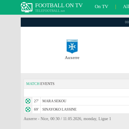
FOOTBALL ON TV
On TV
|
Al
TELEFOOTBALL.net
00
Auxerre
MATCH
EVENTS
27'
MARA SEKOU
69'
SINAYOKO LASSINE
Auxerre - Nice, 00:30 / 11.05.2026, monday, Ligue 1