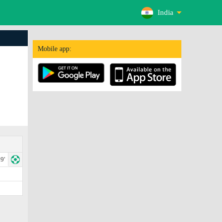
India
Mobile app:
9'