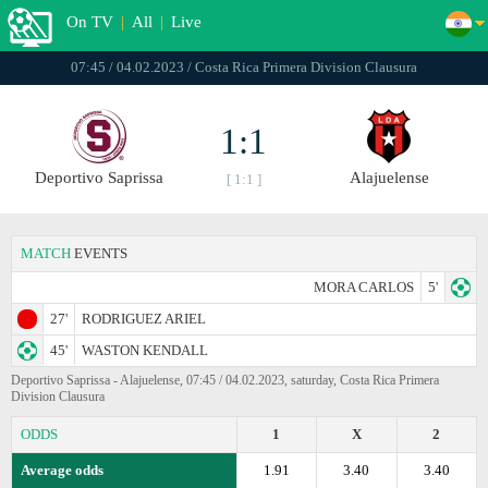
On TV
|
All
|
Live
07:45 / 04.02.2023 / Costa Rica Primera Division Clausura
1:1
Deportivo Saprissa
Alajuelense
[ 1:1 ]
MATCH
EVENTS
MORA CARLOS
5'
27'
RODRIGUEZ ARIEL
45'
WASTON KENDALL
Deportivo Saprissa - Alajuelense, 07:45 / 04.02.2023, saturday, Costa Rica Primera
Division Clausura
ODDS
1
X
2
Average odds
1.91
3.40
3.40