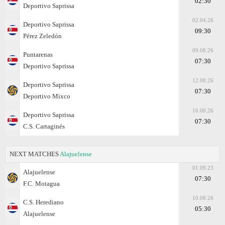
02:30
Deportivo Saprissa
02.04.26
Deportivo Saprissa
09:30
Pérez Zeledón
09.08.26
Puntarenas
07:30
Deportivo Saprissa
12.08.26
Deportivo Saprissa
07:30
Deportivo Mixco
16.08.26
Deportivo Saprissa
07:30
C.S. Cartaginés
NEXT MATCHES
Alajuelense
01.09.23
Alajuelense
07:30
F.C. Motagua
10.08.26
C.S. Herediano
05:30
Alajuelense