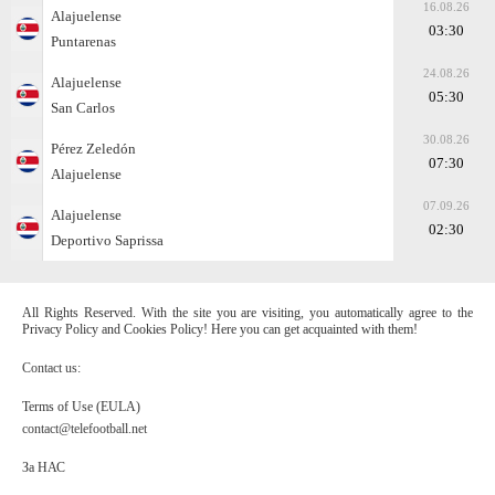
16.08.26
Alajuelense
03:30
Puntarenas
24.08.26
Alajuelense
05:30
San Carlos
30.08.26
Pérez Zeledón
07:30
Alajuelense
07.09.26
Alajuelense
02:30
Deportivo Saprissa
All Rights Reserved. With the site you are visiting, you automatically agree to the
Privacy Policy and Cookies Policy! Here you can get acquainted with them!
Contact us:
Terms of Use (EULA)
contact@telefootball.net
За НАС