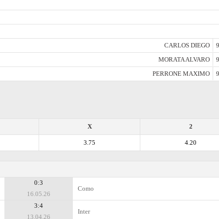
CARLOS DIEGO
9
MORATA ALVARO
9
PERRONE MAXIMO
9
X
2
3.75
4.20
0:3
Como
16.05.26
3:4
Inter
13.04.26