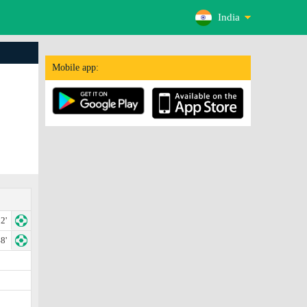
India
Mobile app:
2'
8'