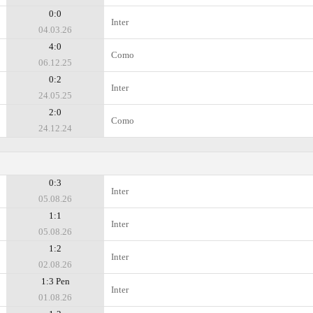
0:0
Inter
04.03.26
4:0
Como
06.12.25
0:2
Inter
24.05.25
2:0
Como
24.12.24
0:3
Inter
05.08.26
1:1
Inter
05.08.26
1:2
Inter
02.08.26
1:3 Pen
Inter
01.08.26