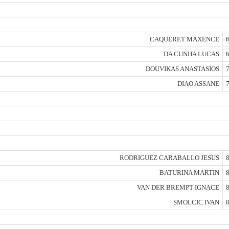
CAQUERET MAXENCE
6
DA CUNHA LUCAS
6
DOUVIKAS ANASTASIOS
7
DIAO ASSANE
7
RODRIGUEZ CARABALLO JESUS
8
BATURINA MARTIN
8
VAN DER BREMPT IGNACE
8
SMOLCIC IVAN
8