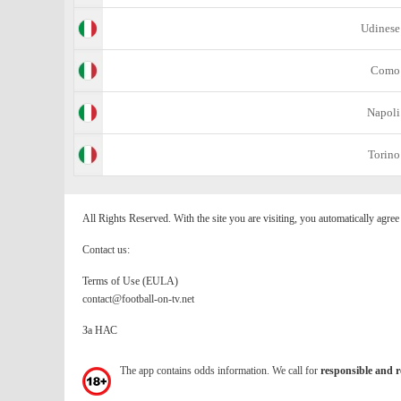
Udinese
Como
Napoli
Torino
All Rights Reserved. With the site you are visiting, you automatically agre
Contact us:
Terms of Use (EULA)
contact@football-on-tv.net
За НАС
The app contains odds information. We call for
responsible and r