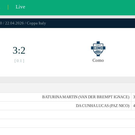
l
|
Live
0 / 22.04.2026 / Coppa Italy
3:2
Como
[ 0:1 ]
BATURINA MARTIN (VAN DER BREMPT IGNACE)
3
DA CUNHA LUCAS (PAZ NICO)
4