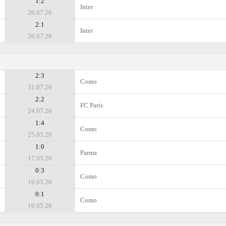
1:2
Inter
26.07.26
2:1
Inter
26.07.26
2:3
Como
31.07.26
2:2
FC Paris
24.07.26
1:4
Como
25.05.26
1:0
Parma
17.05.26
0:3
Como
16.05.26
0:1
Como
10.05.26