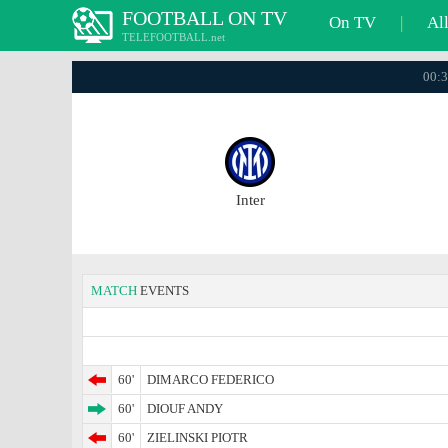
FOOTBALL ON TV
On TV
|
Al
TELEFOOTBALL.net
00:3
Inter
MATCH
EVENTS
60'
DIMARCO FEDERICO
60'
DIOUF ANDY
60'
ZIELINSKI PIOTR