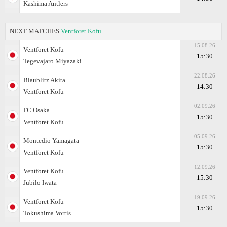
Kashima Antlers
NEXT MATCHES
Ventforet Kofu
15.08.26
Ventforet Kofu
15:30
Tegevajaro Miyazaki
22.08.26
Blaublitz Akita
14:30
Ventforet Kofu
02.09.26
FC Osaka
15:30
Ventforet Kofu
05.09.26
Montedio Yamagata
15:30
Ventforet Kofu
12.09.26
Ventforet Kofu
15:30
Jubilo Iwata
19.09.26
Ventforet Kofu
15:30
Tokushima Vortis