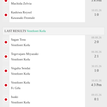
5:4 Pen
Machida Zelvia
10.05.26
Kashiwa Reysol
1:0
Kawasaki Frontale
LAST RESULTS
Ventforet Kofu
08.08.26
Sagan Tosu
2:0
Ventforet Kofu
06.06.26
Tegevajaro Miyazaki
2:1
Ventforet Kofu
30.05.26
Vegalta Sendai
1:0
Ventforet Kofu
16.05.26
Ventforet Kofu
4:3 Pen
Fc Gifu
09.05.26
Iwaki
0:1
Ventforet Kofu