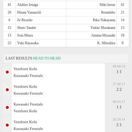
41
Akihiro Ienaga
Miki Inoue
41
26
Hinata Yamauchi
Renatinho
21
6
Ze Ricardo
Riku Nakayama
14
15
Shuto Tanabe
Yukito Murakami
13
13
Sota Miura
Jumma Miyazaki
19
22
Yuki Hayasaka
K. Mitsuhira
9
LAST RESULTS
HEAD TO HEAD
08.09.24
Ventforet Kofu
1:1
Kawasaki Frontale
27.08.17
Ventforet Kofu
2:2
Kawasaki Frontale
08.04.17
Kawasaki Frontale
1:1
Ventforet Kofu
26.10.14
Ventforet Kofu
2:1
Kawasaki Frontale