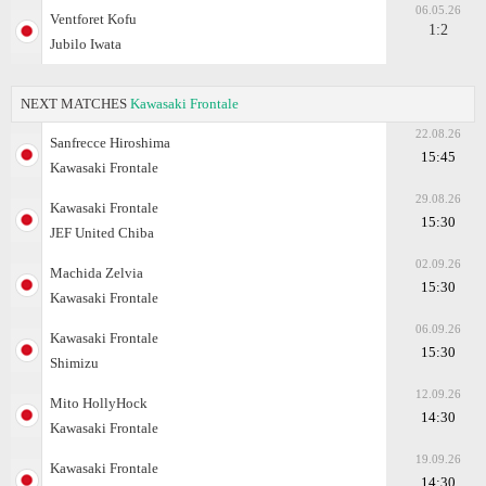
06.05.26
Ventforet Kofu
1:2
Jubilo Iwata
NEXT MATCHES
Kawasaki Frontale
22.08.26
Sanfrecce Hiroshima
15:45
Kawasaki Frontale
29.08.26
Kawasaki Frontale
15:30
JEF United Chiba
02.09.26
Machida Zelvia
15:30
Kawasaki Frontale
06.09.26
Kawasaki Frontale
15:30
Shimizu
12.09.26
Mito HollyHock
14:30
Kawasaki Frontale
19.09.26
Kawasaki Frontale
14:30