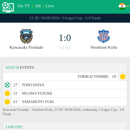
On TV
|
All
|
Live
15:30 / 04.09.2024 / J-Legue Cup - 1/4 Finals
1:0
Kawasaki Frontale
Ventforet Kofu
[ 1:0 ]
MATCH
EVENTS
TORIKAI YOSHIKI
19'
27'
TONO DAIYA
51'
SEGAWA YUSUKE
61'
YAMAMOTO YUKI
Kawasaki Frontale - Ventforet Kofu, 15:30 / 04.09.2024, wednesday, J-Legue Cup - 1/4
Finals
LINE-UPS
: