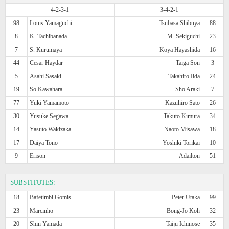
4-2-3-1
3-4-2-1
98
Louis Yamaguchi
Tsubasa Shibuya
88
8
K. Tachibanada
M. Sekiguchi
23
7
S. Kurumaya
Koya Hayashida
16
44
Cesar Haydar
Taiga Son
3
5
Asahi Sasaki
Takahiro Iida
24
19
So Kawahara
Sho Araki
7
77
Yuki Yamamoto
Kazuhiro Sato
26
30
Yusuke Segawa
Takuto Kimura
34
14
Yasuto Wakizaka
Naoto Misawa
18
17
Daiya Tono
Yoshiki Torikai
10
9
Erison
Adailton
51
SUBSTITUTES:
18
Bafetimbi Gomis
Peter Utaka
99
23
Marcinho
Bong-Jo Koh
32
20
Shin Yamada
Taiju Ichinose
35