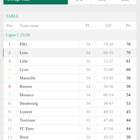
TABLE
Pos.
Team name
PL
GD
Pts
Ligue 1 25/26
1.
PSG
34
74-29
76
2.
Lens
34
66-35
70
3.
Lille
34
52-37
61
4.
Lyon
34
53-40
60
5.
Marseille
34
63-45
59
6.
Rennes
34
59-50
59
7.
Monaco
34
60-54
54
8.
Strasbourg
34
58-47
53
9.
Lorient
34
48-51
45
10.
Toulouse
33
47-46
44
11.
FC Paris
34
47-50
44
12.
Brest
34
43-55
39