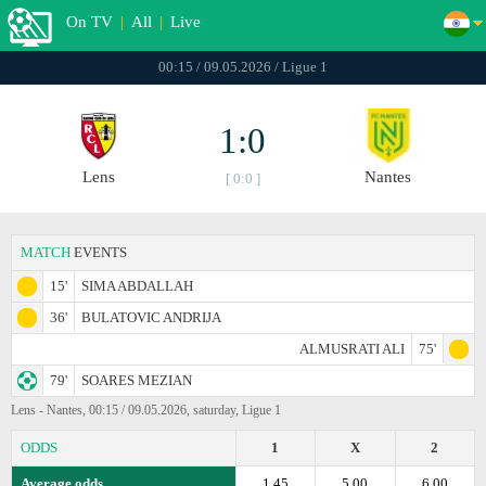
On TV
|
All
|
Live
00:15 / 09.05.2026 / Ligue 1
1:0
Lens
Nantes
[ 0:0 ]
MATCH
EVENTS
15'
SIMA ABDALLAH
36'
BULATOVIC ANDRIJA
ALMUSRATI ALI
75'
79'
SOARES MEZIAN
Lens - Nantes, 00:15 / 09.05.2026, saturday, Ligue 1
ODDS
1
X
2
Average odds
1.45
5.00
6.00