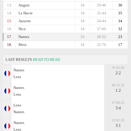
13.
Angers
34
29-48
36
14.
Le Havre
34
32-44
35
15.
Auxerre
34
34-44
34
16.
Nice
34
37-60
32
17.
Nantes
33
29-52
23
18.
Metz
34
32-76
17
LAST RESULTS
HEAD TO HEAD
31.01.26
Nantes
2:2
Lens
06.12.25
Nantes
1:2
Lens
27.09.25
Lens
3:4
Nantes
23.02.25
Nantes
3:1
Lens