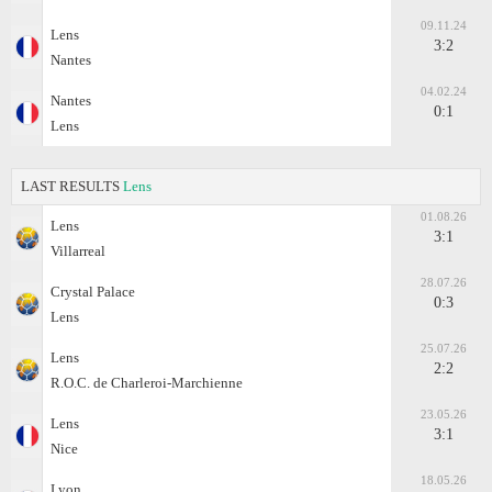
09.11.24
Lens
3:2
Nantes
04.02.24
Nantes
0:1
Lens
LAST RESULTS
Lens
01.08.26
Lens
3:1
Villarreal
28.07.26
Crystal Palace
0:3
Lens
25.07.26
Lens
2:2
R.O.C. de Charleroi-Marchienne
23.05.26
Lens
3:1
Nice
18.05.26
Lyon