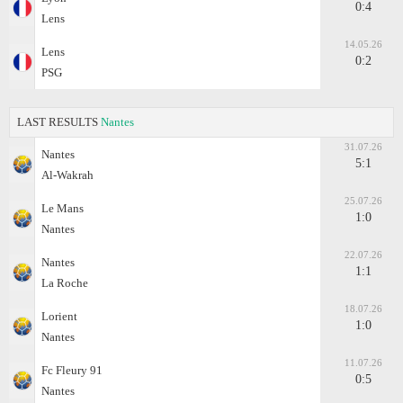
0:4
Lens
14.05.26
Lens
0:2
PSG
LAST RESULTS
Nantes
31.07.26
Nantes
5:1
Al-Wakrah
25.07.26
Le Mans
1:0
Nantes
22.07.26
Nantes
1:1
La Roche
18.07.26
Lorient
1:0
Nantes
11.07.26
Fc Fleury 91
0:5
Nantes