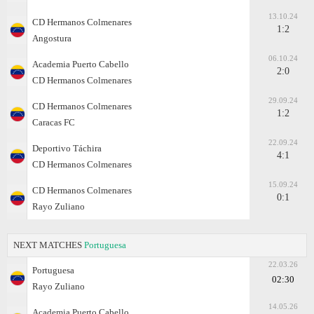
13.10.24
CD Hermanos Colmenares
1:2
Angostura
06.10.24
Academia Puerto Cabello
2:0
CD Hermanos Colmenares
29.09.24
CD Hermanos Colmenares
1:2
Caracas FC
22.09.24
Deportivo Táchira
4:1
CD Hermanos Colmenares
15.09.24
CD Hermanos Colmenares
0:1
Rayo Zuliano
NEXT MATCHES
Portuguesa
22.03.26
Portuguesa
02:30
Rayo Zuliano
14.05.26
Academia Puerto Cabello