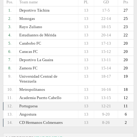
Pos.
Team name
PL
GD
Pts
1.
Deportivo Táchira
13
17-5
27
2.
Monogas
13
22-14
25
3.
Rayo Zuliano
13
18-15
23
4.
Estudiantes de Mérida
13
20-14
22
5.
Carabobo FC
13
17-13
20
6.
Caracas FC
13
15-12
20
7.
Deportivo La Guaira
13
13-11
20
8.
Zamora FC
13
15-14
20
9.
Universidad Central de
13
18-17
19
Venezuela
10.
Metropolitanos
13
16-16
18
11.
Academia Puerto Cabello
13
13-15
12
12.
Portuguesa
13
12-21
11
13.
Angostura
13
9-20
6
14.
CD Hermanos Colmenares
13
8-26
2