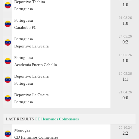
Deportivo Táchira
1:0
Portuguesa
01.08.26
Portuguesa
1:0
Carabobo FC
24.05.26
Portuguesa
0:2
Deportivo La Guaira
18.05.26
Portuguesa
1:0
Academia Puerto Cabello
10.05.26
Deportivo La Guaira
1:1
Portuguesa
21.04.26
Deportivo La Guaira
0:0
Portuguesa
LAST RESULTS
CD Hermanos Colmenares
20.10.24
Monogas
2:2
CD Hermanos Colmenares