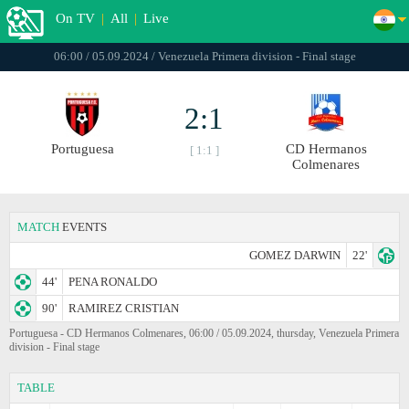
On TV
|
All
|
Live
06:00 / 05.09.2024 / Venezuela Primera division - Final stage
2:1
Portuguesa
CD Hermanos
[ 1:1 ]
Colmenares
MATCH
EVENTS
GOMEZ DARWIN
22'
44'
PENA RONALDO
90'
RAMIREZ CRISTIAN
Portuguesa - CD Hermanos Colmenares, 06:00 / 05.09.2024, thursday, Venezuela Primera
division - Final stage
TABLE