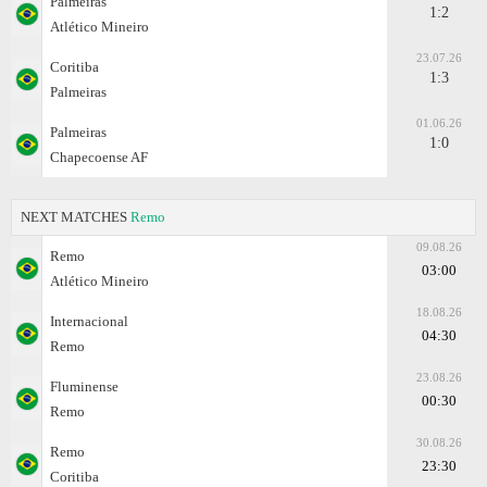
Palmeiras
1:2
Atlético Mineiro
23.07.26
Coritiba
1:3
Palmeiras
01.06.26
Palmeiras
1:0
Chapecoense AF
NEXT MATCHES
Remo
09.08.26
Remo
03:00
Atlético Mineiro
18.08.26
Internacional
04:30
Remo
23.08.26
Fluminense
00:30
Remo
30.08.26
Remo
23:30
Coritiba