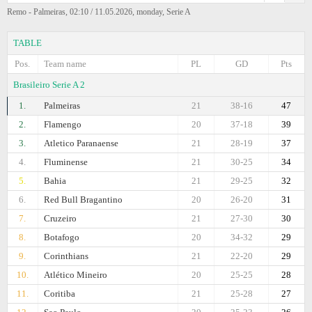
Remo - Palmeiras, 02:10 / 11.05.2026, monday, Serie A
TABLE
Pos.
Team name
PL
GD
Pts
Brasileiro Serie A 2
1.
Palmeiras
21
38-16
47
2.
Flamengo
20
37-18
39
3.
Atletico Paranaense
21
28-19
37
4.
Fluminense
21
30-25
34
5.
Bahia
21
29-25
32
6.
Red Bull Bragantino
20
26-20
31
7.
Cruzeiro
21
27-30
30
8.
Botafogo
20
34-32
29
9.
Corinthians
21
22-20
29
10.
Atlético Mineiro
20
25-25
28
11.
Coritiba
21
25-28
27