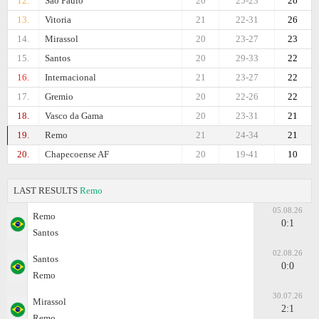
12.
Sao Paulo
20
25-23
26
13.
Vitoria
21
22-31
26
14.
Mirassol
20
23-27
23
15.
Santos
20
29-33
22
16.
Internacional
21
23-27
22
17.
Gremio
20
22-26
22
18.
Vasco da Gama
20
23-31
21
19.
Remo
21
24-34
21
20.
Chapecoense AF
20
19-41
10
LAST RESULTS
Remo
05.08.26
Remo
0:1
Santos
02.08.26
Santos
0:0
Remo
30.07.26
Mirassol
2:1
Remo