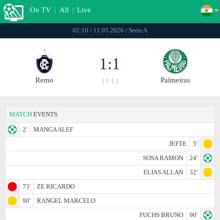
On TV
|
All
|
Live
02:10 / 11.05.2026 / Serie A
1:1
Remo
Palmeiras
[ 1:1 ]
MATCH
EVENTS
2'
MANGA ALEF
JEFTE
5'
SOSA RAMON
24'
ELIAS ALLAN
32'
73'
ZE RICARDO
90'
RANGEL MARCELO
FUCHS BRUNO
90'