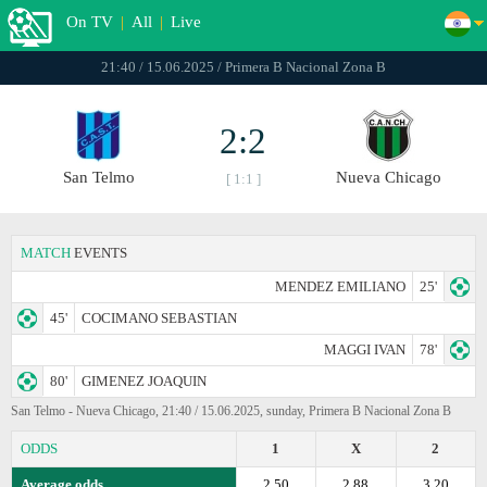
On TV
|
All
|
Live
21:40 / 15.06.2025 / Primera B Nacional Zona B
2:2
San Telmo
Nueva Chicago
[ 1:1 ]
MATCH
EVENTS
MENDEZ EMILIANO
25'
45'
COCIMANO SEBASTIAN
MAGGI IVAN
78'
80'
GIMENEZ JOAQUIN
San Telmo - Nueva Chicago, 21:40 / 15.06.2025, sunday, Primera B Nacional Zona B
ODDS
1
X
2
Average odds
2.50
2.88
3.20