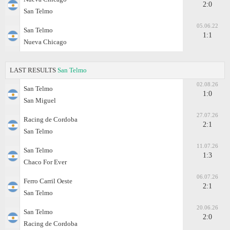
2:0
San Telmo
05.06.22
San Telmo
1:1
Nueva Chicago
LAST RESULTS
San Telmo
02.08.26
San Telmo
1:0
San Miguel
27.07.26
Racing de Cordoba
2:1
San Telmo
11.07.26
San Telmo
1:3
Chaco For Ever
06.07.26
Ferro Carril Oeste
2:1
San Telmo
20.06.26
San Telmo
2:0
Racing de Cordoba