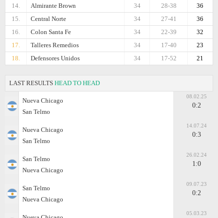
14.
Almirante Brown
34
28-38
36
15.
Central Norte
34
27-41
36
16.
Colon Santa Fe
34
22-39
32
17.
Talleres Remedios
34
17-40
23
18.
Defensores Unidos
34
17-52
21
LAST RESULTS
HEAD TO HEAD
08.02.25
Nueva Chicago
0:2
San Telmo
14.07.24
Nueva Chicago
0:3
San Telmo
26.02.24
San Telmo
1:0
Nueva Chicago
09.07.23
San Telmo
0:2
Nueva Chicago
05.03.23
Nueva Chicago