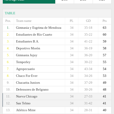
TABLE
Pos.
Team name
PL
GD
Pts
1.
Gimnasia y Esgrima de Mendoza
34
35-18
63
2.
Estudiantes de Río Cuarto
34
35-22
60
3.
Estudiantes B.A.
34
41-22
59
4.
Deportivo Morón
34
36-19
58
5.
Gimnasia Jujuy
34
36-20
57
6.
Temperley
34
30-22
55
7.
Agropecuario
34
43-34
54
8.
Chaco For Ever
34
34-26
53
9.
Chacarita Juniors
34
37-29
49
10.
Defensores de Belgrano
34
30-26
48
11.
Nueva Chicago
34
27-33
41
12.
San Telmo
34
31-42
41
13.
Atlético Mitre
34
28-31
40