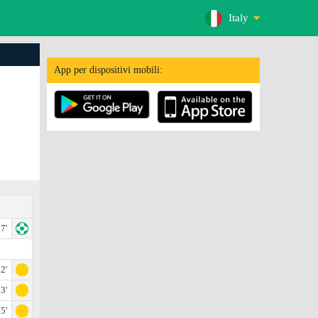
Italy
App per dispositivi mobili:
7'
2'
3'
5'