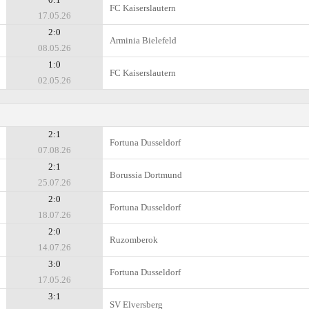
FC Kaiserslautern
17.05.26
2:0
Arminia Bielefeld
08.05.26
1:0
FC Kaiserslautern
02.05.26
2:1
Fortuna Dusseldorf
07.08.26
2:1
Borussia Dortmund
25.07.26
2:0
Fortuna Dusseldorf
18.07.26
2:0
Ruzomberok
14.07.26
3:0
Fortuna Dusseldorf
17.05.26
3:1
SV Elversberg