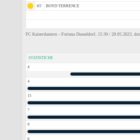
65'
BOYD TERRENCE
FC Kaiserslautern - Fortuna Dusseldorf, 15:30 / 28.05.2023, do
STATISTICHE
4
4
15
7
9
6