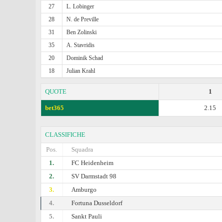
27
L. Lobinger
28
N. de Preville
31
Ben Zolinski
35
A. Stavridis
20
Dominik Schad
18
Julian Krahl
QUOTE
1
bet365
2.15
CLASSIFICHE
Pos.
Squadra
1.
FC Heidenheim
2.
SV Darmstadt 98
3.
Amburgo
4.
Fortuna Dusseldorf
5.
Sankt Pauli