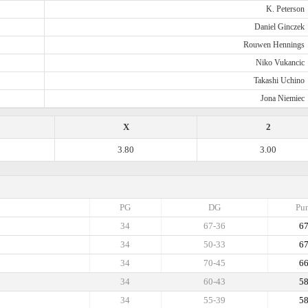
K. Peterson
Daniel Ginczek
Rouwen Hennings
Niko Vukancic
Takashi Uchino
Jona Niemiec
X
2
3.80
3.00
PG
DG
Pun
34
67-36
6
34
50-33
6
34
70-45
6
34
60-43
5
34
55-39
5