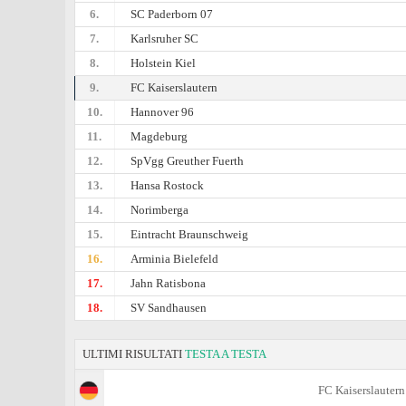
6.
SC Paderborn 07
7.
Karlsruher SC
8.
Holstein Kiel
9.
FC Kaiserslautern
10.
Hannover 96
11.
Magdeburg
12.
SpVgg Greuther Fuerth
13.
Hansa Rostock
14.
Norimberga
15.
Eintracht Braunschweig
16.
Arminia Bielefeld
17.
Jahn Ratisbona
18.
SV Sandhausen
ULTIMI RISULTATI
TESTA A TESTA
FC Kaiserslautern