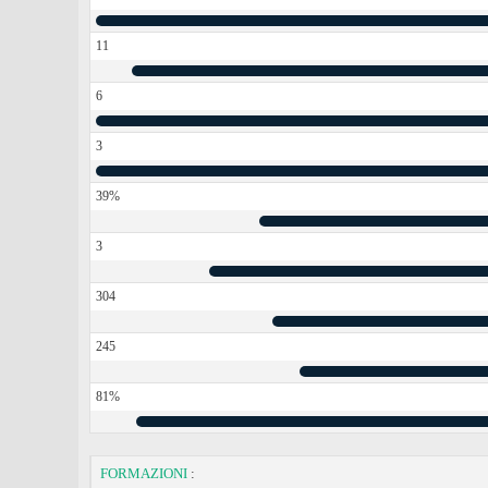
11
6
3
39%
3
304
245
81%
FORMAZIONI
: