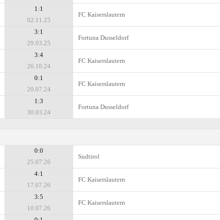
1:1
FC Kaiserslautern
02.11.25
3:1
Fortuna Dusseldorf
29.03.25
3:4
FC Kaiserslautern
26.10.24
0:1
FC Kaiserslautern
20.07.24
1:3
Fortuna Dusseldorf
30.03.24
0:0
Sudtirol
25.07.26
4:1
FC Kaiserslautern
17.07.26
3:5
FC Kaiserslautern
10.07.26
0:1