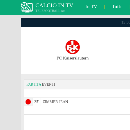
CALCIO IN TV
In TV
|
Tutti
|
TELEFOOTBALL.net
15:30
FC Kaiserslautern
PARTITA
EVENTI
25'
ZIMMER JEAN