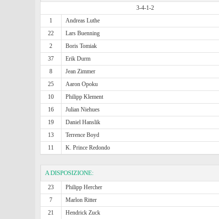
3-4-1-2
1
Andreas Luthe
22
Lars Buenning
2
Boris Tomiak
37
Erik Durm
8
Jean Zimmer
25
Aaron Opoku
10
Philipp Klement
16
Julian Niehues
19
Daniel Hanslik
13
Terrence Boyd
11
K. Prince Redondo
A DISPOSIZIONE:
23
Philipp Hercher
7
Marlon Ritter
21
Hendrick Zuck