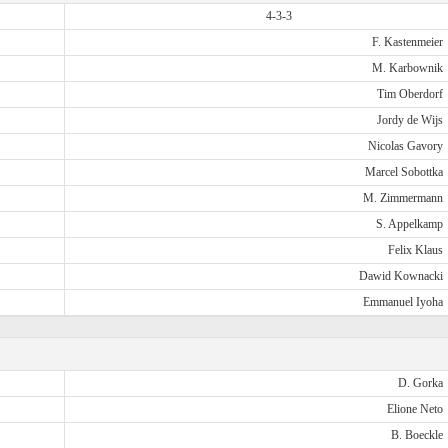
4-3-3
F. Kastenmeier
M. Karbownik
Tim Oberdorf
Jordy de Wijs
Nicolas Gavory
Marcel Sobottka
M. Zimmermann
S. Appelkamp
Felix Klaus
Dawid Kownacki
Emmanuel Iyoha
D. Gorka
Elione Neto
B. Boeckle