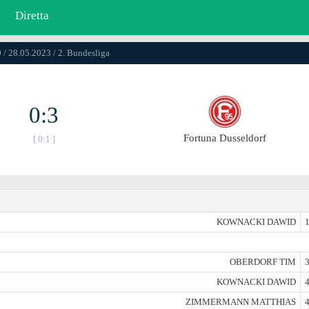
Diretta
 / 28.05.2023 / 2. Bundesliga
0:3
Fortuna Dusseldorf
[ 0:1 ]
KOWNACKI DAWID
1
OBERDORF TIM
3
KOWNACKI DAWID
4
ZIMMERMANN MATTHIAS
4