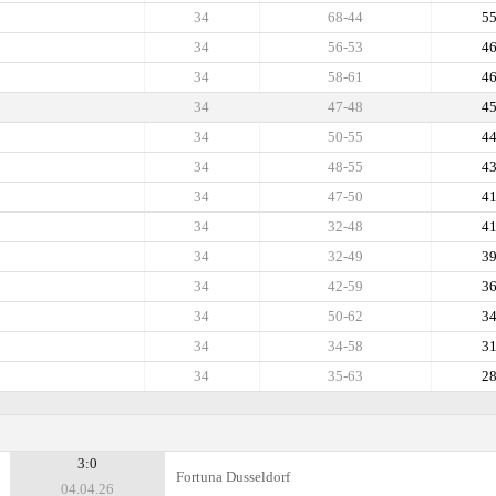
34
68-44
5
34
56-53
4
34
58-61
4
34
47-48
4
34
50-55
4
34
48-55
4
34
47-50
4
34
32-48
4
34
32-49
3
34
42-59
3
34
50-62
3
34
34-58
3
34
35-63
2
3:0
Fortuna Dusseldorf
04.04.26