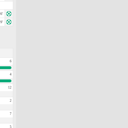
6'
9'
6
4
12
2
7
5