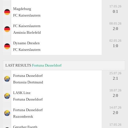
17.05.26
Magdeburg
0:1
FC Kaiserslautern
08.05.26
FC Kaiserslautern
2:0
Arminia Bielefeld
02.05.26
Dynamo Dresden
1:0
FC Kaiserslautern
LAST RESULTS
Fortuna Dusseldorf
25.07.26
Fortuna Dusseldorf
2:1
Borussia Dortmund
18.07.26
LASK Linz
2:0
Fortuna Dusseldorf
14.07.26
Fortuna Dusseldorf
2:0
Ruzomberok
17.05.26
Greuther Fuerth