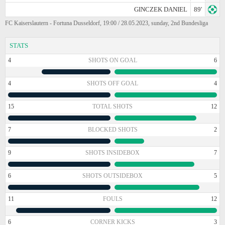
GINCZEK DANIEL
89'
FC Kaiserslautern - Fortuna Dusseldorf, 19:00 / 28.05.2023, sunday, 2nd Bundesliga
STATS
4
SHOTS ON GOAL
6
4
SHOTS OFF GOAL
4
15
TOTAL SHOTS
12
7
BLOCKED SHOTS
2
9
SHOTS INSIDEBOX
7
6
SHOTS OUTSIDEBOX
5
11
FOULS
12
6
CORNER KICKS
3