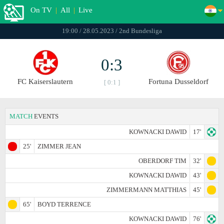
On TV
|
All
|
Live
19:00 / 28.05.2023 / 2nd Bundesliga
0:3
FC Kaiserslautern
Fortuna Dusseldorf
[ 0:1 ]
MATCH
EVENTS
KOWNACKI DAWID
17'
25'
ZIMMER JEAN
OBERDORF TIM
32'
KOWNACKI DAWID
43'
ZIMMERMANN MATTHIAS
45'
65'
BOYD TERRENCE
KOWNACKI DAWID
76'