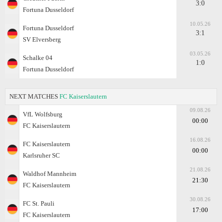
3:0
Fortuna Dusseldorf
10.05.26
Fortuna Dusseldorf
3:1
SV Elversberg
03.05.26
Schalke 04
1:0
Fortuna Dusseldorf
NEXT MATCHES
FC Kaiserslautern
09.08.26
VfL Wolfsburg
00:00
FC Kaiserslautern
16.08.26
FC Kaiserslautern
00:00
Karlsruher SC
21.08.26
Waldhof Mannheim
21:30
FC Kaiserslautern
30.08.26
FC St. Pauli
17:00
FC Kaiserslautern