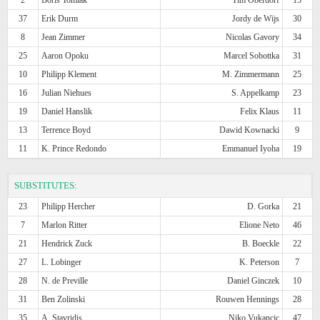
37
Erik Durm
Jordy de Wijs
30
8
Jean Zimmer
Nicolas Gavory
34
25
Aaron Opoku
Marcel Sobottka
31
10
Philipp Klement
M. Zimmermann
25
16
Julian Niehues
S. Appelkamp
23
19
Daniel Hanslik
Felix Klaus
11
13
Terrence Boyd
Dawid Kownacki
9
11
K. Prince Redondo
Emmanuel Iyoha
19
SUBSTITUTES:
23
Philipp Hercher
D. Gorka
21
7
Marlon Ritter
Elione Neto
46
21
Hendrick Zuck
B. Boeckle
22
27
L. Lobinger
K. Peterson
7
28
N. de Preville
Daniel Ginczek
10
31
Ben Zolinski
Rouwen Hennings
28
35
A. Stavridis
Niko Vukancic
47