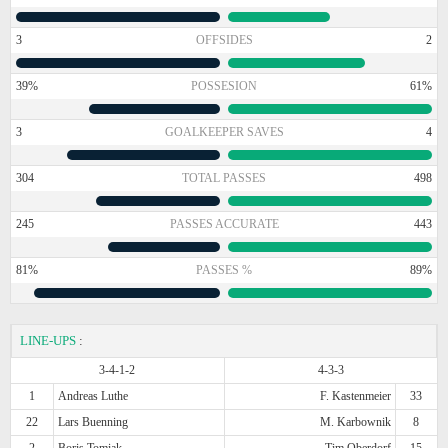
3
OFFSIDES
2
39%
POSSESION
61%
3
GOALKEEPER SAVES
4
304
TOTAL PASSES
498
245
PASSES ACCURATE
443
81%
PASSES %
89%
LINE-UPS
:
3-4-1-2
4-3-3
1
Andreas Luthe
F. Kastenmeier
33
22
Lars Buenning
M. Karbownik
8
2
Boris Tomiak
Tim Oberdorf
15