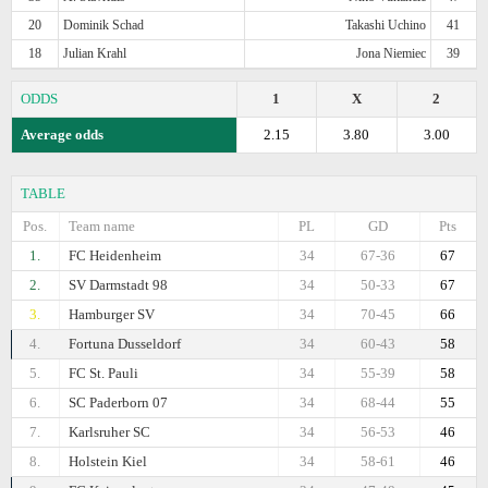
20
Dominik Schad
Takashi Uchino
41
18
Julian Krahl
Jona Niemiec
39
ODDS
1
X
2
Average odds
2.15
3.80
3.00
TABLE
Pos.
Team name
PL
GD
Pts
1.
FC Heidenheim
34
67-36
67
2.
SV Darmstadt 98
34
50-33
67
3.
Hamburger SV
34
70-45
66
4.
Fortuna Dusseldorf
34
60-43
58
5.
FC St. Pauli
34
55-39
58
6.
SC Paderborn 07
34
68-44
55
7.
Karlsruher SC
34
56-53
46
8.
Holstein Kiel
34
58-61
46