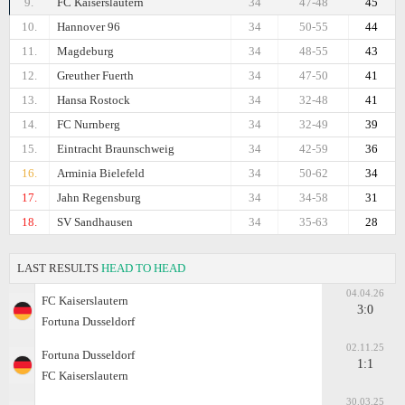
9.
FC Kaiserslautern
34
47-48
45
10.
Hannover 96
34
50-55
44
11.
Magdeburg
34
48-55
43
12.
Greuther Fuerth
34
47-50
41
13.
Hansa Rostock
34
32-48
41
14.
FC Nurnberg
34
32-49
39
15.
Eintracht Braunschweig
34
42-59
36
16.
Arminia Bielefeld
34
50-62
34
17.
Jahn Regensburg
34
34-58
31
18.
SV Sandhausen
34
35-63
28
LAST RESULTS
HEAD TO HEAD
04.04.26
FC Kaiserslautern
3:0
Fortuna Dusseldorf
02.11.25
Fortuna Dusseldorf
1:1
FC Kaiserslautern
30.03.25