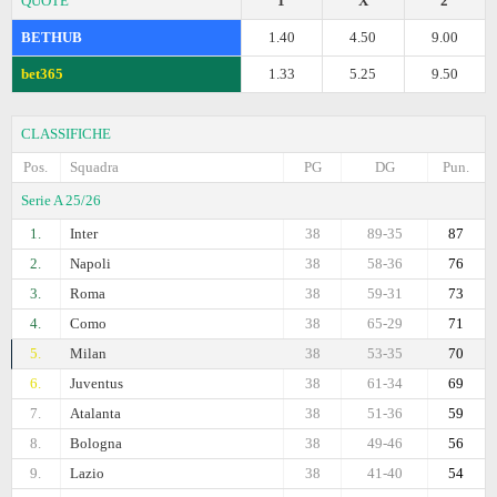
QUOTE
1
X
2
BETHUB
1.40
4.50
9.00
bet365
1.33
5.25
9.50
CLASSIFICHE
Pos.
Squadra
PG
DG
Pun.
Serie A 25/26
1.
Inter
38
89-35
87
2.
Napoli
38
58-36
76
3.
Roma
38
59-31
73
4.
Como
38
65-29
71
5.
Milan
38
53-35
70
6.
Juventus
38
61-34
69
7.
Atalanta
38
51-36
59
8.
Bologna
38
49-46
56
9.
Lazio
38
41-40
54