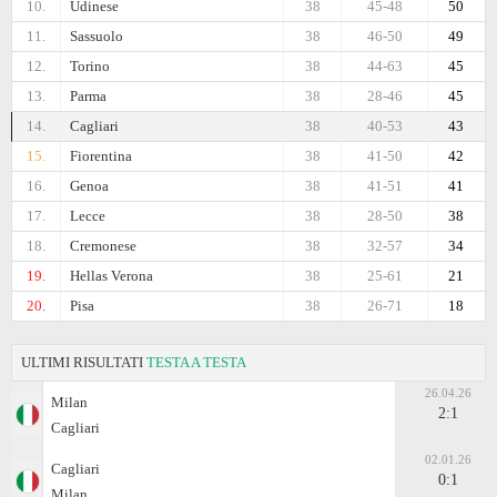
10.
Udinese
38
45-48
50
11.
Sassuolo
38
46-50
49
12.
Torino
38
44-63
45
13.
Parma
38
28-46
45
14.
Cagliari
38
40-53
43
15.
Fiorentina
38
41-50
42
16.
Genoa
38
41-51
41
17.
Lecce
38
28-50
38
18.
Cremonese
38
32-57
34
19.
Hellas Verona
38
25-61
21
20.
Pisa
38
26-71
18
ULTIMI RISULTATI
TESTA A TESTA
26.04.26
Milan
2:1
Cagliari
02.01.26
Cagliari
0:1
Milan