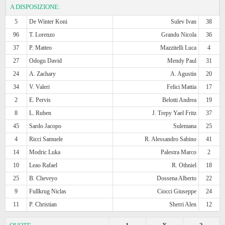
A DISPOSIZIONE:
5
De Winter Koni
Sulev Ivan
38
96
T. Lorenzo
Grandu Nicola
36
37
P. Matteo
Mazzitelli Luca
4
27
Odogu David
Mendy Paul
31
24
A. Zachary
A. Agustin
20
34
V. Valeri
Felici Mattia
17
2
E. Pervis
Belotti Andrea
19
8
L. Ruben
J. Trepy Yael Fritz
37
45
Sardo Jacopo
Sulemana
25
4
Ricci Samuele
R. Alessandro Sabino
41
14
Modric Luka
Palestra Marco
2
10
Leao Rafael
R. Othniel
18
25
B. Cheveyo
Dossena Alberto
22
9
Fullkrug Niclas
Ciocci Giuseppe
24
11
P. Christian
Sherri Alen
12