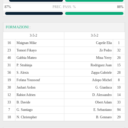
87%
PREC. PASS. %
88%
FORMAZIONI
:
3-5-2
3-5-2
16
Maignan Mike
Caprile Elia
1
23
Tomori Fikayo
Ze Pedro
32
46
Gabbia Matteo
Mina Yerry
26
31
P. Strahinja
Rodriguez Juan
15
56
S. Alexis
Zappa Gabriele
28
19
Fofana Youssouf
Adopo Michel
8
30
Jashari Ardon
G. Gianluca
10
12
Rabiot Adrien
D. Alessandro
14
33
B. Davide
Obert Adam
33
7
G. Santiago
E. Sebastiano
94
18
N. Christopher
B. Gennaro
29