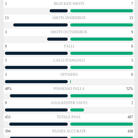
2
BLOCKED SHOTS
7
13
SHOTS INSIDEBOX
15
3
SHOTS OUTSIDEBOX
9
8
FALLI
8
5
CALCI D'ANGOLO
5
3
OFFSIDES
0
48%
POSSESSO PALLA
52%
9
GOALKEEPER SAVES
2
453
TOTALE PASS.
487
394
PASSES ACCURATE
430