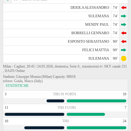
DEIOLA ALESSANDRO
74'
SULEMANA
74'
MENDY PAUL
74'
BORRELLI GENNARO
74'
ESPOSITO SEBASTIANO
90'
FELICI MATTIA
90'
SULEMANA
90'
Milan - Cagliari, 20:45 / 24.05.2026, domenica, Serie A , trasmissioni tv: SKY canale 251
, DAZN Online
Stadium: Giuseppe Meazza (Milan) Capacity: 80018
referee: Guida, Marco (Italy)
STATISTICHE
3
TIRI IN PORTA
10
11
TIRI FUORI
7
16
TIRI
24