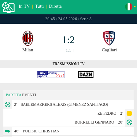
In TV
|
Tutti
|
Diretta
20:45 / 24.05.2026 / Serie A
1:2
Milan
Cagliari
[ 1:1 ]
TRASMISSIONI TV
PARTITA
EVENTI
2'
SAELEMAEKERS ALEXIS (GIMENEZ SANTIAGO)
ZE PEDRO
2'
BORRELLI GENNARO
20'
46'
PULISIC CHRISTIAN