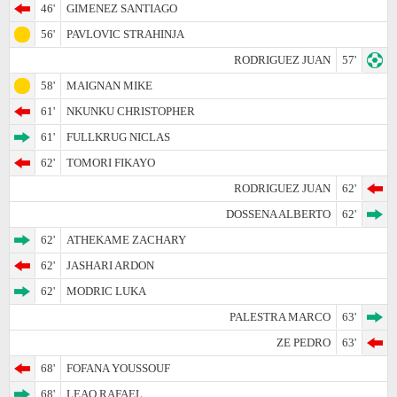
46'
GIMENEZ SANTIAGO
56'
PAVLOVIC STRAHINJA
RODRIGUEZ JUAN
57'
58'
MAIGNAN MIKE
61'
NKUNKU CHRISTOPHER
61'
FULLKRUG NICLAS
62'
TOMORI FIKAYO
RODRIGUEZ JUAN
62'
DOSSENA ALBERTO
62'
62'
ATHEKAME ZACHARY
62'
JASHARI ARDON
62'
MODRIC LUKA
PALESTRA MARCO
63'
ZE PEDRO
63'
68'
FOFANA YOUSSOUF
68'
LEAO RAFAEL