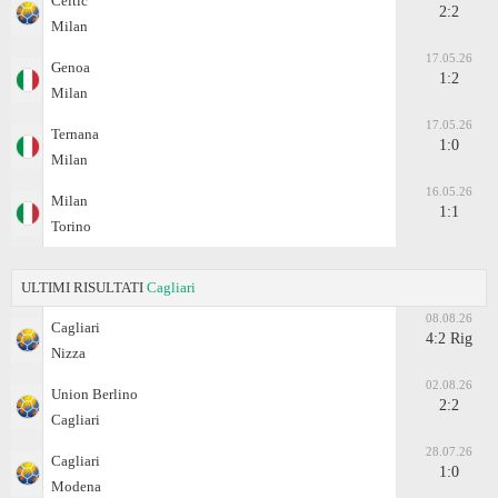
Celtic
2:2
Milan
17.05.26
Genoa
1:2
Milan
17.05.26
Ternana
1:0
Milan
16.05.26
Milan
1:1
Torino
ULTIMI RISULTATI
Cagliari
08.08.26
Cagliari
4:2 Rig
Nizza
02.08.26
Union Berlino
2:2
Cagliari
28.07.26
Cagliari
1:0
Modena