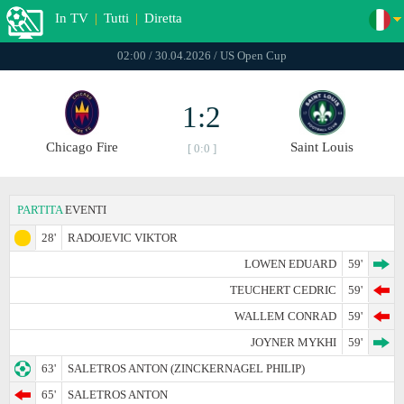
In TV
|
Tutti
|
Diretta
02:00 / 30.04.2026 / US Open Cup
1:2
Chicago Fire
Saint Louis
[ 0:0 ]
PARTITA
EVENTI
28'
RADOJEVIC VIKTOR
LOWEN EDUARD
59'
TEUCHERT CEDRIC
59'
WALLEM CONRAD
59'
JOYNER MYKHI
59'
63'
SALETROS ANTON (ZINCKERNAGEL PHILIP)
65'
SALETROS ANTON