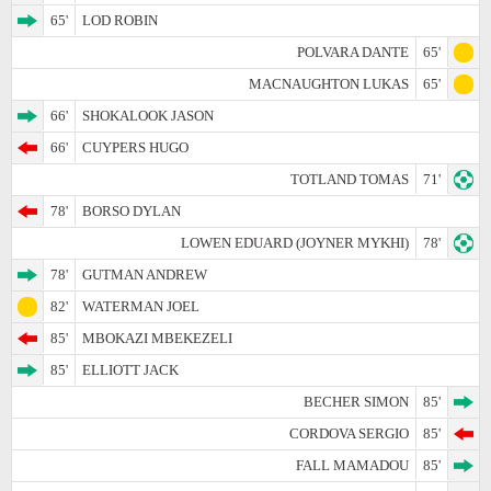
65'
LOD ROBIN
POLVARA DANTE
65'
MACNAUGHTON LUKAS
65'
66'
SHOKALOOK JASON
66'
CUYPERS HUGO
TOTLAND TOMAS
71'
78'
BORSO DYLAN
LOWEN EDUARD (JOYNER MYKHI)
78'
78'
GUTMAN ANDREW
82'
WATERMAN JOEL
85'
MBOKAZI MBEKEZELI
85'
ELLIOTT JACK
BECHER SIMON
85'
CORDOVA SERGIO
85'
FALL MAMADOU
85'