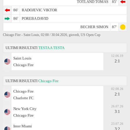
TOTLAND TOMAS
85'
86'
RADOJEVIC VIKTOR
86'
POREBA DAVID
BECHER SIMON
87'
Chicago Fire - Saint Louis, 02:00 / 30.04.2026, giovedi, US Open Cup
ULTIMI RISULTATI
TESTA A TESTA
12.06.19
Saint Louis
2:1
Chicago Fire
ULTIMI RISULTATI
Chicago Fire
02.08.26
Chicago Fire
2:1
Charlotte FC
26.07.26
New York City
3:1
Chicago Fire
23.07.26
Inter Miami
3:2