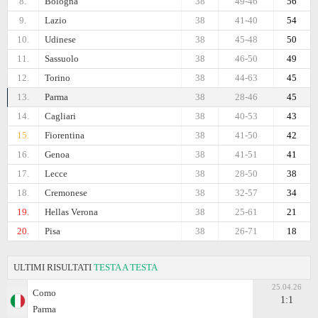
8.
Bologna
38
49-46
56
9.
Lazio
38
41-40
54
10.
Udinese
38
45-48
50
11.
Sassuolo
38
46-50
49
12.
Torino
38
44-63
45
13.
Parma
38
28-46
45
14.
Cagliari
38
40-53
43
15.
Fiorentina
38
41-50
42
16.
Genoa
38
41-51
41
17.
Lecce
38
28-50
38
18.
Cremonese
38
32-57
34
19.
Hellas Verona
38
25-61
21
20.
Pisa
38
26-71
18
ULTIMI RISULTATI
TESTA A TESTA
25.04.26
Como
1:1
Parma