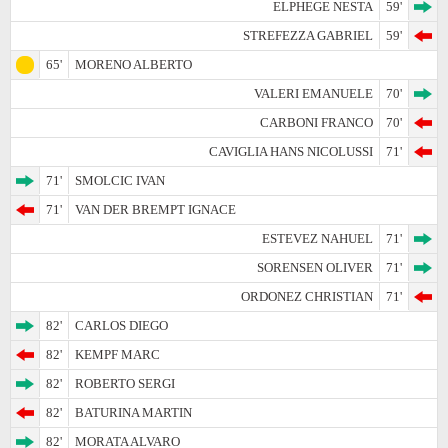
ELPHEGE NESTA
59'
STREFEZZA GABRIEL
59'
65'
MORENO ALBERTO
VALERI EMANUELE
70'
CARBONI FRANCO
70'
CAVIGLIA HANS NICOLUSSI
71'
71'
SMOLCIC IVAN
71'
VAN DER BREMPT IGNACE
ESTEVEZ NAHUEL
71'
SORENSEN OLIVER
71'
ORDONEZ CHRISTIAN
71'
82'
CARLOS DIEGO
82'
KEMPF MARC
82'
ROBERTO SERGI
82'
BATURINA MARTIN
82'
MORATA ALVARO