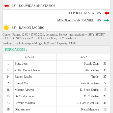
82'
DOUVIKAS ANASTASIOS
ELPHEGE NESTA
85'
MIKOLAJEWSKI DANIEL
85'
88'
RAMON JACOBO
Como - Parma, 12:00 / 17.05.2026, domenica, Serie A , trasmissioni tv: SKY SPORT
CALCIO , SKY canale 251 , DAZN Online , SKY canale 253
Stadium: Stadio Giuseppe Sinigaglia (Como) Capacity: 13602
FORMAZIONI
:
4-2-3-1
3-5-2
1
Butez Jean
Suzuki Zion
31
77
V. Der Brempt Ignace
C. Alessandro
39
14
Ramon Jacobo
Troilo
37
2
Kempf Marc
Valenti Lautaro
5
18
Moreno Alberto
D. Prato Enrico
15
33
Da Cunha Lucas
O. Christian
24
23
Perrone Maximo
C. Hans Nicolussi
41
38
Diao Assane
Keita Mandela
16