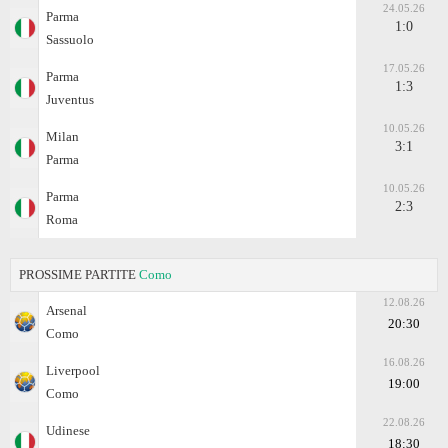
24.05.26
Parma
1:0
Sassuolo
17.05.26
Parma
1:3
Juventus
10.05.26
Milan
3:1
Parma
10.05.26
Parma
2:3
Roma
PROSSIME PARTITE
Como
12.08.26
Arsenal
20:30
Como
16.08.26
Liverpool
19:00
Como
22.08.26
Udinese
18:30