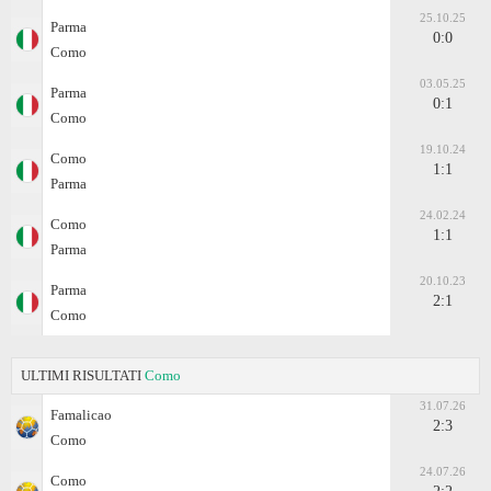
25.10.25
Parma
0:0
Como
03.05.25
Parma
0:1
Como
19.10.24
Como
1:1
Parma
24.02.24
Como
1:1
Parma
20.10.23
Parma
2:1
Como
ULTIMI RISULTATI
Como
31.07.26
Famalicao
2:3
Como
24.07.26
Como