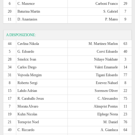
6
C. Maxence
Carboni Franco
29
20
Baturina Martin
S. Gabriel
7
11
D. Anastasios
P. Mateo
9
A DISPOSIZIONE:
44
Cavlina Nikola
M. Martinez Marlon
63
5
G. Edoardo
Corvi Edoardo
40
28
Smolcic Ivan
Ndiaye Niakhate
3
34
Carlos Diego
Valeri Emanuele
14
31
Vojvoda Mergim
Tigani Edoardo
77
8
Roberto Sergi
Estevez Nahuel
8
15
Lahdo Adrian
Sorensen Oliver
22
17
R. Caraballo Jesus
C. Alessandro
75
7
Morata Alvaro
Almqvist Pontus
11
19
Kuhn Nicolas
Elphege Nesta
23
21
Tornqvist Noel
M. Daniel
76
49
C. Riccardo
A. Gianluca
64