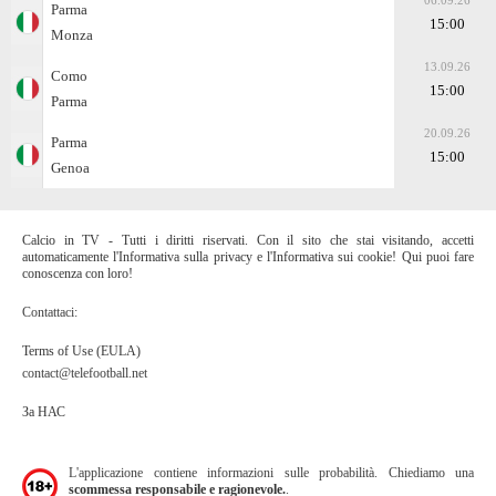
06.09.26
Parma
15:00
Monza
13.09.26
Como
15:00
Parma
20.09.26
Parma
15:00
Genoa
Calcio in TV - Tutti i diritti riservati. Con il sito che stai visitando, accetti
automaticamente l'Informativa sulla privacy e l'Informativa sui cookie! Qui puoi fare
conoscenza con loro!
Contattaci:
Terms of Use (EULA)
contact@telefootball.net
За НАС
L'applicazione contiene informazioni sulle probabilità. Chiediamo una
scommessa responsabile e ragionevole.
.