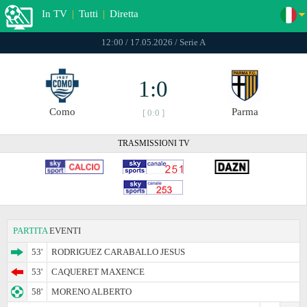
In TV
|
Tutti
|
Diretta
12:00 / 17.05.2026 / Serie A
1:0
Como
Parma
[ 0:0 ]
TRASMISSIONI TV
PARTITA
EVENTI
53'
RODRIGUEZ CARABALLO JESUS
53'
CAQUERET MAXENCE
58'
MORENO ALBERTO