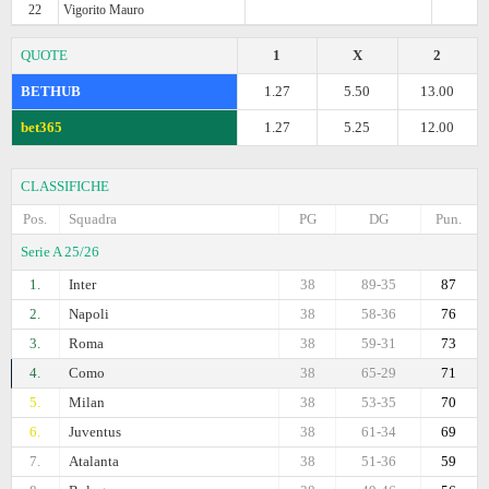
22
Vigorito Mauro
QUOTE
1
X
2
BETHUB
1.27
5.50
13.00
bet365
1.27
5.25
12.00
CLASSIFICHE
Pos.
Squadra
PG
DG
Pun.
Serie A 25/26
1.
Inter
38
89-35
87
2.
Napoli
38
58-36
76
3.
Roma
38
59-31
73
4.
Como
38
65-29
71
5.
Milan
38
53-35
70
6.
Juventus
38
61-34
69
7.
Atalanta
38
51-36
59