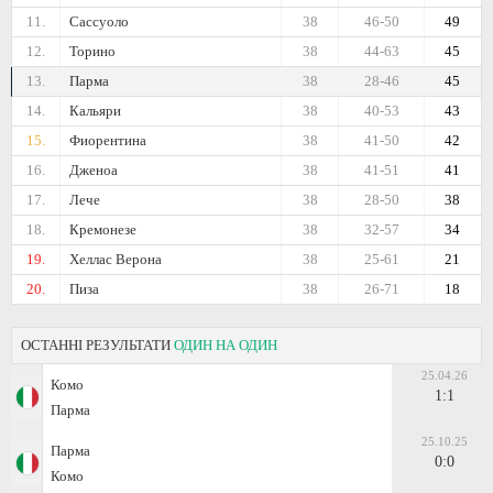
11.
Сассуоло
38
46-50
49
12.
Торино
38
44-63
45
13.
Парма
38
28-46
45
14.
Кальяри
38
40-53
43
15.
Фиорентина
38
41-50
42
16.
Дженоа
38
41-51
41
17.
Лече
38
28-50
38
18.
Кремонезе
38
32-57
34
19.
Хеллас Верона
38
25-61
21
20.
Пиза
38
26-71
18
ОСТАННІ РЕЗУЛЬТАТИ
ОДИН НА ОДИН
25.04.26
Комо
1:1
Парма
25.10.25
Парма
0:0
Комо