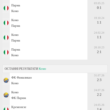
03.05.25
Парма
0:1
Комо
19.10.24
Комо
1:1
Парма
24.02.24
Комо
1:1
Парма
20.10.23
Парма
2:1
Комо
ОСТАННІ РЕЗУЛЬТАТИ
Комо
31.07.26
ФК Фамаликао
2:3
Комо
24.07.26
Комо
2:2
ФК Париж
24.05.26
Кремонезе
1:4