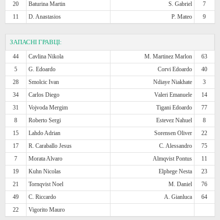
20
Baturina Martin
S. Gabriel
7
11
D. Anastasios
P. Mateo
9
ЗАПАСНІ ГРАВЦІ:
44
Cavlina Nikola
M. Martinez Marlon
63
5
G. Edoardo
Corvi Edoardo
40
28
Smolcic Ivan
Ndiaye Niakhate
3
34
Carlos Diego
Valeri Emanuele
14
31
Vojvoda Mergim
Tigani Edoardo
77
8
Roberto Sergi
Estevez Nahuel
8
15
Lahdo Adrian
Sorensen Oliver
22
17
R. Caraballo Jesus
C. Alessandro
75
7
Morata Alvaro
Almqvist Pontus
11
19
Kuhn Nicolas
Elphege Nesta
23
21
Tornqvist Noel
M. Daniel
76
49
C. Riccardo
A. Gianluca
64
22
Vigorito Mauro