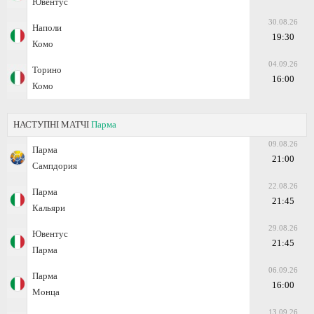
Ювентус
30.08.26
Наполи
19:30
Комо
04.09.26
Торино
16:00
Комо
НАСТУПНІ МАТЧІ
Парма
09.08.26
Парма
21:00
Сампдория
22.08.26
Парма
21:45
Кальяри
29.08.26
Ювентус
21:45
Парма
06.09.26
Парма
16:00
Монца
13.09.26