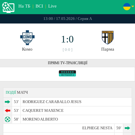
На ТБ
|
ВСІ
|
Live
13:00 / 17.05.2026 / Серия А
1:0
Комо
Парма
[ 0:0 ]
ПРЯМІ TV-ТРАНСЛЯЦІЇ
ПОДІЇ
МАТЧ
53'
RODRIGUEZ CARABALLO JESUS
53'
CAQUERET MAXENCE
58'
MORENO ALBERTO
ELPHEGE NESTA
59'