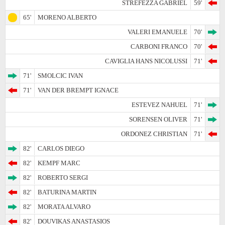
STREFEZZA GABRIEL
59'
65'
MORENO ALBERTO
VALERI EMANUELE
70'
CARBONI FRANCO
70'
CAVIGLIA HANS NICOLUSSI
71'
71'
SMOLCIC IVAN
71'
VAN DER BREMPT IGNACE
ESTEVEZ NAHUEL
71'
SORENSEN OLIVER
71'
ORDONEZ CHRISTIAN
71'
82'
CARLOS DIEGO
82'
KEMPF MARC
82'
ROBERTO SERGI
82'
BATURINA MARTIN
82'
MORATA ALVARO
82'
DOUVIKAS ANASTASIOS