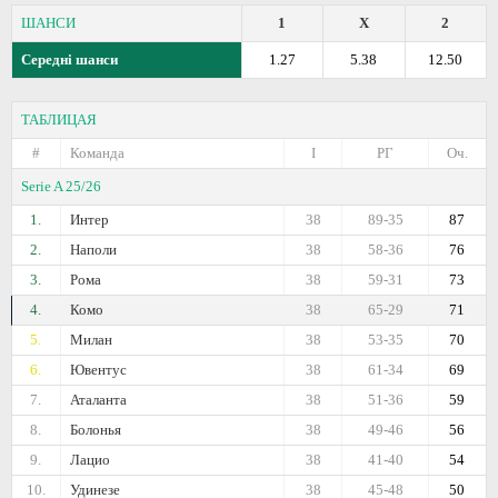
ШАНСИ
1
X
2
Середні шанси
1.27
5.38
12.50
ТАБЛИЦАЯ
#
Команда
I
РГ
Оч.
Serie A 25/26
1.
Интер
38
89-35
87
2.
Наполи
38
58-36
76
3.
Рома
38
59-31
73
4.
Комо
38
65-29
71
5.
Милан
38
53-35
70
6.
Ювентус
38
61-34
69
7.
Аталанта
38
51-36
59
8.
Болонья
38
49-46
56
9.
Лацио
38
41-40
54
10.
Удинезе
38
45-48
50