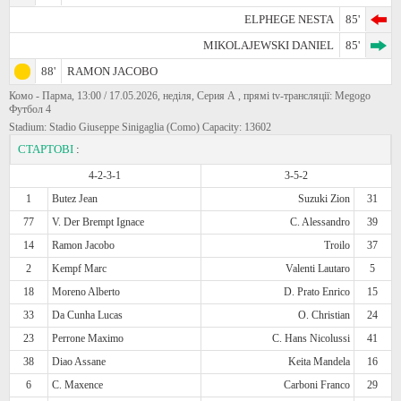
ELPHEGE NESTA
85'
MIKOLAJEWSKI DANIEL
85'
88'
RAMON JACOBO
Комо - Парма, 13:00 / 17.05.2026, неділя, Серия А , прямі tv-трансляції: Megogo
Футбол 4
Stadium: Stadio Giuseppe Sinigaglia (Como) Capacity: 13602
СТАРТОВІ
:
4-2-3-1
3-5-2
1
Butez Jean
Suzuki Zion
31
77
V. Der Brempt Ignace
C. Alessandro
39
14
Ramon Jacobo
Troilo
37
2
Kempf Marc
Valenti Lautaro
5
18
Moreno Alberto
D. Prato Enrico
15
33
Da Cunha Lucas
O. Christian
24
23
Perrone Maximo
C. Hans Nicolussi
41
38
Diao Assane
Keita Mandela
16
6
C. Maxence
Carboni Franco
29