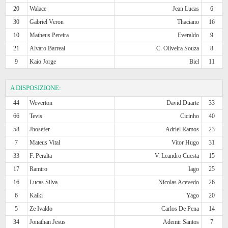
20
Walace
Jean Lucas
6
30
Gabriel Veron
Thaciano
16
10
Matheus Pereira
Everaldo
9
21
Alvaro Barreal
C. Oliveira Souza
8
9
Kaio Jorge
Biel
11
A DISPOSIZIONE:
44
Weverton
David Duarte
33
66
Tevis
Cicinho
40
58
Jhosefer
Adriel Ramos
23
7
Mateus Vital
Vitor Hugo
31
33
F. Peralta
V. Leandro Cuesta
15
17
Ramiro
Iago
25
16
Lucas Silva
Nicolas Acevedo
26
6
Kaiki
Yago
20
5
Ze Ivaldo
Carlos De Pena
14
34
Jonathan Jesus
Ademir Santos
7