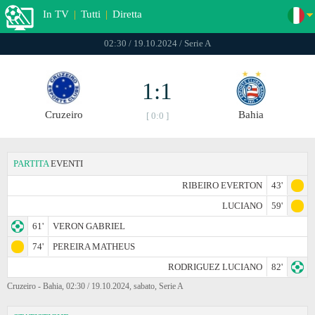
In TV
|
Tutti
|
Diretta
02:30 / 19.10.2024 / Serie A
1:1
Cruzeiro
Bahia
[ 0:0 ]
PARTITA
EVENTI
RIBEIRO EVERTON
43'
LUCIANO
59'
61'
VERON GABRIEL
74'
PEREIRA MATHEUS
RODRIGUEZ LUCIANO
82'
Cruzeiro - Bahia, 02:30 / 19.10.2024, sabato, Serie A