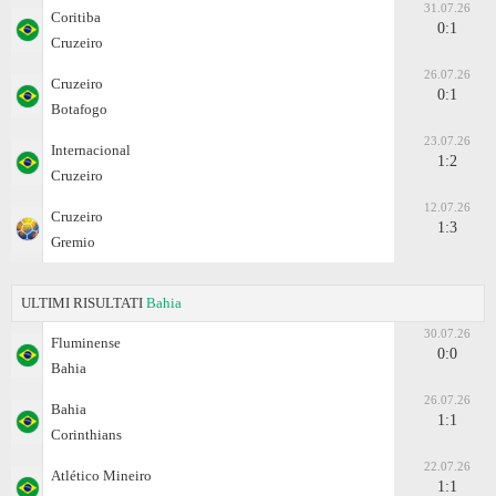
31.07.26
Coritiba
0:1
Cruzeiro
26.07.26
Cruzeiro
0:1
Botafogo
23.07.26
Internacional
1:2
Cruzeiro
12.07.26
Cruzeiro
1:3
Gremio
ULTIMI RISULTATI
Bahia
30.07.26
Fluminense
0:0
Bahia
26.07.26
Bahia
1:1
Corinthians
22.07.26
Atlético Mineiro
1:1