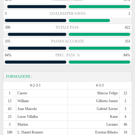
3
GOALKEEPER SAVES
2
399
TOTALE PASS.
422
335
PASSES ACCURATE
353
84%
PREC. PASS. %
84%
FORMAZIONI
:
4-2-3-1
4-3-3
1
Cassio
Marcos Felipe
22
12
William
Gilberto Junior
2
43
Joao Marcelo
Gabriel Xavier
3
25
Lucas Villalba
Kanu
4
3
Marlon
Luciano
46
180
L. Daniel Romero
Everton Ribeiro
10