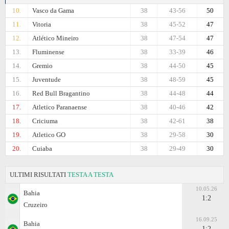
10.
Vasco da Gama
38
43-56
50
11.
Vitoria
38
45-52
47
12.
Atlético Mineiro
38
47-54
47
13.
Fluminense
38
33-39
46
14.
Gremio
38
44-50
45
15.
Juventude
38
48-59
45
16.
Red Bull Bragantino
38
44-48
44
17.
Atletico Paranaense
38
40-46
42
18.
Criciuma
38
42-61
38
19.
Atletico GO
38
29-58
30
20.
Cuiaba
38
29-49
30
ULTIMI RISULTATI
TESTA A TESTA
10.05.26
Bahia
1:2
Cruzeiro
16.09.25
Bahia
1:2