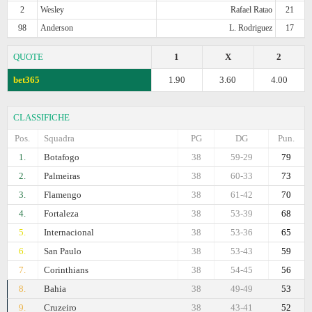
2
Wesley
Rafael Ratao
21
98
Anderson
L. Rodriguez
17
QUOTE
1
X
2
bet365
1.90
3.60
4.00
CLASSIFICHE
Pos.
Squadra
PG
DG
Pun.
1.
Botafogo
38
59-29
79
2.
Palmeiras
38
60-33
73
3.
Flamengo
38
61-42
70
4.
Fortaleza
38
53-39
68
5.
Internacional
38
53-36
65
6.
San Paulo
38
53-43
59
7.
Corinthians
38
54-45
56
8.
Bahia
38
49-49
53
9.
Cruzeiro
38
43-41
52