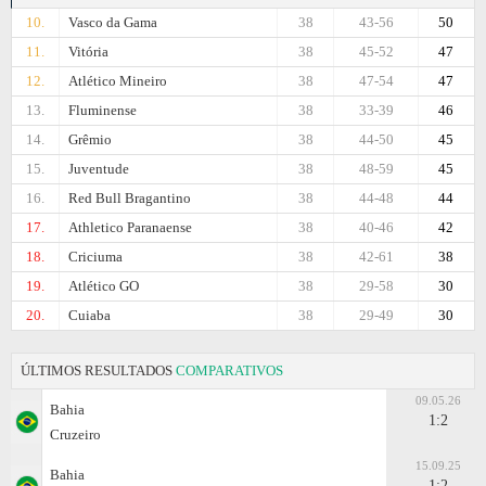
10.
Vasco da Gama
38
43-56
50
11.
Vitória
38
45-52
47
12.
Atlético Mineiro
38
47-54
47
13.
Fluminense
38
33-39
46
14.
Grêmio
38
44-50
45
15.
Juventude
38
48-59
45
16.
Red Bull Bragantino
38
44-48
44
17.
Athletico Paranaense
38
40-46
42
18.
Criciuma
38
42-61
38
19.
Atlético GO
38
29-58
30
20.
Cuiaba
38
29-49
30
ÚLTIMOS RESULTADOS
COMPARATIVOS
09.05.26
Bahia
1:2
Cruzeiro
15.09.25
Bahia
1:2