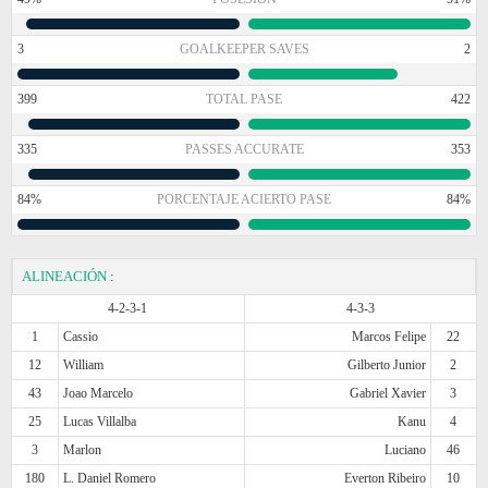
3
GOALKEEPER SAVES
2
399
TOTAL PASE
422
335
PASSES ACCURATE
353
84%
PORCENTAJE ACIERTO PASE
84%
ALINEACIÓN
:
4-2-3-1
4-3-3
1
Cassio
Marcos Felipe
22
12
William
Gilberto Junior
2
43
Joao Marcelo
Gabriel Xavier
3
25
Lucas Villalba
Kanu
4
3
Marlon
Luciano
46
180
L. Daniel Romero
Everton Ribeiro
10