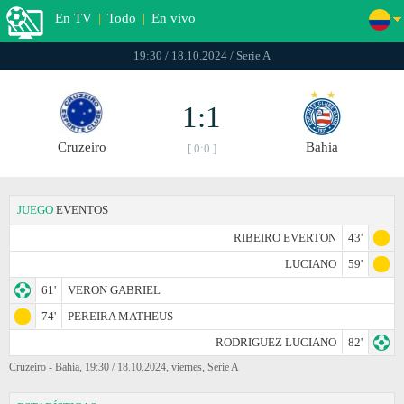
En TV
|
Todo
|
En vivo
19:30 / 18.10.2024 / Serie A
1:1
Cruzeiro
Bahia
[ 0:0 ]
JUEGO
EVENTOS
RIBEIRO EVERTON
43'
LUCIANO
59'
61'
VERON GABRIEL
74'
PEREIRA MATHEUS
RODRIGUEZ LUCIANO
82'
Cruzeiro - Bahia, 19:30 / 18.10.2024, viernes, Serie A