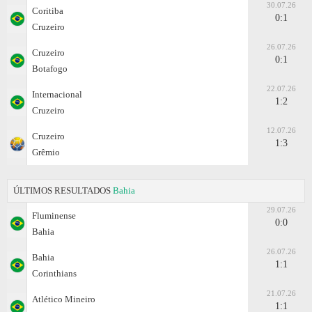
30.07.26
Coritiba
0:1
Cruzeiro
26.07.26
Cruzeiro
0:1
Botafogo
22.07.26
Internacional
1:2
Cruzeiro
12.07.26
Cruzeiro
1:3
Grêmio
ÚLTIMOS RESULTADOS
Bahia
29.07.26
Fluminense
0:0
Bahia
26.07.26
Bahia
1:1
Corinthians
21.07.26
Atlético Mineiro
1:1