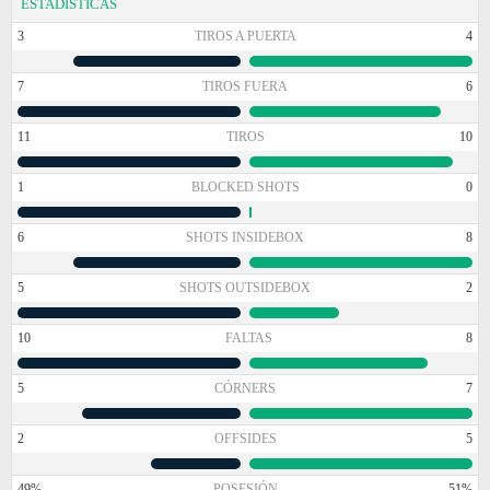
ESTADÍSTICAS
3
TIROS A PUERTA
4
7
TIROS FUERA
6
11
TIROS
10
1
BLOCKED SHOTS
0
6
SHOTS INSIDEBOX
8
5
SHOTS OUTSIDEBOX
2
10
FALTAS
8
5
CÓRNERS
7
2
OFFSIDES
5
49%
POSESIÓN
51%