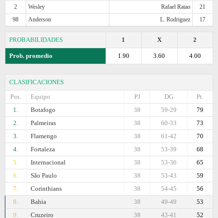
2
Wesley
Rafael Ratao
21
98
Anderson
L. Rodriguez
17
PROBABILIDADES
1
X
2
Prob. promedio
1.90
3.60
4.00
CLASIFICACIONES
Pos.
Equipo
PJ
DG
Pt.
1.
Botafogo
38
59-29
79
2.
Palmeiras
38
60-33
73
3.
Flamengo
38
61-42
70
4.
Fortaleza
38
53-39
68
5.
Internacional
38
53-36
65
6.
São Paulo
38
53-43
59
7.
Corinthians
38
54-45
56
8.
Bahia
38
49-49
53
9.
Cruzeiro
38
43-41
52