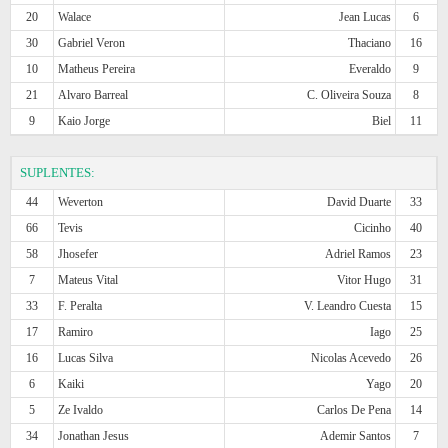
20
Walace
Jean Lucas
6
30
Gabriel Veron
Thaciano
16
10
Matheus Pereira
Everaldo
9
21
Alvaro Barreal
C. Oliveira Souza
8
9
Kaio Jorge
Biel
11
SUPLENTES:
44
Weverton
David Duarte
33
66
Tevis
Cicinho
40
58
Jhosefer
Adriel Ramos
23
7
Mateus Vital
Vitor Hugo
31
33
F. Peralta
V. Leandro Cuesta
15
17
Ramiro
Iago
25
16
Lucas Silva
Nicolas Acevedo
26
6
Kaiki
Yago
20
5
Ze Ivaldo
Carlos De Pena
14
34
Jonathan Jesus
Ademir Santos
7