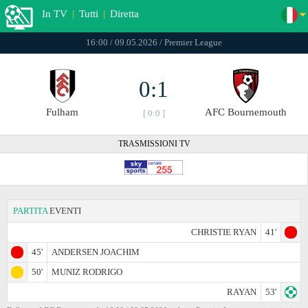
In TV
|
Tutti
|
Diretta
16:00 / 09.05.2026 / Premier League
0:1
Fulham
AFC Bournemouth
[ 0:0 ]
TRASMISSIONI TV
PARTITA
EVENTI
CHRISTIE RYAN
41'
45'
ANDERSEN JOACHIM
50'
MUNIZ RODRIGO
RAYAN
53'