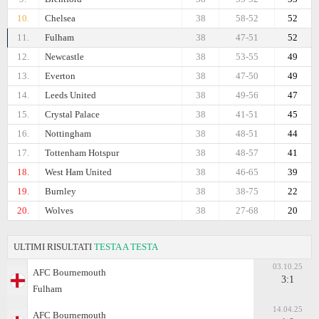
10.
Chelsea
38
58-52
52
11.
Fulham
38
47-51
52
12.
Newcastle
38
53-55
49
13.
Everton
38
47-50
49
14.
Leeds United
38
49-56
47
15.
Crystal Palace
38
41-51
45
16.
Nottingham
38
48-51
44
17.
Tottenham Hotspur
38
48-57
41
18.
West Ham United
38
46-65
39
19.
Burnley
38
38-75
22
20.
Wolves
38
27-68
20
ULTIMI RISULTATI
TESTA A TESTA
03.10.25
AFC Bournemouth
3:1
Fulham
14.04.25
AFC Bournemouth