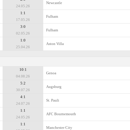
Newcastle
24.05.26
1:1
Fulham
17.05.26
3:0
Fulham
02.05.26
1:0
Aston Villa
25.04.26
10:1
Genoa
04.08.26
5:2
Augsburg
30.07.26
4:1
St. Pauli
24.07.26
1:1
AFC Bournemouth
24.05.26
1:1
Manchester City