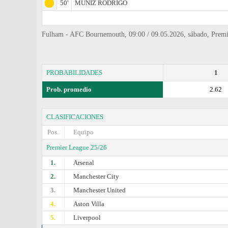
50'
MUNIZ RODRIGO
Fulham - AFC Bournemouth, 09:00 / 09.05.2026, sábado, Premie
PROBABILIDADES
1
Prob. promedio
2.62
CLASIFICACIONES
Pos.
Equipo
Premier League 25/26
1.
Arsenal
2.
Manchester City
3.
Manchester United
4.
Aston Villa
5.
Liverpool