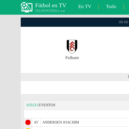
Fútbol en TV
En TV
|
Todo
|
TELEFOOTBALL.net
09:00 
Fulham
JUEGO
EVENTOS
45'
ANDERSEN JOACHIM