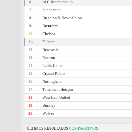
6.
AFC Bournemouth
7.
Sunderland
8.
Brighton & Hove Albion
9.
Brentford
10.
Chelsea
11.
Fulham
12.
Newcastle
13.
Everton
14.
Leeds United
15.
Crystal Palace
16.
Nottingham
17.
Tottenham Hotspur
18.
West Ham United
19.
Burnley
20.
Wolves
ÚLTIMOS RESULTADOS
COMPARATIVOS