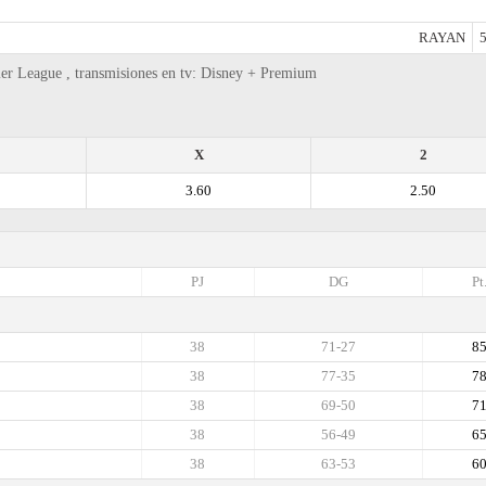
RAYAN
5
r League , transmisiones en tv: Disney + Premium
X
2
3.60
2.50
PJ
DG
Pt
38
71-27
8
38
77-35
7
38
69-50
7
38
56-49
6
38
63-53
6