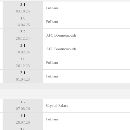
3:1
Fulham
03.10.25
1:0
Fulham
14.04.25
2:2
AFC Bournemouth
29.12.24
3:1
AFC Bournemouth
10.02.24
3:0
Fulham
26.12.23
2:1
Fulham
01.04.23
1:2
Crystal Palace
07.08.26
1:1
Fulham
28.07.26
2:0