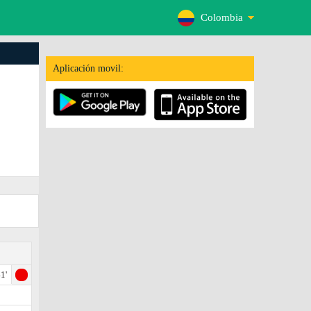
Colombia
Aplicación movil:
1'