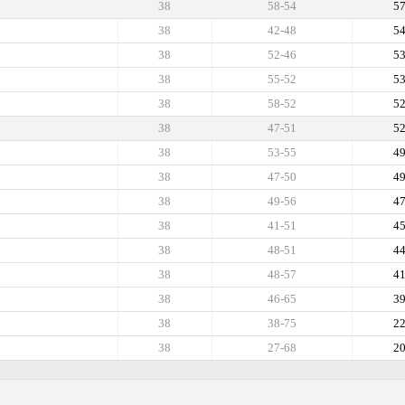
38
58-54
5
38
42-48
5
38
52-46
5
38
55-52
5
38
58-52
5
38
47-51
5
38
53-55
4
38
47-50
4
38
49-56
4
38
41-51
4
38
48-51
4
38
48-57
4
38
46-65
3
38
38-75
2
38
27-68
2