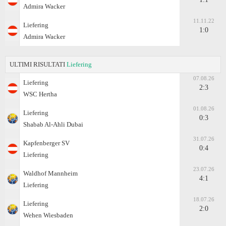
Admira Wacker
11.11.22
Liefering
1:0
Admira Wacker
ULTIMI RISULTATI
Liefering
07.08.26
Liefering
2:3
WSC Hertha
01.08.26
Liefering
0:3
Shabab Al-Ahli Dubai
31.07.26
Kapfenberger SV
0:4
Liefering
23.07.26
Waldhof Mannheim
4:1
Liefering
18.07.26
Liefering
2:0
Wehen Wiesbaden