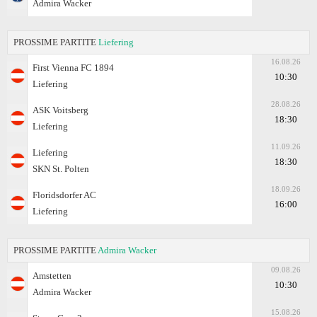
Admira Wacker
PROSSIME PARTITE
Liefering
16.08.26
First Vienna FC 1894
10:30
Liefering
28.08.26
ASK Voitsberg
18:30
Liefering
11.09.26
Liefering
18:30
SKN St. Polten
18.09.26
Floridsdorfer AC
16:00
Liefering
PROSSIME PARTITE
Admira Wacker
09.08.26
Amstetten
10:30
Admira Wacker
15.08.26