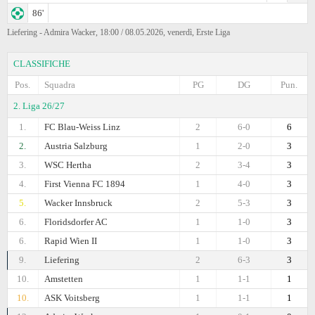
86'
Liefering - Admira Wacker, 18:00 / 08.05.2026, venerdì, Erste Liga
CLASSIFICHE
Pos.
Squadra
PG
DG
Pun.
2. Liga 26/27
1.
FC Blau-Weiss Linz
2
6-0
6
2.
Austria Salzburg
1
2-0
3
3.
WSC Hertha
2
3-4
3
4.
First Vienna FC 1894
1
4-0
3
5.
Wacker Innsbruck
2
5-3
3
6.
Floridsdorfer AC
1
1-0
3
6.
Rapid Wien II
1
1-0
3
9.
Liefering
2
6-3
3
10.
Amstetten
1
1-1
1
10.
ASK Voitsberg
1
1-1
1