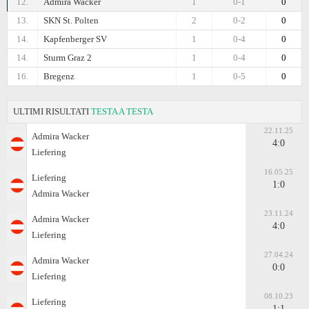
12.
Admira Wacker
1
0-1
0
13.
SKN St. Polten
2
0-2
0
14.
Kapfenberger SV
1
0-4
0
14.
Sturm Graz 2
1
0-4
0
16.
Bregenz
1
0-5
0
ULTIMI RISULTATI
TESTA A TESTA
22.11.25
Admira Wacker
4:0
Liefering
16.05.25
Liefering
1:0
Admira Wacker
23.11.24
Admira Wacker
4:0
Liefering
27.04.24
Admira Wacker
0:0
Liefering
08.10.23
Liefering
1:1