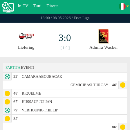
In TV
|
Tutti
|
Diretta
18:00 / 08.05.2026 / Erste Liga
3:0
Liefering
Admira Wacker
[ 1:0 ]
PARTITA
EVENTI
22'
CAMARA ABOUBACAR
GEMICIBASI TURGAY
46'
48'
RIQUELME
67'
HUSSAUF JULIAN
79'
VERHOUNIG PHILLIP
85'
86'