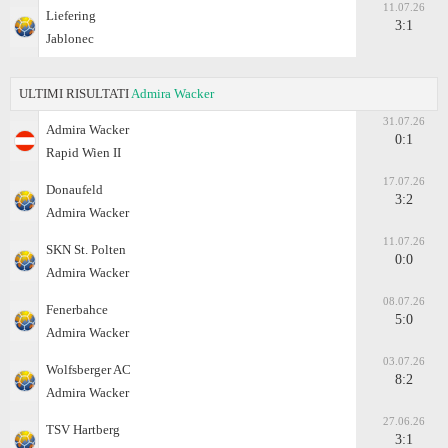
11.07.26
Liefering
3:1
Jablonec
ULTIMI RISULTATI
Admira Wacker
31.07.26
Admira Wacker
0:1
Rapid Wien II
17.07.26
Donaufeld
3:2
Admira Wacker
11.07.26
SKN St. Polten
0:0
Admira Wacker
08.07.26
Fenerbahce
5:0
Admira Wacker
03.07.26
Wolfsberger AC
8:2
Admira Wacker
27.06.26
TSV Hartberg
3:1