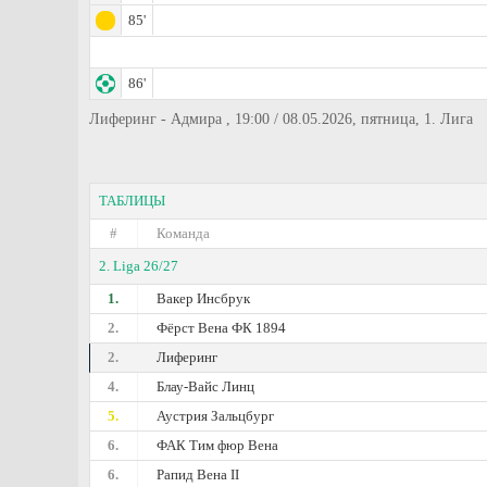
85'
86'
Лиферинг - Адмира , 19:00 / 08.05.2026, пятница, 1. Лига
ТАБЛИЦЫ
#
Команда
2. Liga 26/27
1.
Вакер Инсбрук
2.
Фёрст Вена ФК 1894
2.
Лиферинг
4.
Блау-Вайс Линц
5.
Аустрия Зальцбург
6.
ФАК Тим фюр Вена
6.
Рапид Вена II