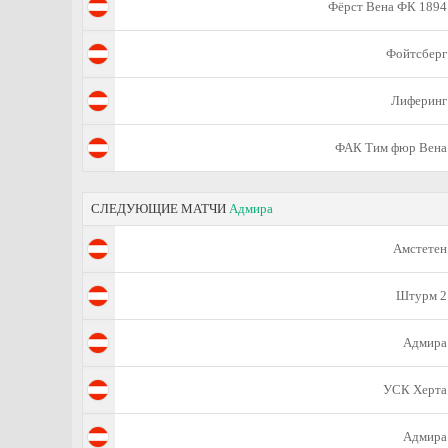
Фёрст Вена ФК 1894
Фойтсберг
Лиферинг
ФАК Тим фюр Вена
СЛЕДУЮЩИЕ МАТЧИ
Адмира
Амстетен
Штурм 2
Адмира
УСК Херта
Адмира