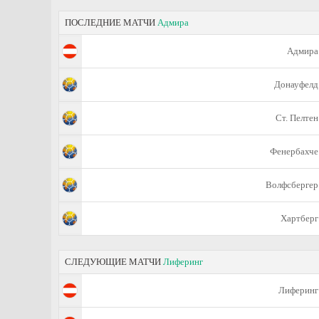
ПОСЛЕДНИЕ МАТЧИ
Адмира
Адмира
Донауфелд
Ст. Пелтен
Фенербахче
Волфсбергер
Хартберг
СЛЕДУЮЩИЕ МАТЧИ
Лиферинг
Лиферинг