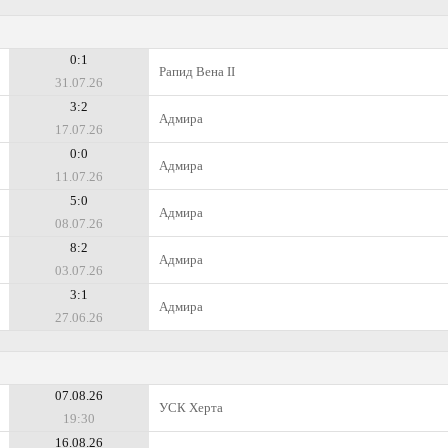
0:1
Рапид Вена II
31.07.26
3:2
Адмира
17.07.26
0:0
Адмира
11.07.26
5:0
Адмира
08.07.26
8:2
Адмира
03.07.26
3:1
Адмира
27.06.26
07.08.26
УСК Херта
19:30
16.08.26