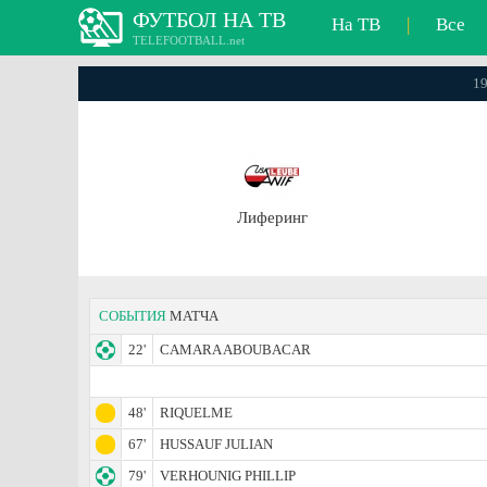
ФУТБОЛ НА ТВ
На ТВ
|
Все
TELEFOOTBALL.net
19
Лиферинг
СОБЫТИЯ
МАТЧА
22'
CAMARA ABOUBACAR
48'
RIQUELME
67'
HUSSAUF JULIAN
79'
VERHOUNIG PHILLIP