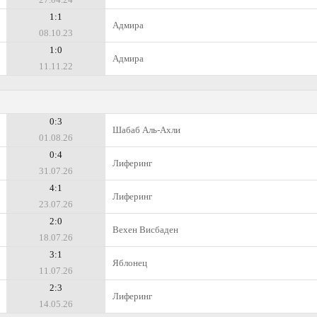
1:1
Адмира
08.10.23
1:0
Адмира
11.11.22
0:3
Шабаб Аль-Ахли
01.08.26
0:4
Лиферинг
31.07.26
4:1
Лиферинг
23.07.26
2:0
Вехен Висбаден
18.07.26
3:1
Яблонец
11.07.26
2:3
Лиферинг
14.05.26