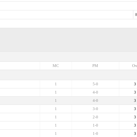
8
МС
РМ
Оч
1
5-0
3
1
4-0
3
1
4-0
3
1
3-0
3
1
2-0
3
1
1-0
3
1
1-0
3