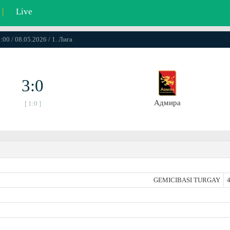
|
Live
:00 / 08.05.2026 / 1. Лига
3:0
Адмира
[ 1:0 ]
GEMICIBASI TURGAY
4