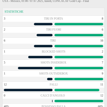
USA - Messico, 01:00 / 07.07.2025, lunedì, CONCACAF Gold Cup - Final
STATISTICHE
3
TIRI IN PORTA
8
2
TIRI FUORI
6
6
TIRI
16
1
BLOCKED SHOTS
2
5
SHOTS INSIDEBOX
7
1
SHOTS OUTSIDEBOX
9
12
FALLI
11
0
CALCI D'ANGOLO
12
40%
POSSESSO PALLA
60%