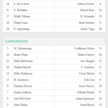
14
L. de la Torre
Edson Alvarez
4
8
S. Berhalter
Marcel Ruiz
14
17
Malik Tillman
R. Alvarado
25
10
Diego Luna
Raul Jimenez
9
24
P. Agyemang
Alexis Vega
10
A DISPOSIZIONE:
5
W. Zimmerman
Guillermo Ochoa
13
23
Brian White
Mateo Chavez
26
22
Mark McKenzie
Jose Rangel
12
20
Nathan Harriel
S. Gimenez
11
12
Miles Robinson
Cesar Huerta
21
11
B. Aaronson
Erik Lira
6
9
Damion Downs
Jesus Orozco
19
7
Quinn Sullivan
Orbelin Pineda
17
6
Jack McGlynn
Julian Quinones
16
2
John Tolkin
Israel Reyes
15