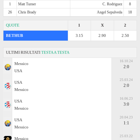
1
Matt Turner
C. Rodriguez
8
26
Chris Brady
Angel Sepulveda
18
QUOTE
1
X
2
BETHUB
3.15
2.90
2.50
ULTIMI RISULTATI
TESTA A TESTA
16.10.24
Messico
2:0
USA
25.03.24
USA
2:0
Messico
16.06.23
USA
3:0
Messico
20.04.23
USA
1:1
Messico
25.03.22
Messico