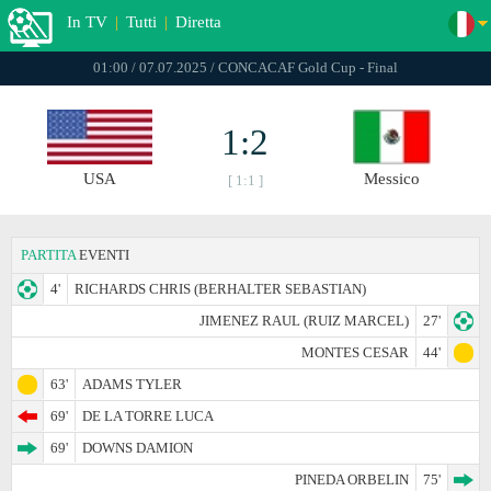
In TV
|
Tutti
|
Diretta
01:00 / 07.07.2025 / CONCACAF Gold Cup - Final
1:2
USA
Messico
[ 1:1 ]
PARTITA
EVENTI
4'
RICHARDS CHRIS (BERHALTER SEBASTIAN)
JIMENEZ RAUL (RUIZ MARCEL)
27'
MONTES CESAR
44'
63'
ADAMS TYLER
69'
DE LA TORRE LUCA
69'
DOWNS DAMION
PINEDA ORBELIN
75'