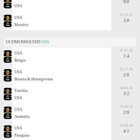
0:0
USA
13.11.21
USA
2:0
Messico
ULTIMI RISULTATI
USA
07.07.26
USA
1:4
Belgio
02.07.26
USA
2:0
Bosnia & Herzegovina
26.06.26
Turchia
3:2
USA
19.06.26
USA
2:0
Australia
13.06.26
USA
4:1
Paraguay