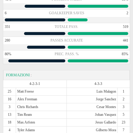
6
GOALKEEPER SAVES
2
351
TOTALE PASS.
519
280
PASSES ACCURATE
441
80%
PREC. PASS. %
85%
FORMAZIONI
:
4-2-3-1
4-3-3
25
Matt Freese
Luis Malagon
1
16
Alex Freeman
Jorge Sanchez
2
3
Chris Richards
Cesar Montes
3
13
Tim Ream
Johan Vasquez
5
18
Max Arfsten
Jesus Gallardo
23
4
Tyler Adams
Gilberto Mora
7