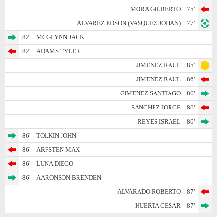
MORA GILBERTO
75'
ALVAREZ EDSON (VASQUEZ JOHAN)
77'
82'
MCGLYNN JACK
82'
ADAMS TYLER
JIMENEZ RAUL
85'
JIMENEZ RAUL
86'
GIMENEZ SANTIAGO
86'
SANCHEZ JORGE
86'
REYES ISRAEL
86'
86'
TOLKIN JOHN
86'
ARFSTEN MAX
86'
LUNA DIEGO
86'
AARONSON BRENDEN
ALVARADO ROBERTO
87'
HUERTA CESAR
87'