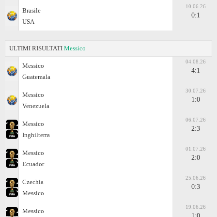
10.06.26
Brasile
0:1
USA
ULTIMI RISULTATI
Messico
04.08.26
Messico
4:1
Guatemala
30.07.26
Messico
1:0
Venezuela
06.07.26
Messico
2:3
Inghilterra
01.07.26
Messico
2:0
Ecuador
25.06.26
Czechia
0:3
Messico
19.06.26
Messico
1:0