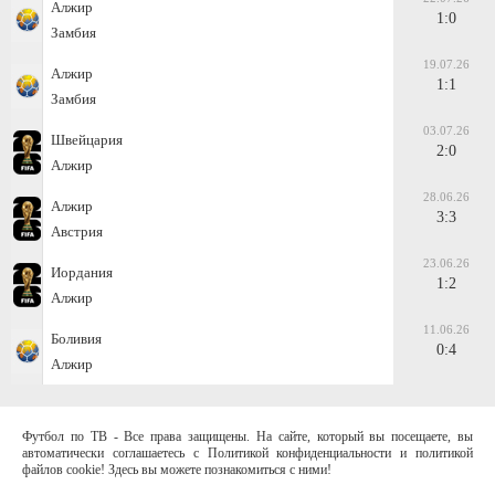
Алжир
1:0
Замбия
19.07.26
Алжир
1:1
Замбия
03.07.26
Швейцария
2:0
Алжир
28.06.26
Алжир
3:3
Австрия
23.06.26
Иордания
1:2
Алжир
11.06.26
Боливия
0:4
Алжир
Футбол по ТВ - Все права защищены. На сайте, который вы посещаете, вы
автоматически соглашаетесь с Политикой конфиденциальности и политикой
файлов cookie! Здесь вы можете познакомиться с ними!