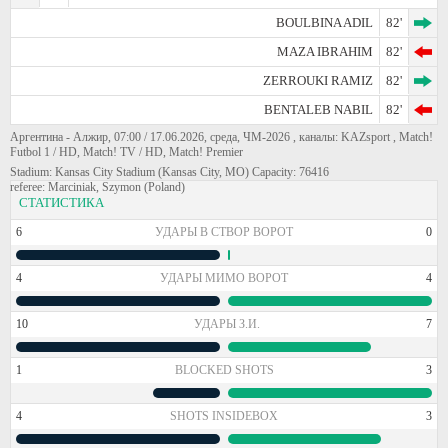
BOULBINA ADIL
82'
MAZA IBRAHIM
82'
ZERROUKI RAMIZ
82'
BENTALEB NABIL
82'
Аргентина - Алжир, 07:00 / 17.06.2026, среда, ЧМ-2026 , каналы: KAZsport , Match!
Futbol 1 / HD, Match! TV / HD, Match! Premier
Stadium: Kansas City Stadium (Kansas City, MO) Capacity: 76416
referee: Marciniak, Szymon (Poland)
СТАТИСТИКА
6
УДАРЫ В СТВОР ВОРОТ
0
4
УДАРЫ МИМО ВОРОТ
4
10
УДАРЫ З.И.
7
1
BLOCKED SHOTS
3
4
SHOTS INSIDEBOX
3