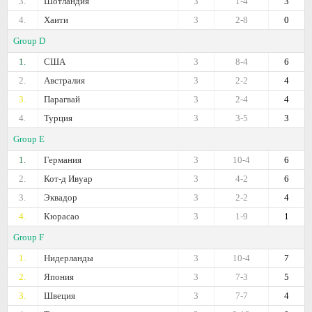
3.
Шотландия
3
1-4
3
4.
Хаити
3
2-8
0
Group D
1.
США
3
8-4
6
2.
Австралия
3
2-2
4
3.
Парагвай
3
2-4
4
4.
Турция
3
3-5
3
Group E
1.
Германия
3
10-4
6
2.
Кот-д Ивуар
3
4-2
6
3.
Эквадор
3
2-2
4
4.
Кюрасао
3
1-9
1
Group F
1.
Нидерланды
3
10-4
7
2.
Япония
3
7-3
5
3.
Швеция
3
7-7
4