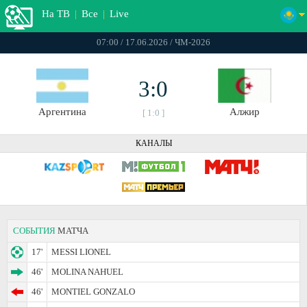
На ТВ
|
Все
|
Live
07:00 / 17.06.2026 / ЧМ-2026
3:0
Аргентина
Алжир
[ 1:0 ]
КАНАЛЫ
СОБЫТИЯ
МАТЧА
17'
MESSI LIONEL
46'
MOLINA NAHUEL
46'
MONTIEL GONZALO