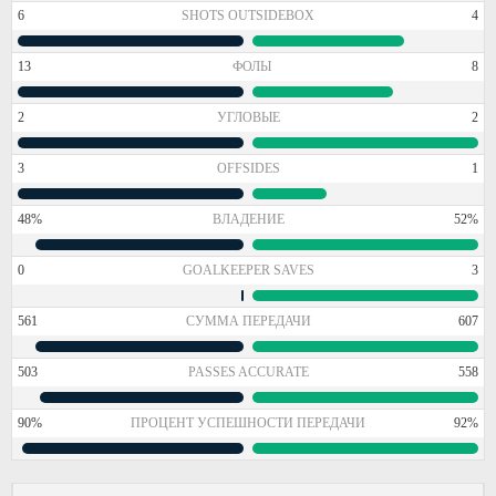
6
SHOTS OUTSIDEBOX
4
13
ФОЛЫ
8
2
УГЛОВЫЕ
2
3
OFFSIDES
1
48%
ВЛАДЕНИЕ
52%
0
GOALKEEPER SAVES
3
561
СУММА ПЕРЕДАЧИ
607
503
PASSES ACCURATE
558
90%
ПРОЦЕНТ УСПЕШНОСТИ ПЕРЕДАЧИ
92%