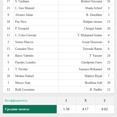
17
S. Giuliano
Benbot Oussama
16
21
L. Jose Manuel
Abada Achref
3
9
Alvarez Julian
B. Zineddine
5
18
Paz Nico
Hadjam Jaouen
13
14
P. Exequiel
Chergui Samir
26
11
L. Celso Giovani
T. Mohamed Amine
4
2
Senesi Marcos
Aouar Houssem
8
15
Gonzalez Nico
Zerrouki Ramiz
6
8
Barco Valentin
T. Yassine
24
5
Paredes Leandro
Ghedjemis Fares
25
3
T. Nicolas
Amoura Mohamed
18
26
Molina Nahuel
Mahrez Riyad
7
1
Musso Juan
Boulbina Adil
20
12
Rulli Geronimo
B. Nadhir
12
Коэффициенты
1
X
2
Средние шансы
1.56
4.17
6.62