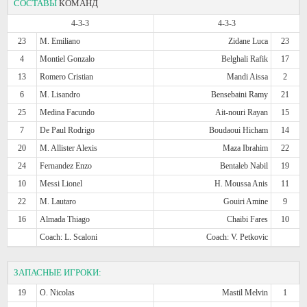
СОСТАВЫ
КОМАНД
4-3-3
4-3-3
23
M. Emiliano
Zidane Luca
23
4
Montiel Gonzalo
Belghali Rafik
17
13
Romero Cristian
Mandi Aissa
2
6
M. Lisandro
Bensebaini Ramy
21
25
Medina Facundo
Ait-nouri Rayan
15
7
De Paul Rodrigo
Boudaoui Hicham
14
20
M. Allister Alexis
Maza Ibrahim
22
24
Fernandez Enzo
Bentaleb Nabil
19
10
Messi Lionel
H. Moussa Anis
11
22
M. Lautaro
Gouiri Amine
9
16
Almada Thiago
Chaibi Fares
10
Coach: L. Scaloni
Coach: V. Petkovic
ЗАПАСНЫЕ ИГРОКИ:
19
O. Nicolas
Mastil Melvin
1