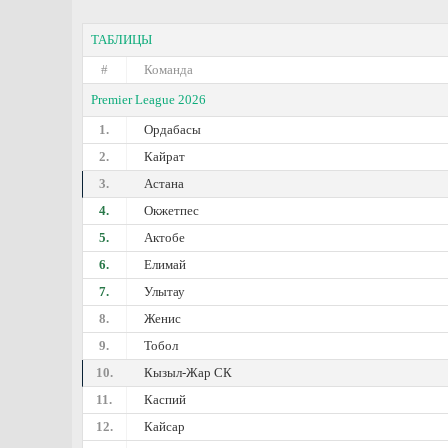
ТАБЛИЦЫ
#
Команда
Premier League 2026
1.
Ордабасы
2.
Кайрат
3.
Астана
4.
Окжетпес
5.
Актобе
6.
Елимай
7.
Улытау
8.
Женис
9.
Тобол
10.
Кызыл-Жар СК
11.
Каспий
12.
Кайсар