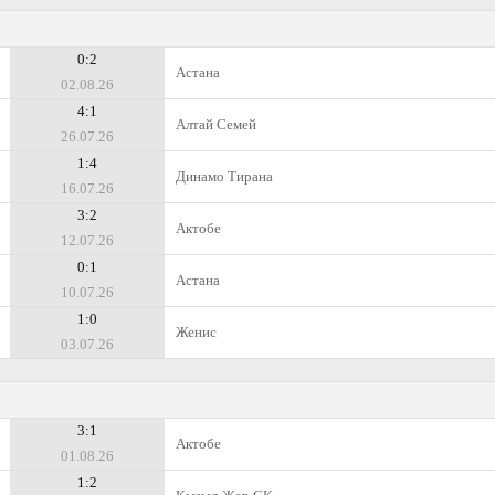
0:2
Астана
02.08.26
4:1
Алтай Семей
26.07.26
1:4
Динамо Тирана
16.07.26
3:2
Актобе
12.07.26
0:1
Астана
10.07.26
1:0
Женис
03.07.26
3:1
Актобе
01.08.26
1:2