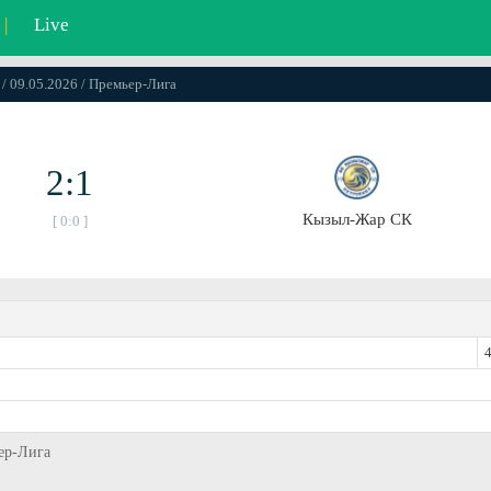
|
Live
 / 09.05.2026 / Премьер-Лига
2:1
Кызыл-Жар СК
[ 0:0 ]
4
ьер-Лига