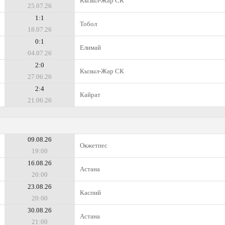
Кызыл-Жар СК
25.07.26
1:1
Тобол
18.07.26
0:1
Елимай
04.07.26
2:0
Кызыл-Жар СК
27.06.26
2:4
Кайрат
21.06.26
09.08.26
Окжетпес
19:00
16.08.26
Астана
20:00
23.08.26
Каспий
20:00
30.08.26
Астана
21:00