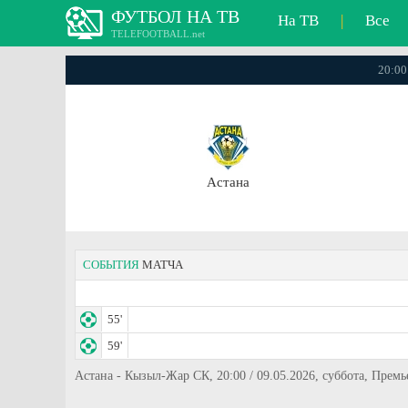
ФУТБОЛ НА ТВ
На ТВ
|
Все
TELEFOOTBALL.net
20:00
Астана
СОБЫТИЯ
МАТЧА
55'
59'
Астана - Кызыл-Жар СК, 20:00 / 09.05.2026, суббота, Прем