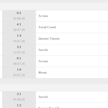
0:2
Астана
02.08.26
4:1
Алтай Семей
26.07.26
1:4
Динамо Тирана
16.07.26
3:2
Актобе
12.07.26
0:1
Астана
09.07.26
1:0
Женис
03.07.26
3:1
Актобе
01.08.26
1:2