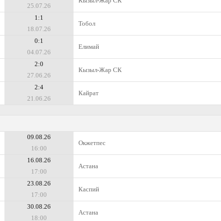
Кызыл-Жар СК
25.07.26
1:1
Тобол
18.07.26
0:1
Елимай
04.07.26
2:0
Кызыл-Жар СК
27.06.26
2:4
Кайрат
21.06.26
09.08.26
Окжетпес
16:00
16.08.26
Астана
17:00
23.08.26
Каспий
17:00
30.08.26
Астана
18:00