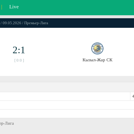
|
Live
 / 09.05.2026 / Премьер-Лига
2:1
Кызыл-Жар СК
[ 0:0 ]
4
ьер-Лига