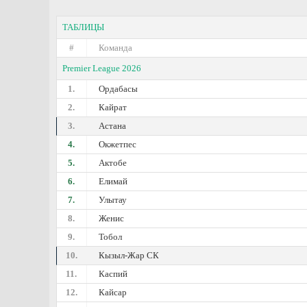
ТАБЛИЦЫ
#
Команда
Premier League 2026
1.
Ордабасы
2.
Кайрат
3.
Астана
4.
Окжетпес
5.
Актобе
6.
Елимай
7.
Улытау
8.
Женис
9.
Тобол
10.
Кызыл-Жар СК
11.
Каспий
12.
Кайсар