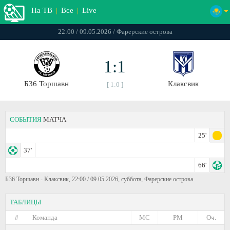
На ТВ
|
Все
|
Live
22:00 / 09.05.2026 / Фарерские острова
1:1
Б36 Торшавн
Клаксвик
[ 1:0 ]
СОБЫТИЯ
МАТЧА
25'
37'
66'
Б36 Торшавн - Клаксвик, 22:00 / 09.05.2026, суббота, Фарерские острова
ТАБЛИЦЫ
#
Команда
МС
РМ
Оч.