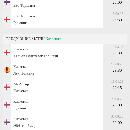
20:00
Б36 Торшавн
18.09.26
Б36 Торшавн
23:30
Рунавик
СЛЕДУЮЩИЕ МАТЧИ
Клаксвик
10.08.26
Клаксвик
23:30
Хавнар Болтфелаг Торшавн
13.08.26
Клаксвик
23:30
Лех Познань
16.08.26
АБ Аргир
22:15
Клаксвик
23.08.26
Клаксвик
20:00
Рунавик
30.08.26
Клаксвик
20:00
ЭБ/Стреймур