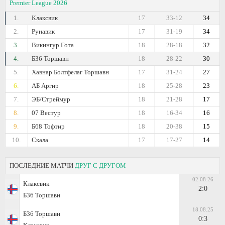
Premier League 2026
1.
Клаксвик
17
33-12
34
2.
Рунавик
17
31-19
34
3.
Викингур Гота
18
28-18
32
4.
Б36 Торшавн
18
28-22
30
5.
Хавнар Болтфелаг Торшавн
17
31-24
27
6.
АБ Аргир
18
25-28
23
7.
ЭБ/Стреймур
18
21-28
17
8.
07 Вестур
18
16-34
16
9.
Б68 Тофтир
18
20-38
15
10.
Скала
17
17-27
14
ПОСЛЕДНИЕ МАТЧИ
ДРУГ С ДРУГОМ
02.08.26
Клаксвик
2:0
Б36 Торшавн
18.08.25
Б36 Торшавн
0:3