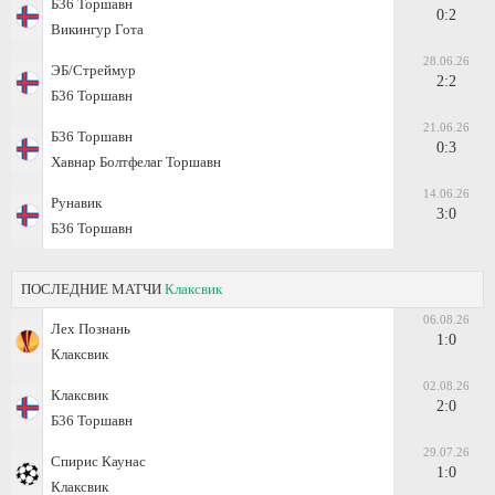
Б36 Торшавн
0:2
Викингур Гота
28.06.26
ЭБ/Стреймур
2:2
Б36 Торшавн
21.06.26
Б36 Торшавн
0:3
Хавнар Болтфелаг Торшавн
14.06.26
Рунавик
3:0
Б36 Торшавн
ПОСЛЕДНИЕ МАТЧИ
Клаксвик
06.08.26
Лех Познань
1:0
Клаксвик
02.08.26
Клаксвик
2:0
Б36 Торшавн
29.07.26
Спирис Каунас
1:0
Клаксвик