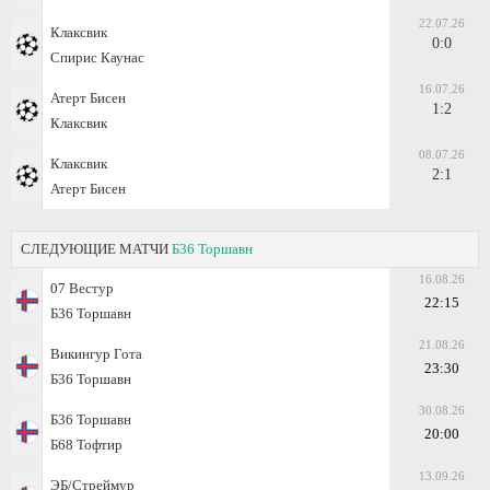
22.07.26
Клаксвик
0:0
Спирис Каунас
16.07.26
Атерт Бисен
1:2
Клаксвик
08.07.26
Клаксвик
2:1
Атерт Бисен
СЛЕДУЮЩИЕ МАТЧИ
Б36 Торшавн
16.08.26
07 Вестур
22:15
Б36 Торшавн
21.08.26
Викингур Гота
23:30
Б36 Торшавн
30.08.26
Б36 Торшавн
20:00
Б68 Тофтир
13.09.26
ЭБ/Стреймур