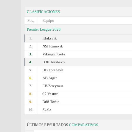
CLASIFICACIONES
Pos.
Equipo
Premier League 2026
1.
Klaksvik
2.
NSI Runavik
3.
Vikingur Gota
4.
B36 Torshavn
5.
HB Torshavn
6.
AB Argir
7.
EB/Streymur
8.
07 Vestur
9.
B68 Toftir
10.
Skala
ÚLTIMOS RESULTADOS
COMPARATIVOS