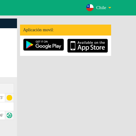
Chile
Aplicación movil:
5'
6'