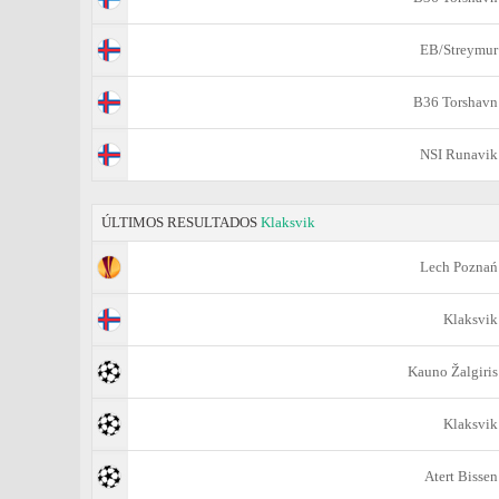
EB/Streymur
B36 Torshavn
NSI Runavik
ÚLTIMOS RESULTADOS
Klaksvik
Lech Poznań
Klaksvik
Kauno Žalgiris
Klaksvik
Atert Bissen