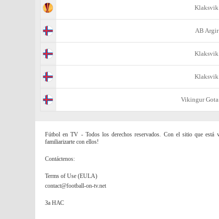
Klaksvik
AB Argir
Klaksvik
Klaksvik
Vikingur Gota
Fútbol en TV - Todos los derechos reservados. Con el sitio que está vi
familiarizarte con ellos!
Contáctenos:
Terms of Use (EULA)
contact@football-on-tv.net
За НАС