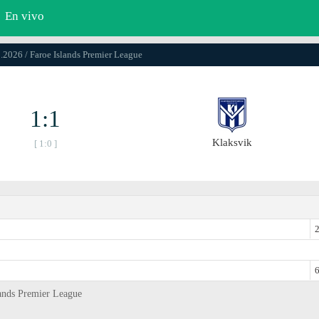
En vivo
5.2026 / Faroe Islands Premier League
1:1
Klaksvik
[ 1:0 ]
2
6
lands Premier League