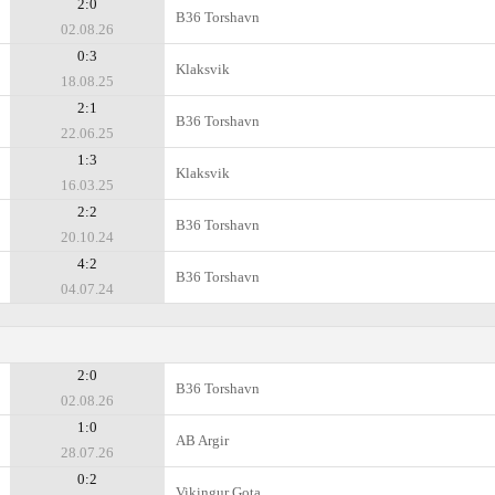
2:0
B36 Torshavn
02.08.26
0:3
Klaksvik
18.08.25
2:1
B36 Torshavn
22.06.25
1:3
Klaksvik
16.03.25
2:2
B36 Torshavn
20.10.24
4:2
B36 Torshavn
04.07.24
2:0
B36 Torshavn
02.08.26
1:0
AB Argir
28.07.26
0:2
Vikingur Gota