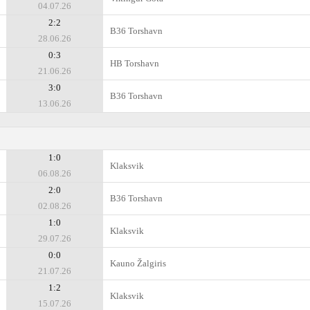
04.07.26
2:2
B36 Torshavn
28.06.26
0:3
HB Torshavn
21.06.26
3:0
B36 Torshavn
13.06.26
1:0
Klaksvik
06.08.26
2:0
B36 Torshavn
02.08.26
1:0
Klaksvik
29.07.26
0:0
Kauno Žalgiris
21.07.26
1:2
Klaksvik
15.07.26