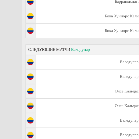
Барранкилья .
Бока Хуниорс Кали
Бока Хуниорс Кали
СЛЕДУЮЩИЕ МАТЧИ
Валедупар
Валедупар
Валедупар
Онсе Кальдас
Онсе Кальдас
Валедупар
Валедупар