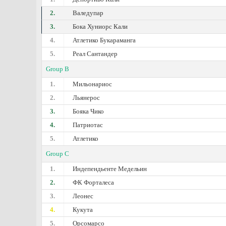
2.
Валедупар
3.
Бока Хуниорс Кали
4.
Атлетико Букараманга
5.
Реал Сантандер
Group B
1.
Мильонариос
2.
Льянерос
3.
Бояка Чико
4.
Патриотас
5.
Атлетико
Group C
1.
Индепендьенте Медельин
2.
ФК Форталеса
3.
Леонес
4.
Кукута
5.
Орсомарсо