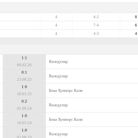
4
4-2
8
4
7-4
6
4
4-3
4
1:1
Валедупар
06.02.26
0:1
Валедупар
23.08.25
1:0
Бока Хуниорс Кали
18.03.25
0:2
Валедупар
01.09.24
1:0
Бока Хуниорс Кали
18.03.24
1:0
Валедупар
02.09.23