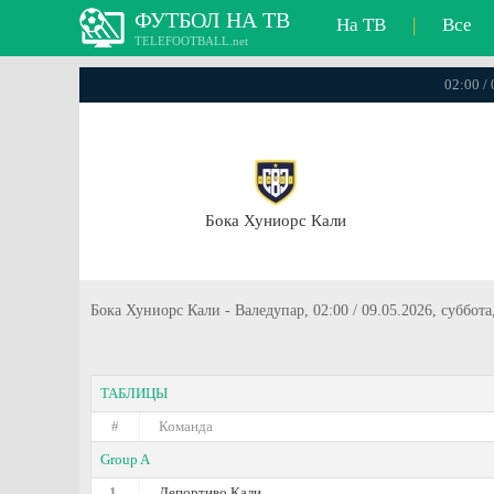
ФУТБОЛ НА ТВ
На ТВ
|
Все
TELEFOOTBALL.net
02:00 /
Бока Хуниорс Кали
Бока Хуниорс Кали - Валедупар, 02:00 / 09.05.2026, суббот
ТАБЛИЦЫ
#
Команда
Group A
1.
Депортиво Кали