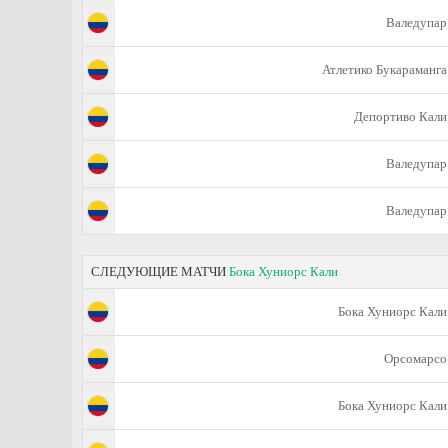
Валедупар
Атлетико Букараманга
Депортиво Кали
Валедупар
Валедупар
СЛЕДУЮЩИЕ МАТЧИ
Бока Хуниорс Кали
Бока Хуниорс Кали
Орсомарсо
Бока Хуниорс Кали