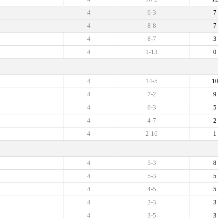
4
6-3
7
4
8-8
7
4
8-7
3
4
1-13
0
4
14-5
1
4
7-2
9
4
6-3
5
4
4-7
2
4
2-16
1
4
5-3
8
4
5-3
5
4
4-5
5
4
2-3
3
4
3-5
3