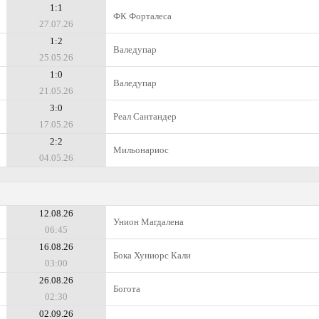
1:1
ФК Форталеса
27.07.26
1:2
Валедупар
25.05.26
1:0
Валедупар
21.05.26
3:0
Реал Сантандер
17.05.26
2:2
Мильонариос
04.05.26
12.08.26
Унион Магдалена
06:45
16.08.26
Бока Хуниорс Кали
03:00
26.08.26
Богота
02:30
02.09.26