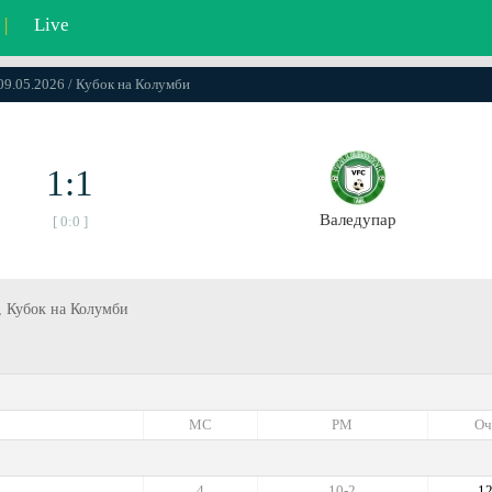
|
Live
 09.05.2026 / Кубок на Колумби
1:1
Валедупар
[ 0:0 ]
а, Кубок на Колумби
МС
РМ
Оч
4
10-2
1