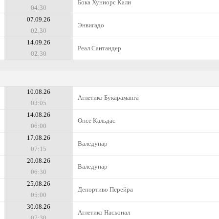
Бока Хуниорс Кали
04:30
07.09.26
Энвигадо
02:30
14.09.26
Реал Сантандер
02:30
10.08.26
Атлетико Букараманга
03:05
14.08.26
Онсе Кальдас
06:00
17.08.26
Валедупар
07:15
20.08.26
Валедупар
06:30
25.08.26
Депортиво Перейра
05:00
30.08.26
Атлетико Насьонал
07:30