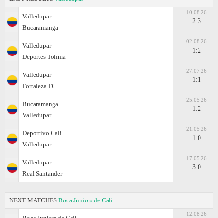
10.08.26
Valledupar
2:3
Bucaramanga
02.08.26
Valledupar
1:2
Deportes Tolima
27.07.26
Valledupar
1:1
Fortaleza FC
25.05.26
Bucaramanga
1:2
Valledupar
21.05.26
Deportivo Cali
1:0
Valledupar
17.05.26
Valledupar
3:0
Real Santander
NEXT MATCHES
Boca Juniors de Cali
12.08.26
Boca Juniors de Cali