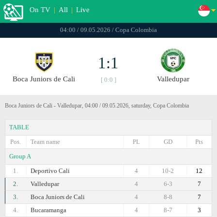
On TV
|
All
|
Live
04:00 / 09.05.2026 / Copa Colombia
1:1
Boca Juniors de Cali
Valledupar
[ 0:0 ]
Boca Juniors de Cali - Valledupar, 04:00 / 09.05.2026, saturday, Copa Colombia
TABLE
Pos.
Team name
PL
GD
Pts
Group A
1.
Deportivo Cali
4
10-2
12
2.
Valledupar
4
6-3
7
3.
Boca Juniors de Cali
4
8-8
7
4.
Bucaramanga
4
8-7
3