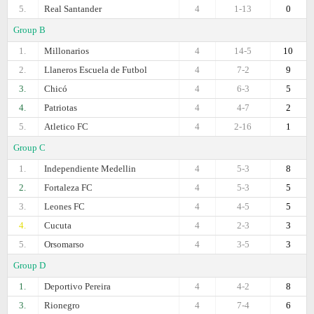
5.
Real Santander
4
1-13
0
Group B
1.
Millonarios
4
14-5
10
2.
Llaneros Escuela de Futbol
4
7-2
9
3.
Chicó
4
6-3
5
4.
Patriotas
4
4-7
2
5.
Atletico FC
4
2-16
1
Group C
1.
Independiente Medellin
4
5-3
8
2.
Fortaleza FC
4
5-3
5
3.
Leones FC
4
4-5
5
4.
Cucuta
4
2-3
3
5.
Orsomarso
4
3-5
3
Group D
1.
Deportivo Pereira
4
4-2
8
3.
Rionegro
4
7-4
6