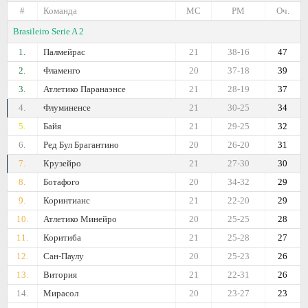
#
Команда
МС
РМ
Оч.
Brasileiro Serie A 2
1.
Палмейрас
21
38-16
47
2.
Фламенго
20
37-18
39
3.
Атлетико Паранаэнсе
21
28-19
37
4.
Флуминенсе
21
30-25
34
5.
Байя
21
29-25
32
6.
Ред Бул Брагантино
20
26-20
31
7.
Крузейро
21
27-30
30
8.
Ботафого
20
34-32
29
9.
Коринтианс
21
22-20
29
10.
Атлетико Минейро
20
25-25
28
11.
Коритиба
21
25-28
27
12.
Сан-Паулу
20
25-23
26
13.
Витория
21
22-31
26
14.
Мирасол
20
23-27
23