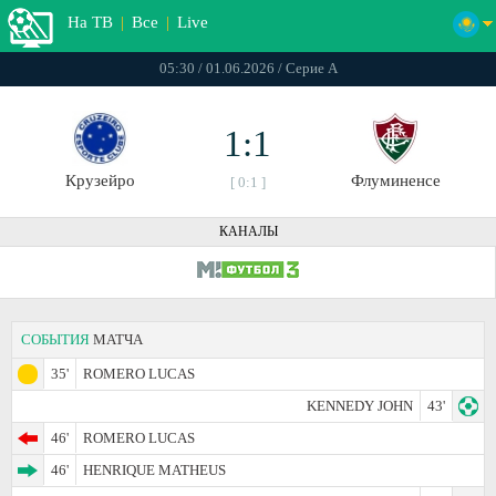
На ТВ
|
Все
|
Live
05:30 / 01.06.2026 / Серие А
1:1
Крузейро
Флуминенсе
[ 0:1 ]
КАНАЛЫ
СОБЫТИЯ
МАТЧА
35'
ROMERO LUCAS
KENNEDY JOHN
43'
46'
ROMERO LUCAS
46'
HENRIQUE MATHEUS