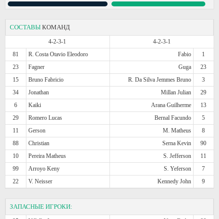
СОСТАВЫ
КОМАНД
4-2-3-1
4-2-3-1
81
R. Costa Otavio Eleodoro
Fabio
1
23
Fagner
Guga
23
15
Bruno Fabricio
R. Da Silva Jemmes Bruno
3
34
Jonathan
Millan Julian
29
6
Kaiki
Arana Guilherme
13
29
Romero Lucas
Bernal Facundo
5
11
Gerson
M. Matheus
8
88
Christian
Serna Kevin
90
10
Pereira Matheus
S. Jefferson
11
99
Arroyo Keny
S. Yeferson
7
22
V. Neisser
Kennedy John
9
ЗАПАСНЫЕ ИГРОКИ: