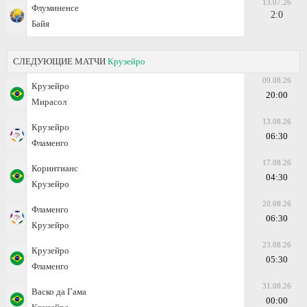
13.07.26
Флуминенсе
2:0
Байя
СЛЕДУЮЩИЕ МАТЧИ
Крузейро
09.08.26
Крузейро
20:00
Мирасол
13.08.26
Крузейро
06:30
Фламенго
17.08.26
Коринтианс
04:30
Крузейро
20.08.26
Фламенго
06:30
Крузейро
23.08.26
Крузейро
05:30
Фламенго
31.08.26
Васко да Гама
00:00