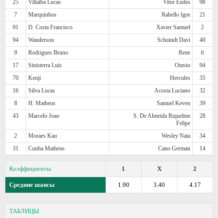
25
Villalba Lucas
Vitor Eudes
98
7
Marquinhos
Rabello Igor
21
91
D. Costa Francisco
Xavier Samuel
2
94
Wanderson
Schuindt Davi
40
9
Rodrigues Bruno
Rene
6
17
Sinisterra Luis
Otavio
94
70
Kenji
Hercules
35
16
Silva Lucas
Acosta Luciano
32
8
H. Matheus
Samuel Keven
39
43
Marcelo Joao
S. De Almeida Riquelme
28
Felipe
2
Moraes Kau
Wesley Nata
34
31
Cunha Matheus
Cano German
14
Коэффициенты
1
X
2
Средние шансы
1.90
3.40
4.17
ТАБЛИЦЫ