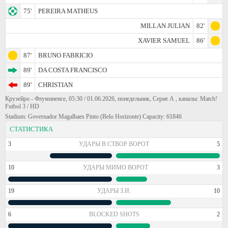
75'
PEREIRA MATHEUS
MILLAN JULIAN
82'
XAVIER SAMUEL
86'
87'
BRUNO FABRICIO
89'
DA COSTA FRANCISCO
89'
CHRISTIAN
Крузейро - Флуминенсе, 05:30 / 01.06.2026, понедельник, Серие А , каналы: Match!
Futbol 3 / HD
Stadium: Governador Magalhaes Pinto (Belo Horizonte) Capacity: 61846
СТАТИСТИКА
3
УДАРЫ В СТВОР ВОРОТ
5
10
УДАРЫ МИМО ВОРОТ
3
19
УДАРЫ З.И.
10
6
BLOCKED SHOTS
2