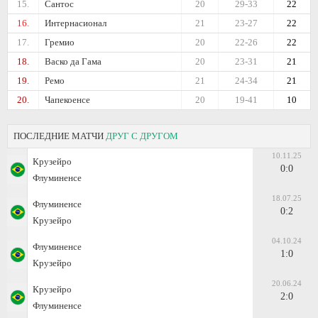
15.
Сантос
20
29-33
22
16.
Интернасионал
21
23-27
22
17.
Гремио
20
22-26
22
18.
Васко да Гама
20
23-31
21
19.
Ремо
21
24-34
21
20.
Чапекоенсе
20
19-41
10
ПОСЛЕДНИЕ МАТЧИ
ДРУГ С ДРУГОМ
10.11.25
Крузейро
0:0
Флуминенсе
18.07.25
Флуминенсе
0:2
Крузейро
04.10.24
Флуминенсе
1:0
Крузейро
20.06.24
Крузейро
2:0
Флуминенсе