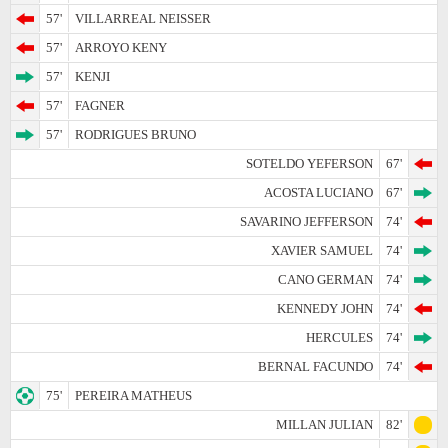
57'
VILLARREAL NEISSER
57'
ARROYO KENY
57'
KENJI
57'
FAGNER
57'
RODRIGUES BRUNO
SOTELDO YEFERSON
67'
ACOSTA LUCIANO
67'
SAVARINO JEFFERSON
74'
XAVIER SAMUEL
74'
CANO GERMAN
74'
KENNEDY JOHN
74'
HERCULES
74'
BERNAL FACUNDO
74'
75'
PEREIRA MATHEUS
MILLAN JULIAN
82'