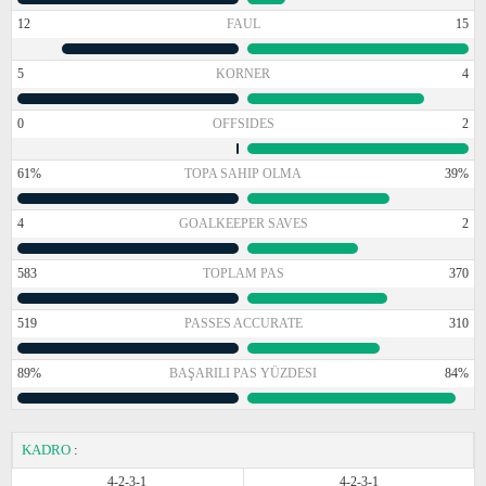
12
FAUL
15
5
KORNER
4
0
OFFSIDES
2
61%
TOPA SAHIP OLMA
39%
4
GOALKEEPER SAVES
2
583
TOPLAM PAS
370
519
PASSES ACCURATE
310
89%
BAŞARILI PAS YÜZDESI
84%
KADRO
:
4-2-3-1
4-2-3-1