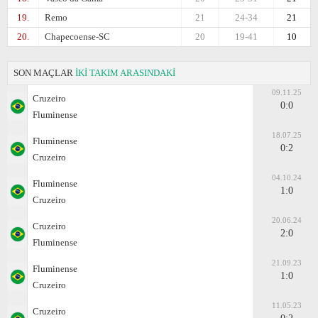
19.
Remo
21
24-34
21
20.
Chapecoense-SC
20
19-41
10
SON MAÇLAR
İKİ TAKIM ARASINDAKİ
09.11.25
Cruzeiro
0:0
Fluminense
18.07.25
Fluminense
0:2
Cruzeiro
04.10.24
Fluminense
1:0
Cruzeiro
20.06.24
Cruzeiro
2:0
Fluminense
21.09.23
Fluminense
1:0
Cruzeiro
11.05.23
Cruzeiro