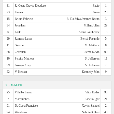
81
R. Costa Otavio Eleodoro
Fabio
1
23
Fagner
Guga
23
15
Bruno Fabricio
R. Da Silva Jemmes Bruno
3
34
Jonathan
Millan Julian
29
6
Kaiki
Arana Guilherme
13
29
Romero Lucas
Bernal Facundo
5
11
Gerson
M. Matheus
8
88
Christian
Serna Kevin
90
10
Pereira Matheus
S. Jefferson
11
99
Arroyo Keny
S. Yeferson
7
22
V. Neisser
Kennedy John
9
YEDEKLER:
25
Villalba Lucas
Vitor Eudes
98
7
Marquinhos
Rabello Igor
21
91
D. Costa Francisco
Xavier Samuel
2
94
Wanderson
Schuindt Davi
40