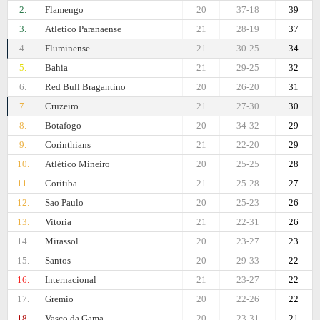
2.
Flamengo
20
37-18
39
3.
Atletico Paranaense
21
28-19
37
4.
Fluminense
21
30-25
34
5.
Bahia
21
29-25
32
6.
Red Bull Bragantino
20
26-20
31
7.
Cruzeiro
21
27-30
30
8.
Botafogo
20
34-32
29
9.
Corinthians
21
22-20
29
10.
Atlético Mineiro
20
25-25
28
11.
Coritiba
21
25-28
27
12.
Sao Paulo
20
25-23
26
13.
Vitoria
21
22-31
26
14.
Mirassol
20
23-27
23
15.
Santos
20
29-33
22
16.
Internacional
21
23-27
22
17.
Gremio
20
22-26
22
18.
Vasco da Gama
20
23-31
21