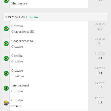
0:2
Fluminense
SON MAÇLAR
Cruzeiro
06.08.26
Cruzeiro
2:0
Chapecoense-SC
03.08.26
Chapecoense-SC
0:0
Cruzeiro
31.07.26
Coritiba
0:1
Cruzeiro
26.07.26
Cruzeiro
0:1
Botafogo
23.07.26
Internacional
1:2
Cruzeiro
12.07.26
Cruzeiro
1:3
Gremio