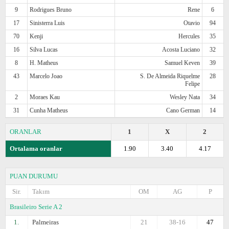
9
Rodrigues Bruno
Rene
6
17
Sinisterra Luis
Otavio
94
70
Kenji
Hercules
35
16
Silva Lucas
Acosta Luciano
32
8
H. Matheus
Samuel Keven
39
43
Marcelo Joao
S. De Almeida Riquelme
28
Felipe
2
Moraes Kau
Wesley Nata
34
31
Cunha Matheus
Cano German
14
ORANLAR
1
X
2
Ortalama oranlar
1.90
3.40
4.17
PUAN DURUMU
Sir.
Takım
OM
AG
P
Brasileiro Serie A 2
1.
Palmeiras
21
38-16
47