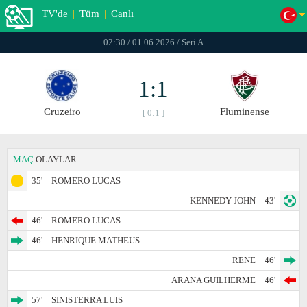
TV'de
|
Tüm
|
Canlı
02:30 / 01.06.2026 / Seri A
1:1
Cruzeiro
Fluminense
[ 0:1 ]
MAÇ
OLAYLAR
35'
ROMERO LUCAS
KENNEDY JOHN
43'
46'
ROMERO LUCAS
46'
HENRIQUE MATHEUS
RENE
46'
ARANA GUILHERME
46'
57'
SINISTERRA LUIS