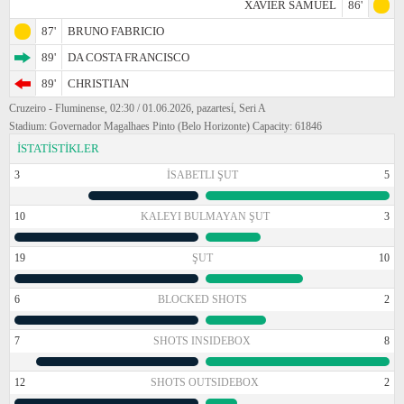
XAVIER SAMUEL
86'
87'
BRUNO FABRICIO
89'
DA COSTA FRANCISCO
89'
CHRISTIAN
Cruzeiro - Fluminense, 02:30 / 01.06.2026, pazartesi̇, Seri A
Stadium: Governador Magalhaes Pinto (Belo Horizonte) Capacity: 61846
İSTATİSTİKLER
3
İSABETLI ŞUT
5
10
KALEYI BULMAYAN ŞUT
3
19
ŞUT
10
6
BLOCKED SHOTS
2
7
SHOTS INSIDEBOX
8
12
SHOTS OUTSIDEBOX
2