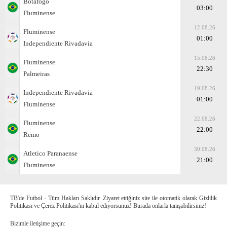
Botafogo
03:00
Fluminense
12.08.26
Fluminense
01:00
Independiente Rivadavia
15.08.26
Fluminense
22:30
Palmeiras
19.08.26
Independiente Rivadavia
01:00
Fluminense
22.08.26
Fluminense
22:00
Remo
30.08.26
Atletico Paranaense
21:00
Fluminense
TB'de Futbol - Tüm Hakları Saklıdır. Ziyaret ettiğiniz site ile otomatik olarak Gizlilik
Politikası ve Çerez Politikası'nı kabul ediyorsunuz! Burada onlarla tanışabilirsiniz!
Bizimle iletişime geçin: