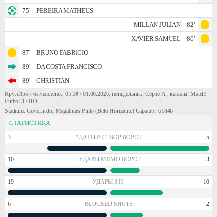
75'
PEREIRA MATHEUS
MILLAN JULIAN
82'
XAVIER SAMUEL
86'
87'
BRUNO FABRICIO
89'
DA COSTA FRANCISCO
89'
CHRISTIAN
Крузейро - Флуминенсе, 05:30 / 01.06.2026, понедельник, Серие А , каналы: Match!
Futbol 3 / HD
Stadium: Governador Magalhaes Pinto (Belo Horizonte) Capacity: 61846
СТАТИСТИКА
3
УДАРЫ В СТВОР ВОРОТ
5
10
УДАРЫ МИМО ВОРОТ
3
19
УДАРЫ З.И.
10
6
BLOCKED SHOTS
2