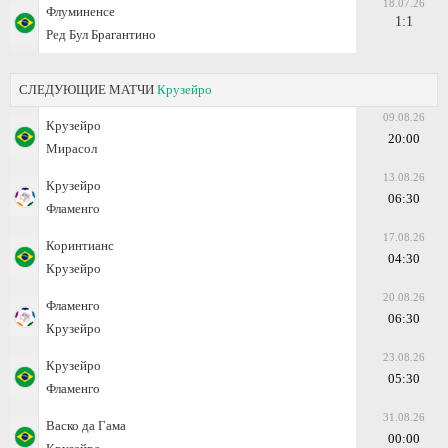
18.07.26
Флуминенсе
1:1
Ред Бул Брагантино
СЛЕДУЮЩИЕ МАТЧИ
Крузейро
09.08.26
Крузейро
20:00
Мирасол
13.08.26
Крузейро
06:30
Фламенго
17.08.26
Коринтианс
04:30
Крузейро
20.08.26
Фламенго
06:30
Крузейро
23.08.26
Крузейро
05:30
Фламенго
31.08.26
Васко да Гама
00:00