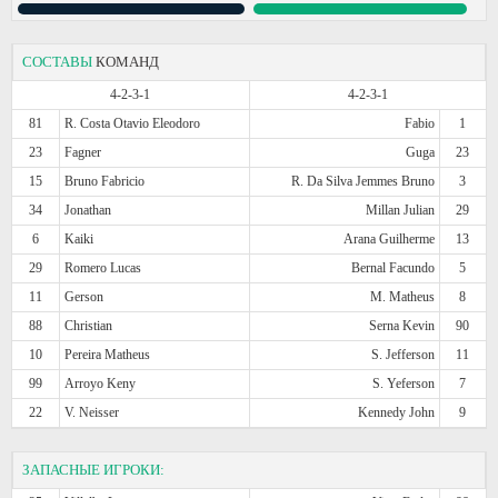
СОСТАВЫ
КОМАНД
4-2-3-1
4-2-3-1
81
R. Costa Otavio Eleodoro
Fabio
1
23
Fagner
Guga
23
15
Bruno Fabricio
R. Da Silva Jemmes Bruno
3
34
Jonathan
Millan Julian
29
6
Kaiki
Arana Guilherme
13
29
Romero Lucas
Bernal Facundo
5
11
Gerson
M. Matheus
8
88
Christian
Serna Kevin
90
10
Pereira Matheus
S. Jefferson
11
99
Arroyo Keny
S. Yeferson
7
22
V. Neisser
Kennedy John
9
ЗАПАСНЫЕ ИГРОКИ: