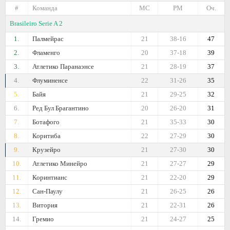
#
Команда
МС
РМ
Оч.
Brasileiro Serie A 2
1.
Палмейрас
21
38-16
47
2.
Фламенго
20
37-18
39
3.
Атлетико Паранаэнсе
21
28-19
37
4.
Флуминенсе
22
31-26
35
5.
Байя
21
29-25
32
6.
Ред Бул Брагантино
20
26-20
31
7.
Ботафого
21
35-33
30
8.
Коритиба
22
27-29
30
9.
Крузейро
21
27-30
30
10.
Атлетико Минейро
21
27-27
29
11.
Коринтианс
21
22-20
29
12.
Сан-Паулу
21
26-25
26
13.
Витория
21
22-31
26
14.
Гремио
21
24-27
25