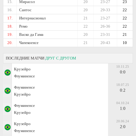
15.
Мирасол
20
23-27
23
16.
Сантос
20
29-33
22
17.
Интернасионал
21
23-27
22
18.
Ремо
22
26-36
22
19.
Васко да Гама
20
23-31
21
20.
Чапекоенсе
21
20-43
10
ПОСЛЕДНИЕ МАТЧИ
ДРУГ С ДРУГОМ
10.11.25
Крузейро
0:0
Флуминенсе
18.07.25
Флуминенсе
0:2
Крузейро
04.10.24
Флуминенсе
1:0
Крузейро
20.06.24
Крузейро
2:0
Флуминенсе