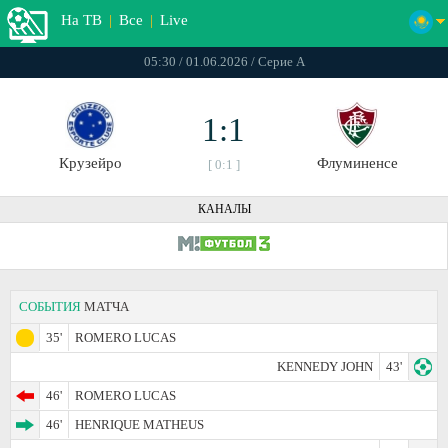
На ТВ
|
Все
|
Live
05:30 / 01.06.2026 / Серие А
1:1
Крузейро
Флуминенсе
[ 0:1 ]
КАНАЛЫ
СОБЫТИЯ
МАТЧА
35'
ROMERO LUCAS
KENNEDY JOHN
43'
46'
ROMERO LUCAS
46'
HENRIQUE MATHEUS