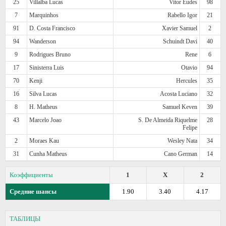
25
Villalba Lucas
Vitor Eudes
98
7
Marquinhos
Rabello Igor
21
91
D. Costa Francisco
Xavier Samuel
2
94
Wanderson
Schuindt Davi
40
9
Rodrigues Bruno
Rene
6
17
Sinisterra Luis
Otavio
94
70
Kenji
Hercules
35
16
Silva Lucas
Acosta Luciano
32
8
H. Matheus
Samuel Keven
39
43
Marcelo Joao
S. De Almeida Riquelme
28
Felipe
2
Moraes Kau
Wesley Nata
34
31
Cunha Matheus
Cano German
14
Коэффициенты
1
X
2
Средние шансы
1.90
3.40
4.17
ТАБЛИЦЫ