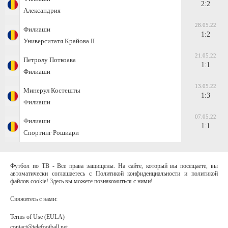
2:2
Александрия
28.05.22
Филиаши
1:2
Университатя Крайова II
21.05.22
Петролу Поткоава
1:1
Филиаши
13.05.22
Минерул Костешты
1:3
Филиаши
07.05.22
Филиаши
1:1
Спортинг Рошиари
Футбол по ТВ - Все права защищены. На сайте, который вы посещаете, вы
автоматически соглашаетесь с Политикой конфиденциальности и политикой
файлов cookie! Здесь вы можете познакомиться с ними!
Свяжитесь с нами:
Terms of Use (EULA)
contact@telefootball.net