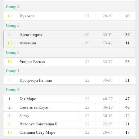
Group 4
12.
Пучоаса
22
29-39
20
Group 5
5.
Александрия
20
35-19
36
10.
Филиаши
20
15-42
11
Group 6
10.
Униреа Басков
22
33-37
23
Group 7
7.
Прогресул Печица
22
33-36
31
Group 8
1.
Бая Маре
22
46-27
47
2.
Санататеа Клуж
22
36-13
46
4.
Залэу
22
36-18
44
8.
Виторул Констанца II
22
22-26
21
10.
Олимпия Сату Маре
22
20-64
17