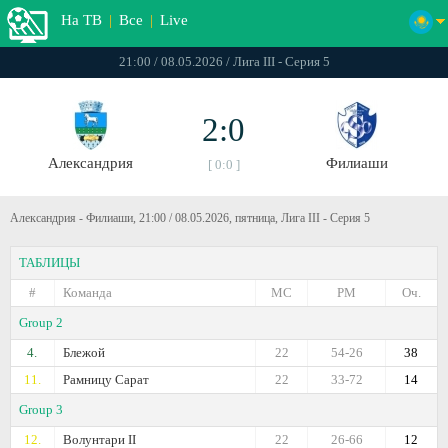
На ТВ
|
Все
|
Live
21:00 / 08.05.2026 / Лига III - Серия 5
2:0
Александрия
Филиаши
[ 0:0 ]
Александрия - Филиаши, 21:00 / 08.05.2026, пятница, Лига III - Серия 5
ТАБЛИЦЫ
#
Команда
МС
РМ
Оч.
Group 2
4.
Блежой
22
54-26
38
11.
Рамницу Сарат
22
33-72
14
Group 3
12.
Волунтари II
22
26-66
12