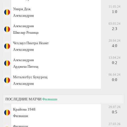
11.05.24
Униря Деж
1:0
Александрия
03.05.24
Александрия
2:3
Школар Решица
20.04.24
Чехлаул Пиатра Неамт
4:0
Александрия
13.04.24
Александрия
0:2
Арджеш Питещ
06.04.24
Металогбус Букурещ
0:0
Александрия
ПОСЛЕДНИЕ МАТЧИ
Филиаши
29.07.26
Крайова 1948
0:5
Филиаши
27.03.26
Филиаши