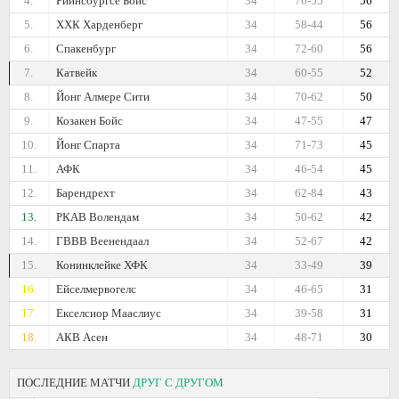
4.
Рийнсбургсе Бойс
34
76-55
56
5.
ХХК Харденберг
34
58-44
56
6.
Спакенбург
34
72-60
56
7.
Катвейк
34
60-55
52
8.
Йонг Алмере Сити
34
70-62
50
9.
Козакен Бойс
34
47-55
47
10.
Йонг Спарта
34
71-73
45
11.
АФК
34
46-54
45
12.
Барендрехт
34
62-84
43
13.
РКАВ Волендам
34
50-62
42
14.
ГВВВ Веенендаал
34
52-67
42
15.
Конинклейке ХФК
34
33-49
39
16.
Ейселмервогелс
34
46-65
31
17.
Екселсиор Мааслиус
34
39-58
31
18.
АКВ Асен
34
48-71
30
ПОСЛЕДНИЕ МАТЧИ
ДРУГ С ДРУГОМ