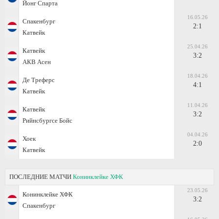
Йонг Спарта
16.05.26
Спакенбург
2:1
Катвейк
25.04.26
Катвейк
3:2
АКВ Асен
18.04.26
Де Треферс
4:1
Катвейк
11.04.26
Катвейк
3:2
Рийнсбургсе Бойс
04.04.26
Хоек
2:0
Катвейк
ПОСЛЕДНИЕ МАТЧИ
Конинклейке ХФК
23.05.26
Конинклейке ХФК
3:2
Спакенбург