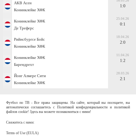
16.05.26
АКВ Асен
1:0
Конинклейке ХФК
25.04.26
Конинклейке ХФК
0:1
Де Треферс
18.04.26
Рийнсбургсе Бойс
2:0
Конинклейке ХФК
11.04.26
Конинклейке ХФК
1:2
Барендрехт
28.03.26
Йонг Алмере Сити
2:1
Конинклейке ХФК
Футбол по ТВ - Все права защищены. На сайте, который вы посещаете, вы
автоматически соглашаетесь с Политикой конфиденциальности и политикой
файлов cookie! Здесь вы можете познакомиться с ними!
Свяжитесь с нами:
Terms of Use (EULA)