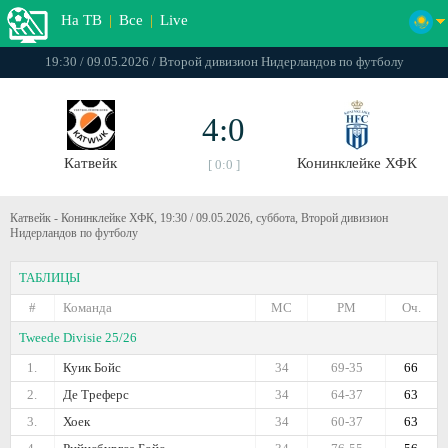
На ТВ
|
Все
|
Live
19:30 / 09.05.2026 / Второй дивизион Нидерландов по футболу
4:0
Катвейк
Конинклейке ХФК
[ 0:0 ]
Катвейк - Конинклейке ХФК, 19:30 / 09.05.2026, суббота, Второй дивизион
Нидерландов по футболу
ТАБЛИЦЫ
#
Команда
МС
РМ
Оч.
Tweede Divisie 25/26
1.
Куик Бойс
34
69-35
66
2.
Де Треферс
34
64-37
63
3.
Хоек
34
60-37
63