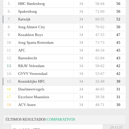
5.
HHC Hardenberg
34
58-44
56
6.
Spakenburg
34
72-60
56
7.
Katwijk
34
60-55
52
8.
Jong Almere City
34
70-62
50
9.
Kozakken Boys
34
47-55
47
10.
Jong Sparta Rotterdam
34
71-73
45
11.
AFC
34
46-54
45
12.
Barendrecht
34
62-84
43
13.
RKAV Volendam
34
50-62
42
14.
GVVV Veenendaal
34
52-67
42
15.
Koninklijke HFC
34
33-49
39
16.
IJsselmeervogels
34
46-65
31
17.
Excelsior Maassluis
34
39-58
31
18.
ACV Assen
34
48-71
30
ÚLTIMOS RESULTADOS
COMPARATIVOS
29.11.25