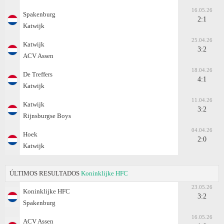
16.05.26
Spakenburg
2:1
Katwijk
25.04.26
Katwijk
3:2
ACV Assen
18.04.26
De Treffers
4:1
Katwijk
11.04.26
Katwijk
3:2
Rijnsburgse Boys
04.04.26
Hoek
2:0
Katwijk
ÚLTIMOS RESULTADOS
Koninklijke HFC
23.05.26
Koninklijke HFC
3:2
Spakenburg
16.05.26
ACV Assen