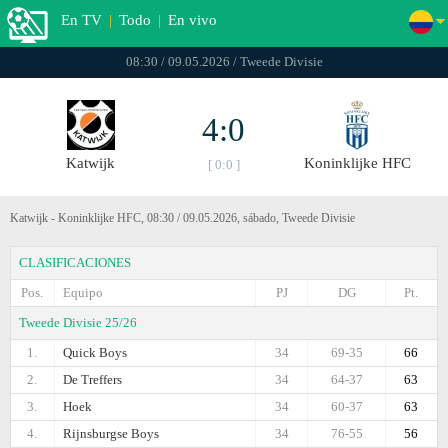
En TV
|
Todo
|
En vivo
08:30 / 09.05.2026 / Tweede Divisie
4:0
Katwijk
Koninklijke HFC
[ 0:0 ]
Katwijk - Koninklijke HFC, 08:30 / 09.05.2026, sábado, Tweede Divisie
CLASIFICACIONES
Pos.
Equipo
PJ
DG
Pt.
Tweede Divisie 25/26
1.
Quick Boys
34
69-35
66
2.
De Treffers
34
64-37
63
3.
Hoek
34
60-37
63
4.
Rijnsburgse Boys
34
76-55
56