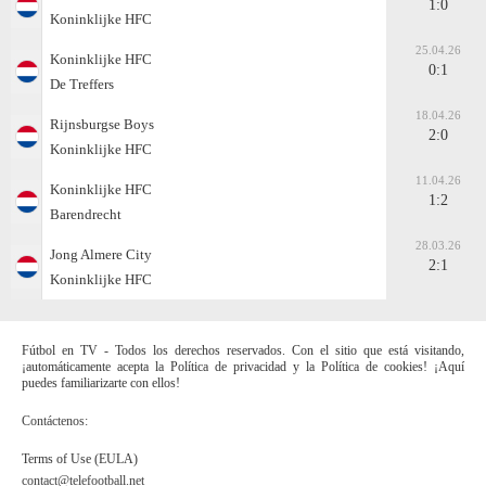
1:0
Koninklijke HFC
25.04.26
Koninklijke HFC
0:1
De Treffers
18.04.26
Rijnsburgse Boys
2:0
Koninklijke HFC
11.04.26
Koninklijke HFC
1:2
Barendrecht
28.03.26
Jong Almere City
2:1
Koninklijke HFC
Fútbol en TV - Todos los derechos reservados. Con el sitio que está visitando,
¡automáticamente acepta la Política de privacidad y la Política de cookies! ¡Aquí
puedes familiarizarte con ellos!
Contáctenos:
Terms of Use (EULA)
contact@telefootball.net