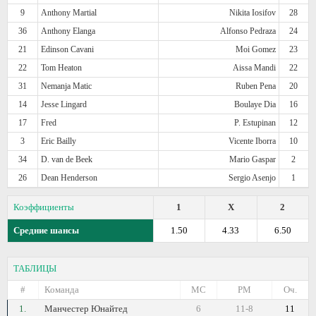
9
Anthony Martial
Nikita Iosifov
28
36
Anthony Elanga
Alfonso Pedraza
24
21
Edinson Cavani
Moi Gomez
23
22
Tom Heaton
Aissa Mandi
22
31
Nemanja Matic
Ruben Pena
20
14
Jesse Lingard
Boulaye Dia
16
17
Fred
P. Estupinan
12
3
Eric Bailly
Vicente Iborra
10
34
D. van de Beek
Mario Gaspar
2
26
Dean Henderson
Sergio Asenjo
1
Коэффициенты
1
X
2
Средние шансы
1.50
4.33
6.50
ТАБЛИЦЫ
#
Команда
МС
РМ
Оч.
1.
Манчестер Юнайтед
6
11-8
11