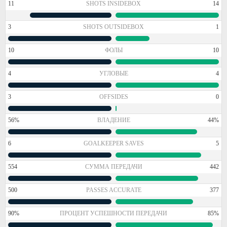
11
SHOTS INSIDEBOX
14
3
SHOTS OUTSIDEBOX
1
10
ФОЛЫ
10
4
УГЛОВЫЕ
4
3
OFFSIDES
0
56%
ВЛАДЕНИЕ
44%
6
GOALKEEPER SAVES
5
554
СУММА ПЕРЕДАЧИ
442
500
PASSES ACCURATE
377
90%
ПРОЦЕНТ УСПЕШНОСТИ ПЕРЕДАЧИ
85%