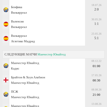
18.07.26
Бенфика
2:0
Вильярреал
30.05.26
Валенсия
1:1
Вильярреал
25.05.26
Вильярреал
5:1
Атлетико Мадрид
СЛЕДУЮЩИЕ МАТЧИ
Манчестер Юнайтед
08.12.22
Манчестер Юнайтед
01:00
Кадис
17.05.26
Брайтон & Хоув Альбион
00:30
Манчестер Юнайтед
08.08.26
ПСЖ
21:00
Манчестер Юнайтед
13.08.26
Манчестер Юнайтед