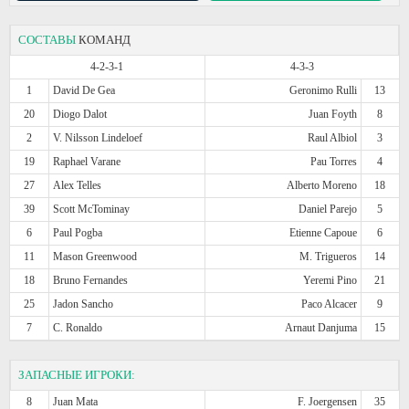
СОСТАВЫ
КОМАНД
4-2-3-1
4-3-3
1
David De Gea
Geronimo Rulli
13
20
Diogo Dalot
Juan Foyth
8
2
V. Nilsson Lindeloef
Raul Albiol
3
19
Raphael Varane
Pau Torres
4
27
Alex Telles
Alberto Moreno
18
39
Scott McTominay
Daniel Parejo
5
6
Paul Pogba
Etienne Capoue
6
11
Mason Greenwood
M. Trigueros
14
18
Bruno Fernandes
Yeremi Pino
21
25
Jadon Sancho
Paco Alcacer
9
7
C. Ronaldo
Arnaut Danjuma
15
ЗАПАСНЫЕ ИГРОКИ:
8
Juan Mata
F. Joergensen
35