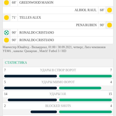
68'
GREENWOOD MASON
ALBIOL RAUL
68'
71'
TELLES ALEX
PENA RUBEN
90'
90'
RONALDO CRISTIANO
90'
RONALDO CRISTIANO
Манчестер Юнайтед - Вильярреал, 01:00 / 30.09.2021, четверг, Лига чемпионов
УЕФА , каналы: Qazaqstan , Match! Futbol 3 / HD
СТАТИСТИКА
7
УДАРЫ В СТВОР ВОРОТ
7
5
УДАРЫ МИМО ВОРОТ
4
14
УДАРЫ З.И.
15
2
BLOCKED SHOTS
4