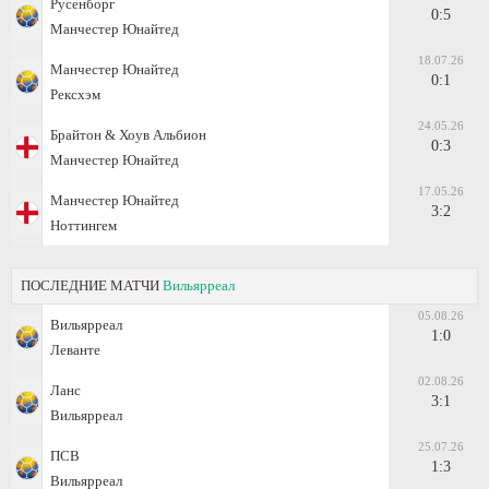
Русенборг
0:5
Манчестер Юнайтед
18.07.26
Манчестер Юнайтед
0:1
Рексхэм
24.05.26
Брайтон & Хоув Альбион
0:3
Манчестер Юнайтед
17.05.26
Манчестер Юнайтед
3:2
Ноттингем
ПОСЛЕДНИЕ МАТЧИ
Вильярреал
05.08.26
Вильярреал
1:0
Леванте
02.08.26
Ланс
3:1
Вильярреал
25.07.26
ПСВ
1:3
Вильярреал