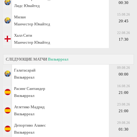
00:30
Лидс Юнайтед
15.08.26
Милан
20:45
Манчестер Юнайтед
22.08.26
Халл Сити
17:30
Манчестер Юнайтед
СЛЕДУЮЩИЕ МАТЧИ
Вильярреал
09.08.26
Галатасарай
00:00
Вильярреал
16.08.26
Расинг Сантандер
21:00
Вильярреал
23.08.26
Атлетико Мадрид
21:00
Вильярреал
29.08.26
Депортиво Алавес
01:30
Вильярреал