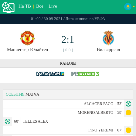
На ТВ
|
Все
|
Live
01:00 / 30.09.2021 / Лига чемпионов УЕФА
2:1
Манчестер Юнайтед
Вильярреал
[ 0:0 ]
КАНАЛЫ
СОБЫТИЯ
МАТЧА
ALCACER PACO
53'
MORENO ALBERTO
59'
60'
TELLES ALEX
PINO YEREMI
67'