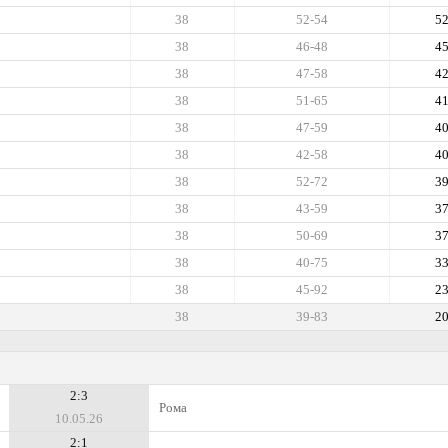
38
52-54
5
38
46-48
4
38
47-58
4
38
51-65
4
38
47-59
4
38
42-58
4
38
52-72
3
38
43-59
3
38
50-69
3
38
40-75
3
38
45-92
2
38
39-83
2
2:3
Рома
10.05.26
2:1