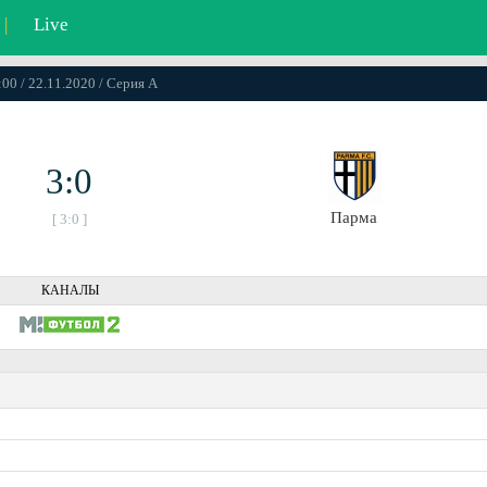
|
Live
:00 / 22.11.2020 / Серия А
3:0
Парма
[ 3:0 ]
КАНАЛЫ