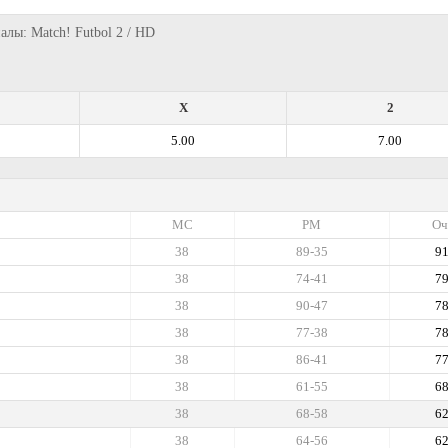
налы: Match! Futbol 2 / HD
X
2
5.00
7.00
МС
РМ
Оч
38
89-35
9
38
74-41
7
38
90-47
7
38
77-38
7
38
86-41
7
38
61-55
6
38
68-58
6
38
64-56
6