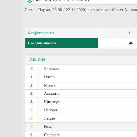
Рома - Парма, 20:00 / 22.11.2020, воскресенье, Серия А , ка
Коэффициенты
1
Средние шансы
1.40
ТАБЛИЦЫ
#
Команда
1.
Интер
2.
Милан
3.
Аталанта
4.
Ювентус
5.
Наполи
6.
Лацио
7.
Рома
8.
Сассуоло