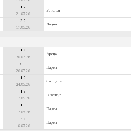
1:2
Болонья
21.05.26
2:0
Лацио
17.05.26
1:1
Арецо
30.07.26
0:0
Парма
26.07.26
1:0
Сассуоло
24.05.26
1:3
Ювентус
17.05.26
1:0
Парма
17.05.26
3:1
Парма
10.05.26