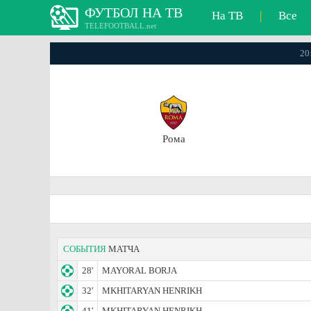
ФУТБОЛ НА ТВ
На ТВ
|
Все
TELEFOOTBALL.net
20
Рома
СОБЫТИЯ
МАТЧА
28'
MAYORAL BORJA
32'
MKHITARYAN HENRIKH
41'
MKHITARYAN HENRIKH