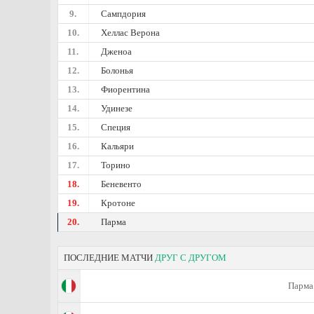
9.
Сампдория
10.
Хеллас Верона
11.
Дженоа
12.
Болонья
13.
Фиорентина
14.
Удинезе
15.
Специя
16.
Кальяри
17.
Торино
18.
Беневенто
19.
Кротоне
20.
Парма
ПОСЛЕДНИЕ МАТЧИ
ДРУГ С ДРУГОМ
Парма