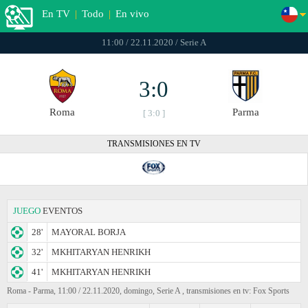
En TV
|
Todo
|
En vivo
11:00 / 22.11.2020 / Serie A
3:0
Roma
Parma
[ 3:0 ]
TRANSMISIONES EN TV
JUEGO
EVENTOS
28'
MAYORAL BORJA
32'
MKHITARYAN HENRIKH
41'
MKHITARYAN HENRIKH
Roma - Parma, 11:00 / 22.11.2020, domingo, Serie A , transmisiones en tv: Fox Sports