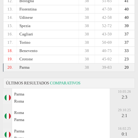
12.
Bologna
38
51-65
41
13.
Fiorentina
38
47-59
40
14.
Udinese
38
42-58
40
15.
Spezia
38
52-72
39
16.
Cagliari
38
43-59
37
17.
Torino
38
50-69
37
18.
Benevento
38
40-75
33
19.
Crotone
38
45-92
23
20.
Parma
38
39-83
20
ÚLTIMOS RESULTADOS
COMPARATIVOS
10.05.26
Parma
2:3
Roma
29.10.25
Roma
2:1
Parma
16.02.25
Parma
0:1