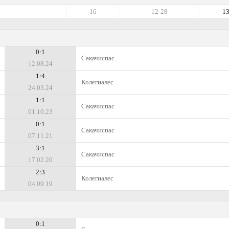
16
12-28
1
0:1
Сакачиспас
12.08.24
1:4
Колегиалес
24.03.24
1:1
Сакачиспас
01.10.23
0:1
Сакачиспас
07.11.21
3:1
Сакачиспас
17.02.20
2:3
Колегиалес
04.09.19
0:1