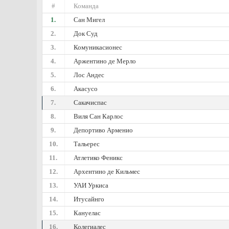
#
Команда
1.
Сан Мигел
2.
Док Суд
3.
Комуникасионес
4.
Аржентино де Мерло
5.
Лос Андес
6.
Акасусо
7.
Сакачиспас
8.
Виля Сан Карлос
9.
Депортиво Арменио
10.
Тальерес
11.
Атлетико Феникс
12.
Архентино де Кильмес
13.
УАИ Уркиса
14.
Итусайнго
15.
Кануелас
16.
Колегиалес