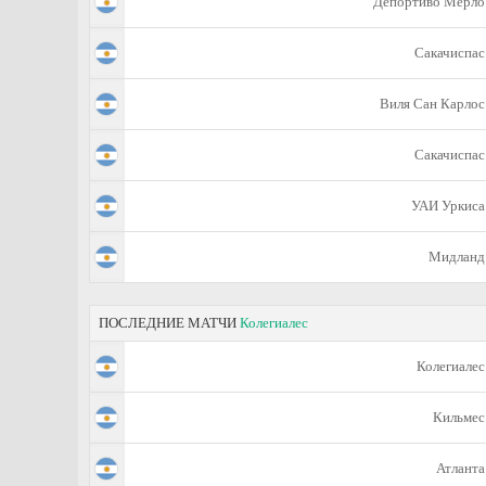
Депортиво Мерло
Сакачиспас
Виля Сан Карлос
Сакачиспас
УАИ Уркиса
Мидланд
ПОСЛЕДНИЕ МАТЧИ
Колегиалес
Колегиалес
Кильмес
Атланта