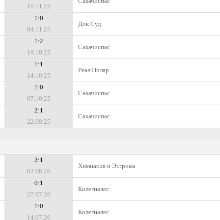
Сакачиспас
10.11.25
1:0
Док Суд
04.11.25
1:2
Сакачиспас
19.10.25
1:1
Реал Пилар
14.10.25
1:0
Сакачиспас
07.10.25
2:1
Сакачиспас
22.09.25
2:1
Химнасия и Эсгрима
02.08.26
0:1
Колегиалес
27.07.26
1:0
Колегиалес
14.07.26