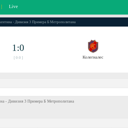
|
Live
ржентина - Дивизия 3 Примера Б Метрополитана
1:0
Колегиалес
[ 0:0 ]
нтина - Дивизия 3 Примера Б Метрополитана