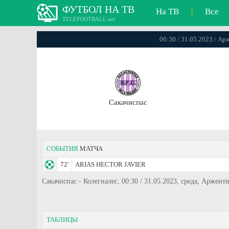
ФУТБОЛ НА ТВ
На ТВ
|
Все
TELEFOOTBALL.net
00:30 / 31.05.2023 / А
Сакачиспас
СОБЫТИЯ
МАТЧА
72'
ARIAS HECTOR JAVIER
Сакачиспас - Колегиалес, 00:30 / 31.05.2023, среда, Арже
ТАБЛИЦЫ