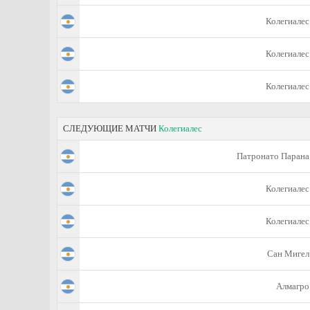
Колегиалес
Колегиалес
Колегиалес
СЛЕДУЮЩИЕ МАТЧИ
Колегиалес
Патронато Парана
Колегиалес
Колегиалес
Сан Мигел
Алмагро