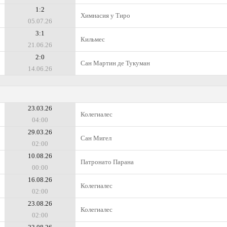
1:2
Химнасия у Тиро
05.07.26
3:1
Кильмес
21.06.26
2:0
Сан Мартин де Тукуман
14.06.26
23.03.26
Колегиалес
04:00
29.03.26
Сан Мигел
02:00
10.08.26
Патронато Парана
00:00
16.08.26
Колегиалес
02:00
23.08.26
Колегиалес
02:00