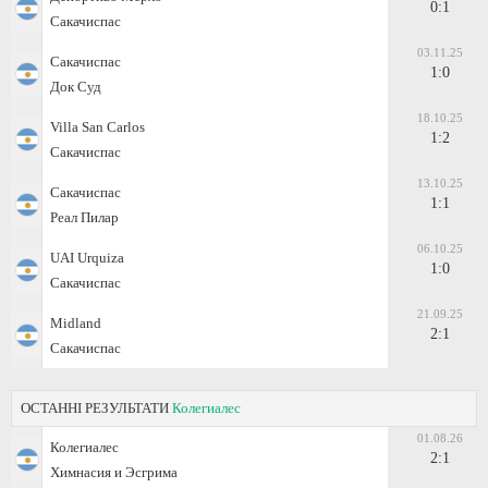
0:1
Сакачиспас
03.11.25
Сакачиспас
1:0
Док Суд
18.10.25
Villa San Carlos
1:2
Сакачиспас
13.10.25
Сакачиспас
1:1
Реал Пилар
06.10.25
UAI Urquiza
1:0
Сакачиспас
21.09.25
Midland
2:1
Сакачиспас
ОСТАННІ РЕЗУЛЬТАТИ
Колегиалес
01.08.26
Колегиалес
2:1
Химнасия и Эсгрима