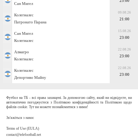
23:00
Сан Мигел
09.08.26
Колегиалес
21:00
Патронато Парана
15.08.26
Сан Мигел
23:00
Колегиалес
22.08.26
Алмагро
23:00
Колегиалес
22.08.26
Колегиалес
23:00
Депортиво Майпу
Футбол на ТБ - всі права захищені. За допомогою сайту, який ви відвідуєте, ви
автоматично погоджуєтеся з Політикою конфіденційності та Політикою щодо
файлів cookie. Тут ви можете познайомитися з ними!
Зв'яжіться з нами:
Terms of Use (EULA)
contact@telefootball.net