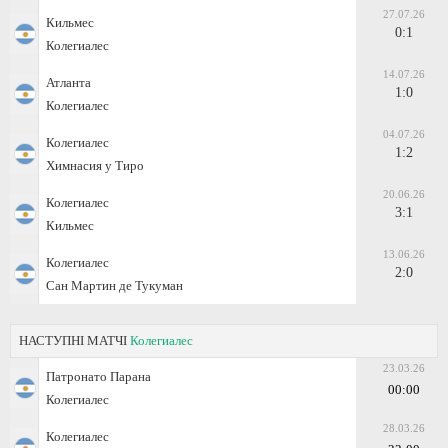
27.07.26
Кильмес
0:1
Колегиалес
14.07.26
Атланта
1:0
Колегиалес
04.07.26
Колегиалес
1:2
Химнасия у Тиро
20.06.26
Колегиалес
3:1
Кильмес
13.06.26
Колегиалес
2:0
Сан Мартин де Тукуман
НАСТУПНІ МАТЧІ
Колегиалес
23.03.26
Патронато Парана
00:00
Колегиалес
28.03.26
Колегиалес