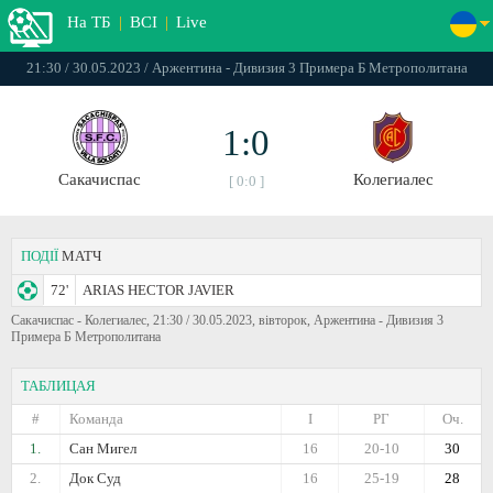
На ТБ
|
ВСІ
|
Live
21:30 / 30.05.2023 / Аржентина - Дивизия 3 Примера Б Метрополитана
1:0
Сакачиспас
Колегиалес
[ 0:0 ]
ПОДІЇ
МАТЧ
72'
ARIAS HECTOR JAVIER
Сакачиспас - Колегиалес, 21:30 / 30.05.2023, вівторок, Аржентина - Дивизия 3
Примера Б Метрополитана
ТАБЛИЦАЯ
#
Команда
I
РГ
Оч.
1.
Сан Мигел
16
20-10
30
2.
Док Суд
16
25-19
28