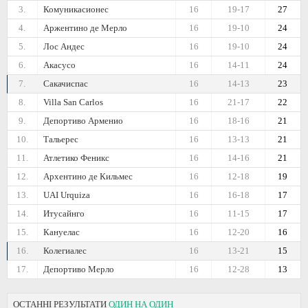
3.
Комуникасионес
16
19-17
27
4.
Аржентино де Мерло
16
19-10
24
5.
Лос Андес
16
19-10
24
6.
Акасусо
16
14-11
24
7.
Сакачиспас
16
14-13
23
8.
Villa San Carlos
16
21-17
22
9.
Депортиво Арменио
16
18-16
21
10.
Тальерес
16
13-13
21
11.
Атлетико Феникс
16
14-16
21
12.
Архентино де Кильмес
16
12-18
19
13.
UAI Urquiza
16
16-18
17
14.
Итусайнго
16
11-15
17
15.
Кануелас
16
12-20
16
16.
Колегиалес
16
13-21
15
17.
Депортиво Мерло
16
12-28
13
ОСТАННІ РЕЗУЛЬТАТИ
ОДИН НА ОДИН