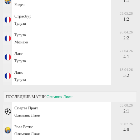
1:1
Родез
03.05.26
Страсбур
1:2
Тулуза
26.04.26
Тулуза
2:2
Монако
22.04.26
Ланс
4:1
Тулуза
18.04.26
Ланс
3:2
Тулуза
ПОСЛЕДНИЕ МАТЧИ
Олимпик Лион
05.08.26
Спарта Прага
2:1
Олимпик Лион
30.07.26
Реал Бетис
4:0
Олимпик Лион