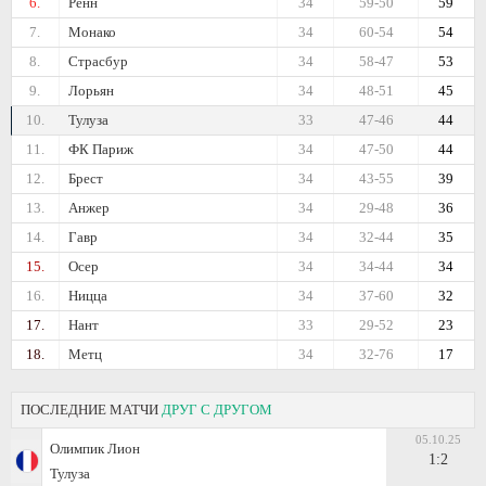
6.
Ренн
34
59-50
59
7.
Монако
34
60-54
54
8.
Страсбур
34
58-47
53
9.
Лорьян
34
48-51
45
10.
Тулуза
33
47-46
44
11.
ФК Париж
34
47-50
44
12.
Брест
34
43-55
39
13.
Анжер
34
29-48
36
14.
Гавр
34
32-44
35
15.
Осер
34
34-44
34
16.
Ницца
34
37-60
32
17.
Нант
33
29-52
23
18.
Метц
34
32-76
17
ПОСЛЕДНИЕ МАТЧИ
ДРУГ С ДРУГОМ
05.10.25
Олимпик Лион
1:2
Тулуза