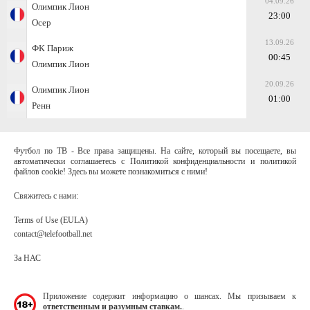
04.09.26
Олимпик Лион
23:00
Осер
13.09.26
ФК Париж
00:45
Олимпик Лион
20.09.26
Олимпик Лион
01:00
Ренн
Футбол по ТВ - Все права защищены. На сайте, который вы посещаете, вы
автоматически соглашаетесь с Политикой конфиденциальности и политикой
файлов cookie! Здесь вы можете познакомиться с ними!
Свяжитесь с нами:
Terms of Use (EULA)
contact@telefootball.net
За НАС
Приложение содержит информацию о шансах. Мы призываем к
ответственным и разумным ставкам.
.