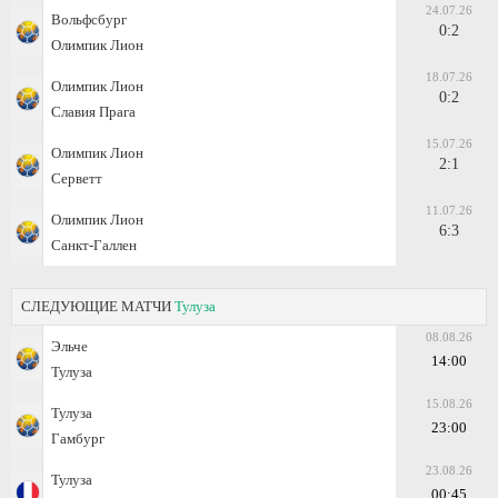
24.07.26
Вольфсбург
0:2
Олимпик Лион
18.07.26
Олимпик Лион
0:2
Славия Прага
15.07.26
Олимпик Лион
2:1
Серветт
11.07.26
Олимпик Лион
6:3
Санкт-Галлен
СЛЕДУЮЩИЕ МАТЧИ
Тулуза
08.08.26
Эльче
14:00
Тулуза
15.08.26
Тулуза
23:00
Гамбург
23.08.26
Тулуза
00:45