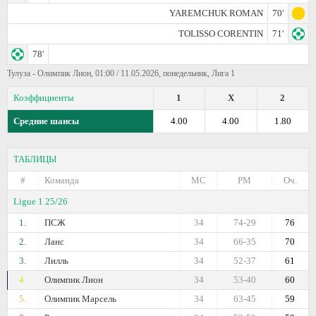
YAREMCHUK ROMAN
70'
TOLISSO CORENTIN
71'
78'
Тулуза - Олимпик Лион, 01:00 / 11.05.2026, понедельник, Лига 1
Коэффициенты
1
X
2
Средние шансы
4.00
4.00
1.80
ТАБЛИЦЫ
#
Команда
МС
РМ
Оч.
Ligue 1 25/26
1.
ПСЖ
34
74-29
76
2.
Ланс
34
66-35
70
3.
Лилль
34
52-37
61
4.
Олимпик Лион
34
53-40
60
5.
Олимпик Марсель
34
63-45
59