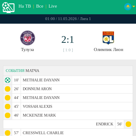
На ТВ
|
Все
|
Live
01:00 / 11.05.2026 / Лига 1
2:1
Тулуза
Олимпик Лион
[ 1:0 ]
СОБЫТИЯ
МАТЧА
10'
METHALIE DAYANN
26'
DONNUM ARON
44'
METHALIE DAYANN
45'
VOSSAH ALEXIS
46'
MCKENZIE MARK
ENDRICK
56'
57'
CRESSWELL CHARLIE