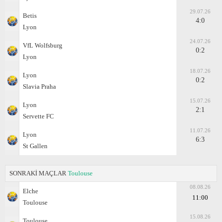
29.07.26
Betis
4:0
Lyon
24.07.26
VfL Wolfsburg
0:2
Lyon
18.07.26
Lyon
0:2
Slavia Praha
15.07.26
Lyon
2:1
Servette FC
11.07.26
Lyon
6:3
St Gallen
SONRAKİ MAÇLAR
Toulouse
08.08.26
Elche
11:00
Toulouse
15.08.26
Toulouse