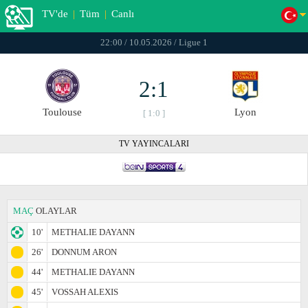
TV'de
|
Tüm
|
Canlı
22:00 / 10.05.2026 / Ligue 1
2:1
Toulouse
Lyon
[ 1:0 ]
TV YAYINCALARI
MAÇ
OLAYLAR
10'
METHALIE DAYANN
26'
DONNUM ARON
44'
METHALIE DAYANN
45'
VOSSAH ALEXIS