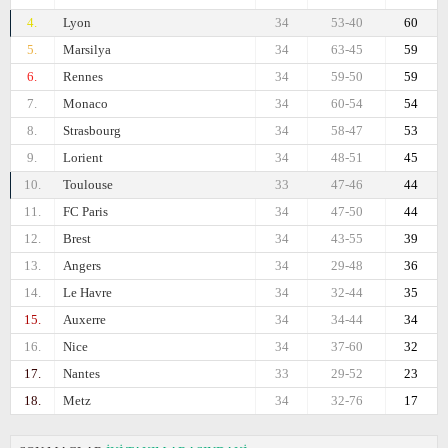
4.
Lyon
34
53-40
60
5.
Marsilya
34
63-45
59
6.
Rennes
34
59-50
59
7.
Monaco
34
60-54
54
8.
Strasbourg
34
58-47
53
9.
Lorient
34
48-51
45
10.
Toulouse
33
47-46
44
11.
FC Paris
34
47-50
44
12.
Brest
34
43-55
39
13.
Angers
34
29-48
36
14.
Le Havre
34
32-44
35
15.
Auxerre
34
34-44
34
16.
Nice
34
37-60
32
17.
Nantes
33
29-52
23
18.
Metz
34
32-76
17