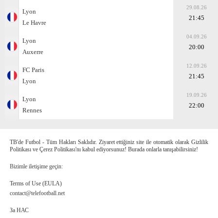
29.08.26
Lyon
21:45
Le Havre
04.09.26
Lyon
20:00
Auxerre
12.09.26
FC Paris
21:45
Lyon
19.09.26
Lyon
22:00
Rennes
TB'de Futbol - Tüm Hakları Saklıdır. Ziyaret ettiğiniz site ile otomatik olarak Gizlilik
Politikası ve Çerez Politikası'nı kabul ediyorsunuz! Burada onlarla tanışabilirsiniz!
Bizimle iletişime geçin:
Terms of Use (EULA)
contact@telefootball.net
За НАС