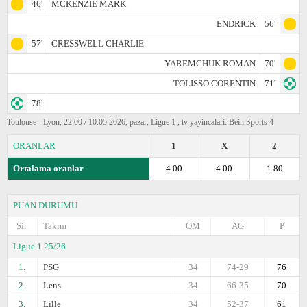
46'
MCKENZIE MARK
ENDRICK
56'
57'
CRESSWELL CHARLIE
YAREMCHUK ROMAN
70'
TOLISSO CORENTIN
71'
78'
Toulouse - Lyon, 22:00 / 10.05.2026, pazar, Ligue 1 , tv yayincalari: Bein Sports 4
ORANLAR
1
X
2
Ortalama oranlar
4.00
4.00
1.80
PUAN DURUMU
Sir.
Takım
OM
AG
P
Ligue 1 25/26
1.
PSG
34
74-29
76
2.
Lens
34
66-35
70
3.
Lille
34
52-37
61