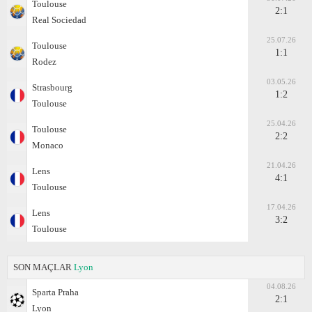
Toulouse
2:1
Real Sociedad
25.07.26
Toulouse
1:1
Rodez
03.05.26
Strasbourg
1:2
Toulouse
25.04.26
Toulouse
2:2
Monaco
21.04.26
Lens
4:1
Toulouse
17.04.26
Lens
3:2
Toulouse
SON MAÇLAR
Lyon
04.08.26
Sparta Praha
2:1
Lyon