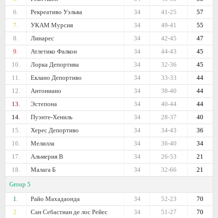
6.
Рекреативо Уэльва
34
41-25
57
7.
УКАМ Мурсия
34
49-41
55
8.
Линарес
34
42-45
47
9.
Атлетико Фалкон
34
44-43
45
10.
Лорка Депортива
34
32-36
45
11.
Еклано Депортиво
34
33-33
44
12.
Антониано
34
38-40
44
13.
Эстепона
34
40-44
44
14.
Пуэнте-Хениль
34
28-37
40
15.
Херес Депортиво
34
34-43
36
16.
Мелилла
34
36-40
34
17.
Альмерия B
34
26-53
21
18.
Малага Б
34
32-66
21
Group 5
1.
Райо Махадаонда
34
52-23
70
2.
Сан Себастиан де лос Рейес
34
51-27
70