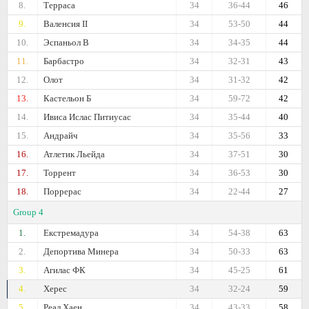
8.
Терраса
34
36-44
46
9.
Валенсия II
34
53-50
44
10.
Эспаньол B
34
34-35
44
11.
Барбастро
34
32-31
43
12.
Олот
34
31-32
42
13.
Кастельон Б
34
59-72
42
14.
Ивиса Ислас Питиусас
34
35-44
40
15.
Андрайч
34
35-56
33
16.
Атлетик Льейда
34
37-51
30
17.
Торрент
34
36-53
30
18.
Поррерас
34
22-44
27
Group 4
1.
Екстремадура
34
54-38
63
2.
Депортива Минера
34
50-33
63
3.
Агилас ФК
34
45-25
61
4.
Херес
34
32-24
59
5.
Реал Хаен
34
43-33
58