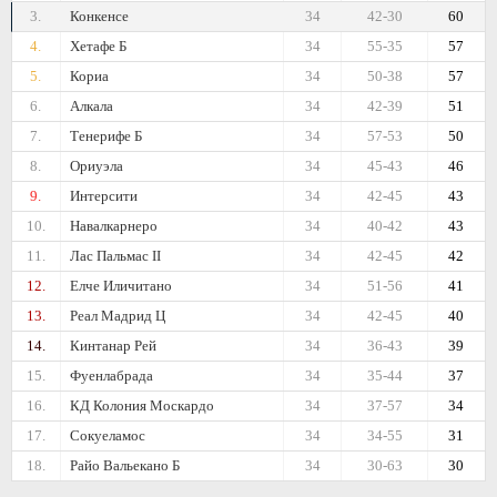
3.
Конкенсе
34
42-30
60
4.
Хетафе Б
34
55-35
57
5.
Кориа
34
50-38
57
6.
Алкала
34
42-39
51
7.
Тенерифе Б
34
57-53
50
8.
Ориуэла
34
45-43
46
9.
Интерсити
34
42-45
43
10.
Навалкарнеро
34
40-42
43
11.
Лас Пальмас II
34
42-45
42
12.
Елче Иличитано
34
51-56
41
13.
Реал Мадрид Ц
34
42-45
40
14.
Кинтанар Рей
34
36-43
39
15.
Фуенлабрада
34
35-44
37
16.
КД Колония Москардо
34
37-57
34
17.
Сокуеламос
34
34-55
31
18.
Райо Вальекано Б
34
30-63
30