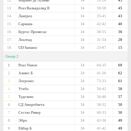
12.
Марино де Луанко
34
31-26
45
13.
Реал Вальядолид II
34
59-58
45
14.
Лангрео
34
35-41
43
15.
Сариана
34
42-42
40
16.
Бургос Промесас
34
38-55
36
17.
Леалтад
34
31-54
28
18.
UD Samano
34
23-87
15
Group 2
1.
Реал Унион
34
64-35
69
2.
Алавес Б
34
41-20
62
3.
Логронес
34
73-33
61
4.
Утебо
34
56-42
58
5.
Туделано
34
56-40
57
6.
СД Аморебиета
34
38-32
50
7.
Сестао Ривер
34
40-33
50
8.
Эбро
34
42-36
49
9.
Ейбар Б
34
41-42
49