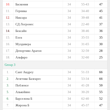
10.
Баскония
34
55-43
47
11.
Герника
34
34-40
45
12.
Наксара
34
39-48
41
13.
СД Логронес
34
22-40
37
14.
Беасайн
34
38-46
36
15.
Ехеа
34
35-55
35
16.
Мулдивера
34
31-65
30
17.
Депортиво Арагон
34
32-59
28
18.
Альфаро
34
32-60
25
Group 3
1.
Сант Андреу
34
51-33
66
2.
Атлетико Балеарес
34
53-34
66
3.
Побленсе
34
41-28
59
5.
Алькойяно
34
30-20
55
6.
Барселона Б
34
62-40
52
7.
Жирона Б
34
45-37
47