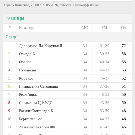
Херес - Конкенсе, 23:00 / 09.05.2026, суббота, Плей-офф Финал
ТАБЛИЦЫ
#
Команда
МС
РМ
Оч.
Group 1
1.
Депортиво Ла-Корунья II
34
61-20
72
2.
Овиедо Б
34
50-35
58
3.
Оренсе
34
40-34
55
4.
Нумансия
34
44-33
53
5.
Коруксо
34
46-37
52
6.
Гимнастика Сеговиана
34
37-36
51
7.
Реал Авила
34
48-52
50
8.
Саламанка ЦФ УДС
34
43-36
50
9.
Расинг Сантандер Б
34
63-50
48
10.
Бергантиньос
34
44-37
48
11.
Атлетико Асторга ФК
34
41-43
45