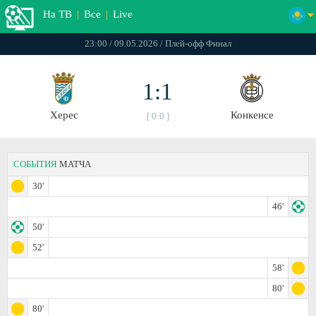
На ТВ
|
Все
|
Live
23:00 / 09.05.2026 / Плей-офф Финал
1:1
Херес
Конкенсе
[ 0:0 ]
СОБЫТИЯ
МАТЧА
30'
46'
50'
52'
58'
80'
80'